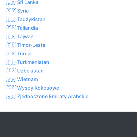
🇱🇰 Sri Lanka
🇸🇾 Syria
🇹🇯 Tadżykistan
🇹🇭 Tajlandia
🇹🇼 Tajwan
🇹🇱 Timor-Leste
🇹🇷 Turcja
🇹🇲 Turkmenistan
🇺🇿 Uzbekistan
🇻🇳 Wietnam
🇨🇨 Wyspy Kokosowe
🇦🇪 Zjednoczone Emiraty Arabskie