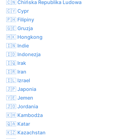
🇨🇳 Chińska Republika Ludowa
🇨🇾 Cypr
🇵🇭 Filipiny
🇬🇪 Gruzja
🇭🇰 Hongkong
🇮🇳 Indie
🇮🇩 Indonezja
🇮🇶 Irak
🇮🇷 Iran
🇮🇱 Izrael
🇯🇵 Japonia
🇾🇪 Jemen
🇯🇴 Jordania
🇰🇭 Kambodża
🇶🇦 Katar
🇰🇿 Kazachstan