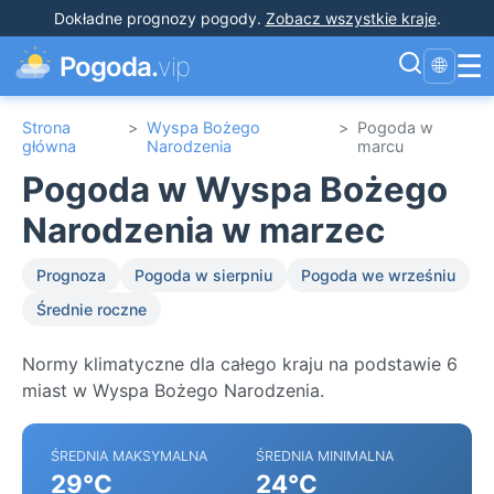
Dokładne prognozy pogody
.
Zobacz wszystkie kraje
.
☰
Pogoda.
vip
🌐
Strona
>
Wyspa Bożego
>
Pogoda w
główna
Narodzenia
marcu
Pogoda w Wyspa Bożego
Narodzenia w marzec
Prognoza
Pogoda w sierpniu
Pogoda we wrześniu
Średnie roczne
Normy klimatyczne dla całego kraju na podstawie 6
miast w Wyspa Bożego Narodzenia.
ŚREDNIA MAKSYMALNA
ŚREDNIA MINIMALNA
29°C
24°C