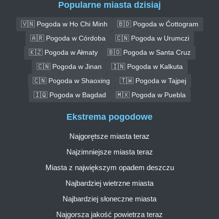
Popularne miasta dzisiaj
🇻🇳 Pogoda w Ho Chi Minh
🇧🇩 Pogoda w Ćottogram
🇦🇷 Pogoda w Córdoba
🇨🇳 Pogoda w Urumczi
🇰🇿 Pogoda w Ałmaty
🇧🇴 Pogoda w Santa Cruz
🇨🇳 Pogoda w Jinan
🇮🇳 Pogoda w Kalkuta
🇨🇳 Pogoda w Shaoxing
🇹🇼 Pogoda w Tajpej
🇮🇶 Pogoda w Bagdad
🇲🇽 Pogoda w Puebla
Ekstrema pogodowe
Najgorętsze miasta teraz
Najzimniejsze miasta teraz
Miasta z największym opadem deszczu
Najbardziej wietrzne miasta
Najbardziej słoneczne miasta
Najgorsza jakość powietrza teraz