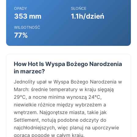
OPADY
SŁOŃCE
353 mm
1.1h/dzień
WILGOTNOŚĆ
77%
How Hot Is Wyspa Bożego Narodzenia
in marzec?
Jednolity upał w Wyspa Bożego Narodzenia w
March: średnie temperatury w kraju sięgają
29°C, a nocne minima wynoszą 24°C,
niewielkie różnice między wybrzeżem a
wnętrzem. Najgorętsze miasta, takie jak
Settlement, notują podobne odczyty do
najchłodniejszych, więc planuj na uporczywie
gorącą pogodę w całym kraju.