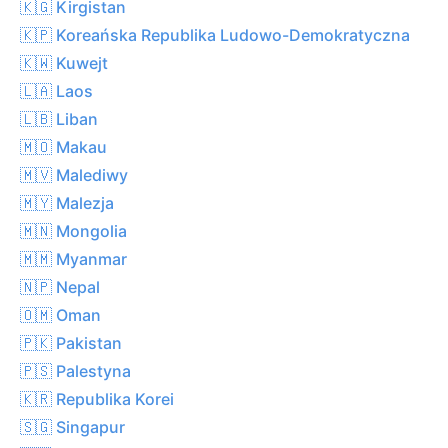
🇰🇬 Kirgistan
🇰🇵 Koreańska Republika Ludowo-Demokratyczna
🇰🇼 Kuwejt
🇱🇦 Laos
🇱🇧 Liban
🇲🇴 Makau
🇲🇻 Malediwy
🇲🇾 Malezja
🇲🇳 Mongolia
🇲🇲 Myanmar
🇳🇵 Nepal
🇴🇲 Oman
🇵🇰 Pakistan
🇵🇸 Palestyna
🇰🇷 Republika Korei
🇸🇬 Singapur