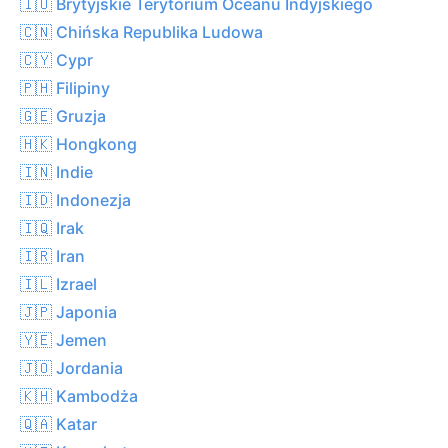
🇮🇴 Brytyjskie Terytorium Oceanu Indyjskiego
🇨🇳 Chińska Republika Ludowa
🇨🇾 Cypr
🇵🇭 Filipiny
🇬🇪 Gruzja
🇭🇰 Hongkong
🇮🇳 Indie
🇮🇩 Indonezja
🇮🇶 Irak
🇮🇷 Iran
🇮🇱 Izrael
🇯🇵 Japonia
🇾🇪 Jemen
🇯🇴 Jordania
🇰🇭 Kambodża
🇶🇦 Katar