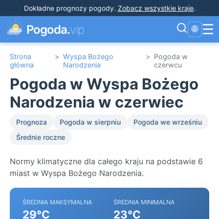
Dokładne prognozy pogody
.
Zobacz wszystkie kraje
.
☰
Pogoda.
vip
🌐
Strona
>
Wyspa Bożego
>
Pogoda w
główna
Narodzenia
czerwcu
Pogoda w Wyspa Bożego
Narodzenia w czerwiec
Prognoza
Pogoda w sierpniu
Pogoda we wrześniu
Średnie roczne
Normy klimatyczne dla całego kraju na podstawie 6
miast w Wyspa Bożego Narodzenia.
ŚREDNIA MAKSYMALNA
ŚREDNIA MINIMALNA
29°C
23°C