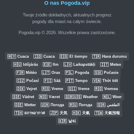
O nas Pogoda.vip
Twoje źródło dokładnych, aktualnych prognoz
pogody dla miast na całym świecie.
Pogoda.vip © 2026. Wszelkie prawa zastrzeżone.
🇲🇾
🇮🇩
🇪🇸
🇹🇷
Cuaca
Cuaca
El tiempo
Hava durumu
🇭🇺
🇪🇪
🇱🇻
🇮🇹
Időjárás
Ilm
Laikapstākļi
Meteo
🇫🇷
🇱🇹
🇵🇱
🇸🇰
Météo
Oras
Pogoda
Počasie
🇨🇿
🇫🇮
🇵🇹
🇻🇳
Počasí
Sää
Tempo
Thời tiết
🇩🇰
🇷🇸
🇸🇮
🇷🇴
Vejret
Vreme
Vreme
Vremea
🇸🇪
🇳🇴
🇬🇧🇺🇸
🇳🇱
Vädret
Været
Weather
Weer
🇩🇪
🇺🇦
🇷🇺
🇸🇦
Wetter
Погода
Погода
الطقس
🇹🇭
🇯🇵
🇭🇰
🇹🇼
สภาพอากาศ
天気
天氣
天氣預報
🇰🇷
날씨