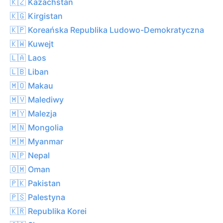
🇰🇿 Kazachstan
🇰🇬 Kirgistan
🇰🇵 Koreańska Republika Ludowo-Demokratyczna
🇰🇼 Kuwejt
🇱🇦 Laos
🇱🇧 Liban
🇲🇴 Makau
🇲🇻 Malediwy
🇲🇾 Malezja
🇲🇳 Mongolia
🇲🇲 Myanmar
🇳🇵 Nepal
🇴🇲 Oman
🇵🇰 Pakistan
🇵🇸 Palestyna
🇰🇷 Republika Korei