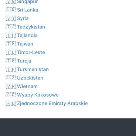
🇸🇬 Singapur
🇱🇰 Sri Lanka
🇸🇾 Syria
🇹🇯 Tadżykistan
🇹🇭 Tajlandia
🇹🇼 Tajwan
🇹🇱 Timor-Leste
🇹🇷 Turcja
🇹🇲 Turkmenistan
🇺🇿 Uzbekistan
🇻🇳 Wietnam
🇨🇨 Wyspy Kokosowe
🇦🇪 Zjednoczone Emiraty Arabskie