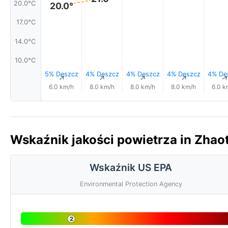
20.0°C
20.0°
17.0°C
14.0°C
10.0°C
5% Deszcz
4% Deszcz
4% Deszcz
4% Deszcz
4% De
↑
↑
↑
↑
6.0 km/h
8.0 km/h
8.0 km/h
8.0 km/h
6.0 k
Wskaźnik jakości powietrza in Zhao
Wskaźnik US EPA
Environmental Protection Agency
2