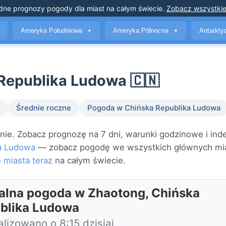
dne prognozy pogody
dla miast na całym świecie
.
Zobacz wszystkie
Ameryka Południowa
Ameryka Północna
Antarkt
▼
▼
Republika Ludowa 🇨🇳
Średnie roczne
Pogoda w Chińska Republika Ludowa
e. Zobacz prognozę na 7 dni, warunki godzinowe i inde
a Ludowa
— zobacz pogodę we wszystkich głównych mi
 miasta teraz
na całym świecie.
alna pogoda w Zhaotong, Chińska
blika Ludowa
lizowano o 8:15 dzisiaj