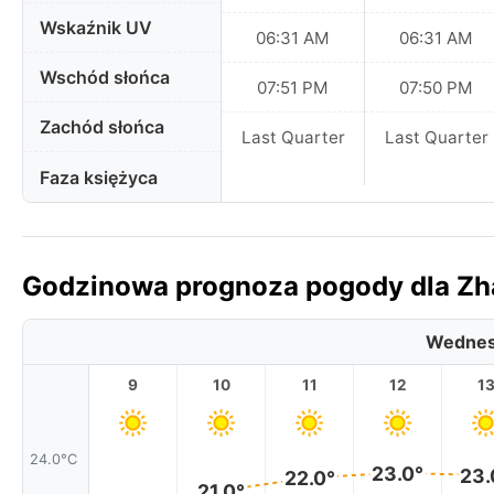
Wskaźnik UV
06:31 AM
06:31 AM
Wschód słońca
07:51 PM
07:50 PM
Zachód słońca
Last Quarter
Last Quarter
Faza księżyca
Godzinowa prognoza pogody dla Zha
Wednes
9
10
11
12
1
24.0°C
23.0°
23.
22.0°
21.0°