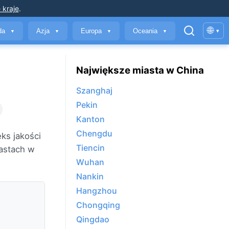
 kraje
.
🌐
yda
Azja
Europa
Oceania
▾
▼
▼
▼
▼
Największe miasta w China
Szanghaj
Pekin
Kanton
Chengdu
ks jakości
Tiencin
astach w
Wuhan
Nankin
Hangzhou
Chongqing
Qingdao