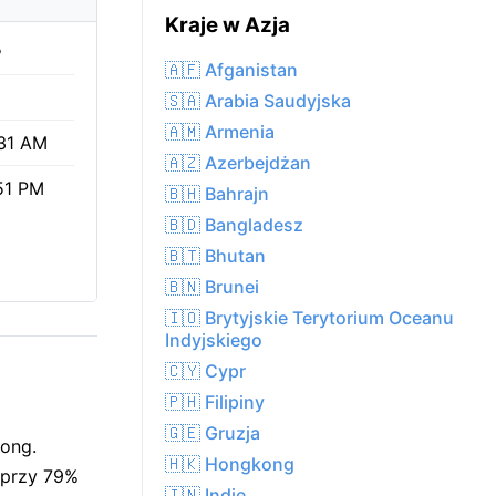
Kraje w Azja
%
🇦🇫 Afganistan
🇸🇦 Arabia Saudyjska
🇦🇲 Armenia
31 AM
🇦🇿 Azerbejdżan
51 PM
🇧🇭 Bahrajn
🇧🇩 Bangladesz
🇧🇹 Bhutan
🇧🇳 Brunei
🇮🇴 Brytyjskie Terytorium Oceanu
Indyjskiego
🇨🇾 Cypr
🇵🇭 Filipiny
🇬🇪 Gruzja
tong.
🇭🇰 Hongkong
 przy 79%
🇮🇳 Indie