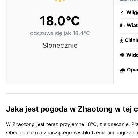
💧
Wilg
18.0°C
🌬️
Wiat
odczuwa się jak 18.4°C
🌡️
Ciśni
Słonecznie
👁️
Wido
🌧️
Opa
Jaka jest pogoda w Zhaotong w tej c
W Zhaotong jest teraz przyjemne 18°C, z słonecznie. 
Obecnie nie ma znaczącego wychłodzenia ani nagrzani