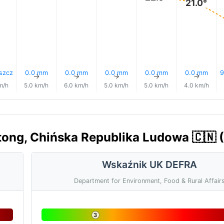
21.0°
szcz
0.0 mm
0.0 mm
0.0 mm
0.0 mm
0.0 mm
9
↑
↑
↑
↑
↑
↑
m/h
5.0 km/h
6.0 km/h
5.0 km/h
5.0 km/h
4.0 km/h
tong, Chińska Republika Ludowa 🇨🇳 
Wskaźnik UK DEFRA
Department for Environment, Food & Rural Affair
3