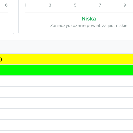
6
1
3
5
7
9
Niska
i
Zanieczyszczenie powietrza jest niskie
)