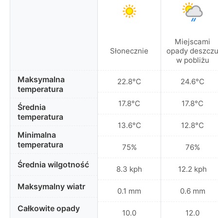
Miejscami
Słonecznie
opady deszcz
w pobliżu
Maksymalna
22.8°C
24.6°C
temperatura
17.8°C
17.8°C
Średnia
temperatura
13.6°C
12.8°C
Minimalna
temperatura
75%
76%
Średnia wilgotność
8.3 kph
12.2 kph
Maksymalny wiatr
0.1 mm
0.6 mm
Całkowite opady
10.0
12.0