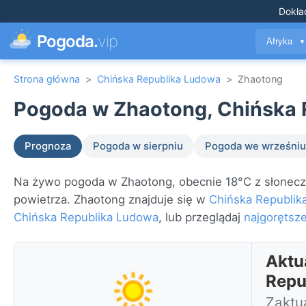
Dokła
Pogoda.
vip
Afryka
▼
Strona główna
>
Chińska Republika Ludowa
>
Zhaotong
Pogoda w Zhaotong, Chińska 
Prognoza
Pogoda w sierpniu
Pogoda we wrześniu
Na żywo pogoda w Zhaotong, obecnie 18°C z słoneczni
powietrza. Zhaotong znajduje się w
Chińska Republik
Chińska Republika Ludowa
, lub przeglądaj
najgorętsze
Aktu
Repu
Zaktua