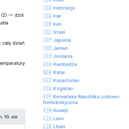
🇮🇩 Indonezja
 (2) — dziś
🇮🇶 Irak
atła
🇮🇷 Iran
🇮🇱 Izrael
🇯🇵 Japonia
 cały dzień
🇾🇪 Jemen
🇯🇴 Jordania
temperatury
🇰🇭 Kambodża
🇶🇦 Katar
🇰🇿 Kazachstan
🇰🇬 Kirgistan
🇰🇵 Koreańska Republika Ludowo-
Demokratyczna
🇰🇼 Kuwejt
. 10. sie
wt. 11. sie
🇱🇦 Laos
🇱🇧 Liban