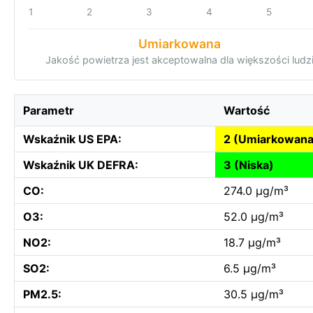
1
2
3
4
5
Umiarkowana
Jakość powietrza jest akceptowalna dla większości ludz
Parametr
Wartość
Wskaźnik US EPA:
2 (Umiarkowana
Wskaźnik UK DEFRA:
3 (Niska)
CO:
274.0 µg/m³
O3:
52.0 µg/m³
NO2:
18.7 µg/m³
SO2:
6.5 µg/m³
PM2.5:
30.5 µg/m³