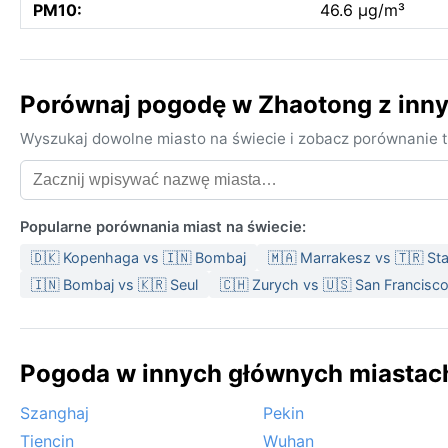
PM10:
46.6 µg/m³
Porównaj pogodę w Zhaotong z inn
Wyszukaj dowolne miasto na świecie i zobacz porównanie t
Popularne porównania miast na świecie:
🇩🇰 Kopenhaga vs 🇮🇳 Bombaj
🇲🇦 Marrakesz vs 🇹🇷 St
🇮🇳 Bombaj vs 🇰🇷 Seul
🇨🇭 Zurych vs 🇺🇸 San Francisc
Pogoda w innych głównych miastach
Szanghaj
Pekin
Tiencin
Wuhan