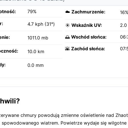
otność:
79%
☁️
Zachmurzenie:
16
r:
4.7 kph (31°)
☀️
Wskaźnik UV:
2.0
🌅
Wschód słońca:
06:
enie:
1011.0 mb
🌇
Zachód słońca:
07:
czność:
10.0 km
dy:
0.0 mm
hwili?
Przerywane chmury powodują zmienne oświetlenie nad Zhao
a spowodowanego wiatrem. Powietrze wydaje się wilgotne