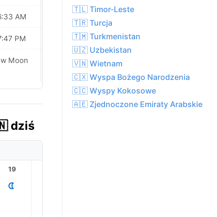
🇹🇱 Timor-Leste
6:33 AM
06:34 AM
🇹🇷 Turcja
🇹🇲 Turkmenistan
7:47 PM
07:46 PM
🇺🇿 Uzbekistan
ew Moon
New Moon
🇻🇳 Wietnam
🇨🇽 Wyspa Bożego Narodzenia
🇨🇨 Wyspy Kokosowe
🇦🇪 Zjednoczone Emiraty Arabskie
 dziś
19
20
21
22
23