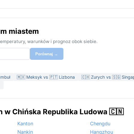
ym miastem
emperatury, warunków i prognoz obok siebie.
Porównaj →
ambuł
🇲🇽 Meksyk vs 🇵🇹 Lizbona
🇨🇭 Zurych vs 🇸🇬 Singa
o
 w Chińska Republika Ludowa 🇨🇳
Kanton
Chengdu
Nankin
Hangzhou