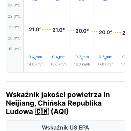
24.0°C
22.0°C
21.0°C
21.0°
21.0°
20.0°
20.0°
20.
20.0°C
18.0°C
0.4 mm
0.4 mm
0.3 mm
0.5 mm
0.6
↑
↑
↑
↑
14.0 km/h
16.0 km/h
16.0 km/h
17.0 km/h
17.0 
Wskaźnik jakości powietrza in
Neijiang, Chińska Republika
Ludowa 🇨🇳 (AQI)
Wskaźnik US EPA