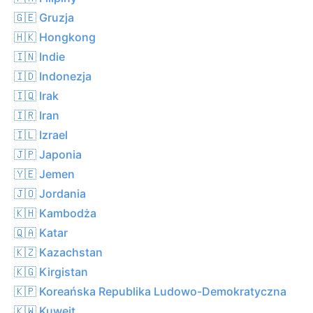
🇬🇪 Gruzja
🇭🇰 Hongkong
🇮🇳 Indie
🇮🇩 Indonezja
🇮🇶 Irak
🇮🇷 Iran
🇮🇱 Izrael
🇯🇵 Japonia
🇾🇪 Jemen
🇯🇴 Jordania
🇰🇭 Kambodża
🇶🇦 Katar
🇰🇿 Kazachstan
🇰🇬 Kirgistan
🇰🇵 Koreańska Republika Ludowo-Demokratyczna
🇰🇼 Kuwejt