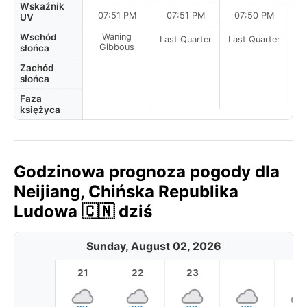
Wskaźnik
07:51 PM
07:51 PM
07:50 PM
UV
Wschód
Waning
Last Quarter
Last Quarter
La
Gibbous
słońca
Zachód
słońca
Faza
księżyca
Godzinowa prognoza pogody dla
Neijiang, Chińska Republika
Ludowa 🇨🇳 dziś
Sunday, August 02, 2026
21
22
23
1