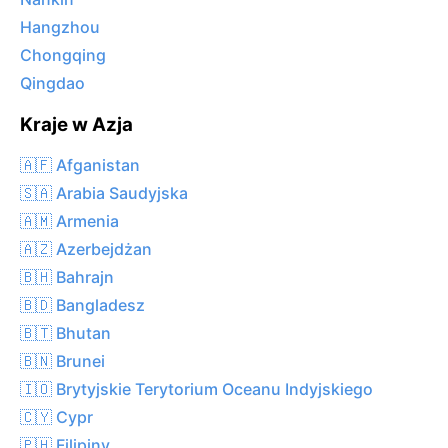
Hangzhou
Chongqing
Qingdao
Kraje w Azja
🇦🇫 Afganistan
🇸🇦 Arabia Saudyjska
🇦🇲 Armenia
🇦🇿 Azerbejdżan
🇧🇭 Bahrajn
🇧🇩 Bangladesz
🇧🇹 Bhutan
🇧🇳 Brunei
🇮🇴 Brytyjskie Terytorium Oceanu Indyjskiego
🇨🇾 Cypr
🇵🇭 Filipiny