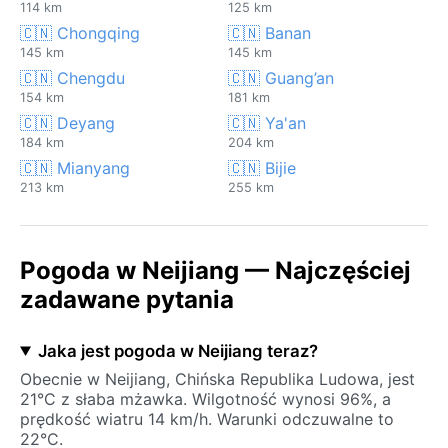
114 km
125 km
🇨🇳 Chongqing
🇨🇳 Banan
145 km
145 km
🇨🇳 Chengdu
🇨🇳 Guang’an
154 km
181 km
🇨🇳 Deyang
🇨🇳 Ya'an
184 km
204 km
🇨🇳 Mianyang
🇨🇳 Bijie
213 km
255 km
Pogoda w Neijiang — Najczęściej
zadawane pytania
Jaka jest pogoda w Neijiang teraz?
Obecnie w Neijiang, Chińska Republika Ludowa, jest
21°C z słaba mżawka. Wilgotność wynosi 96%, a
prędkość wiatru 14 km/h. Warunki odczuwalne to
22°C.