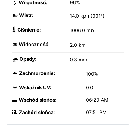
💧
Wilgotność:
96%
🌬️
Wiatr:
14.0 kph (331°)
🌡️
Ciśnienie:
1006.0 mb
👁️
Widoczność:
2.0 km
🌧️
Opady:
0.3 mm
☁️
Zachmurzenie:
100%
☀️
Wskaźnik UV:
0.0
🌅
Wschód słońca:
06:20 AM
🌇
Zachód słońca:
07:51 PM