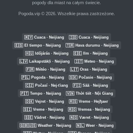
pogody dla miast na całym świecie.
Pogoda.vip © 2026. Wszelkie prawa zastrzeżone.
🇲🇾
🇮🇩
Cuaca · Neijiang
Cuaca · Neijiang
🇪🇸
🇹🇷
El tiempo · Neijiang
Hava durumu · Neijiang
🇭🇺
🇪🇪
Időjárás · Neijiang
Ilm · Neijiang
🇱🇻
🇮🇹
Laikapstākļi · Neijiang
Meteo · Neijiang
🇫🇷
🇱🇹
Météo · Neijiang
Oras · Neijiang
🇵🇱
🇸🇰
Pogoda · Neijiang
Počasie · Neijiang
🇨🇿
🇫🇮
Počasí · Nej-ťiang
Sää · Neijiang
🇵🇹
🇻🇳
Tempo · Neijiang
Thời tiết · Nội Giang
🇩🇰
🇷🇸
Vejret · Neijiang
Vreme · Нејђанг
🇸🇮
🇷🇴
Vreme · Neijiang
Vremea · Neijiang
🇸🇪
🇳🇴
Vädret · Neijiang
Været · Neijiang
🇬🇧🇺🇸
🇳🇱
Weather · Neijiang
Weer · Neijiang