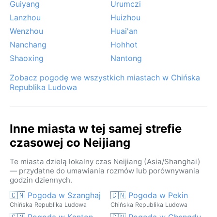
Guiyang
Urumczi
Lanzhou
Huizhou
Wenzhou
Huai'an
Nanchang
Hohhot
Shaoxing
Nantong
Zobacz pogodę we wszystkich miastach w Chińska
Republika Ludowa
Inne miasta w tej samej strefie
czasowej co Neijiang
Te miasta dzielą lokalny czas Neijiang (Asia/Shanghai)
— przydatne do umawiania rozmów lub porównywania
godzin dziennych.
🇨🇳 Pogoda w Szanghaj
🇨🇳 Pogoda w Pekin
Chińska Republika Ludowa
Chińska Republika Ludowa
🇨🇳 Pogoda w Kanton
🇨🇳 Pogoda w Chengdu