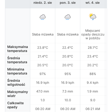
niedz. 2. sie
pon. 3. sie
wt. 4. sie
Miejscami
Słaba mżawka
Słaba mżawka
opady deszczu
w pobliżu
Maksymalna
23.8°C
22.4°C
28.1°C
temperatura
21.4°C
20.8°C
23.4°C
Średnia
temperatura
20.5°C
20.0°C
20.2°C
Minimalna
temperatura
97%
95%
88%
Średnia
16.9 kph
16.9 kph
9.4 kph
wilgotność
47.0 mm
7.3 mm
1.9 mm
Maksymalny
wiatr
1.0
10.0
9.0
Całkowite
opady
06:20 AM
06:20 AM
06:21 AM
0