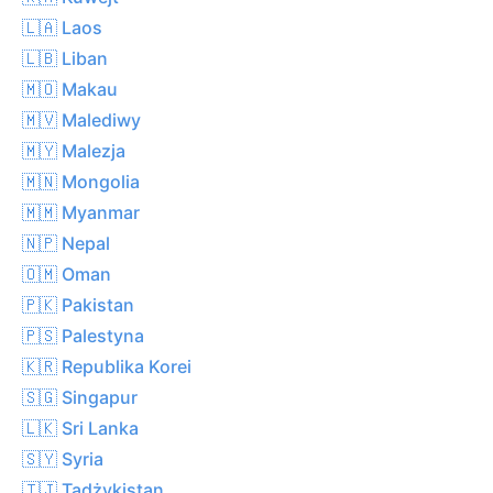
🇱🇦 Laos
🇱🇧 Liban
🇲🇴 Makau
🇲🇻 Malediwy
🇲🇾 Malezja
🇲🇳 Mongolia
🇲🇲 Myanmar
🇳🇵 Nepal
🇴🇲 Oman
🇵🇰 Pakistan
🇵🇸 Palestyna
🇰🇷 Republika Korei
🇸🇬 Singapur
🇱🇰 Sri Lanka
🇸🇾 Syria
🇹🇯 Tadżykistan