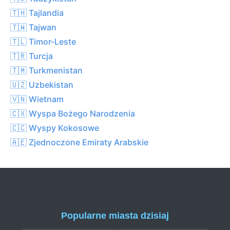
🇹🇭 Tajlandia
🇹🇼 Tajwan
🇹🇱 Timor-Leste
🇹🇷 Turcja
🇹🇲 Turkmenistan
🇺🇿 Uzbekistan
🇻🇳 Wietnam
🇨🇽 Wyspa Bożego Narodzenia
🇨🇨 Wyspy Kokosowe
🇦🇪 Zjednoczone Emiraty Arabskie
Popularne miasta dzisiaj