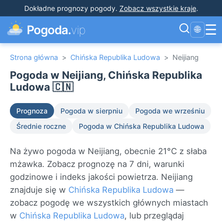
Dokładne prognozy pogody
.
Zobacz wszystkie kraje
.
☰
Pogoda.
vip
🌐
Strona główna
>
Chińska Republika Ludowa
>
Neijiang
Pogoda w Neijiang, Chińska Republika
Ludowa 🇨🇳
Prognoza
Pogoda w sierpniu
Pogoda we wrześniu
Średnie roczne
Pogoda w Chińska Republika Ludowa
Na żywo pogoda w Neijiang, obecnie 21°C z słaba
mżawka. Zobacz prognozę na 7 dni, warunki
godzinowe i indeks jakości powietrza. Neijiang
znajduje się w
Chińska Republika Ludowa
—
zobacz pogodę we wszystkich głównych miastach
w
Chińska Republika Ludowa
, lub przeglądaj