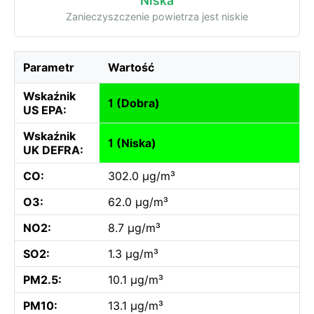
Niska
Zanieczyszczenie powietrza jest niskie
Parametr
Wartość
Wskaźnik
1 (Dobra)
US EPA:
Wskaźnik
1 (Niska)
UK DEFRA:
CO:
302.0 µg/m³
O3:
62.0 µg/m³
NO2:
8.7 µg/m³
SO2:
1.3 µg/m³
PM2.5:
10.1 µg/m³
PM10:
13.1 µg/m³