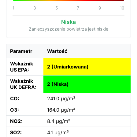
1
3
5
7
9
10
Niska
Zanieczyszczenie powietrza jest niskie
Parametr
Wartość
Wskaźnik
2 (Umiarkowana)
US EPA:
Wskaźnik
2 (Niska)
UK DEFRA:
CO:
241.0 µg/m³
O3:
164.0 µg/m³
NO2:
8.4 µg/m³
SO2:
4.1 µg/m³