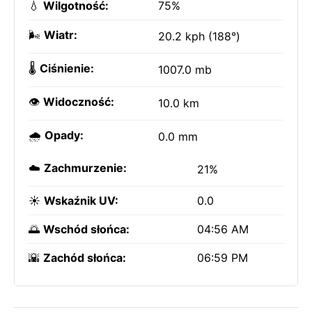
💧
Wilgotność:
75%
🌬️
Wiatr:
20.2 kph (188°)
🌡️
Ciśnienie:
1007.0 mb
👁️
Widoczność:
10.0 km
🌧️
Opady:
0.0 mm
☁️
Zachmurzenie:
21%
☀️
Wskaźnik UV:
0.0
🌅
Wschód słońca:
04:56 AM
🌇
Zachód słońca:
06:59 PM