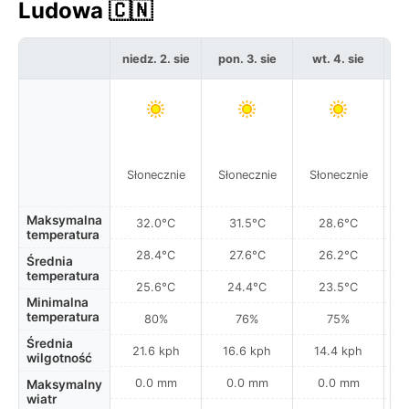
Ludowa 🇨🇳
niedz. 2. sie
pon. 3. sie
wt. 4. sie
Słonecznie
Słonecznie
Słonecznie
S
Maksymalna
32.0°C
31.5°C
28.6°C
temperatura
28.4°C
27.6°C
26.2°C
Średnia
temperatura
25.6°C
24.4°C
23.5°C
Minimalna
temperatura
80%
76%
75%
Średnia
21.6 kph
16.6 kph
14.4 kph
wilgotność
0.0 mm
0.0 mm
0.0 mm
Maksymalny
wiatr