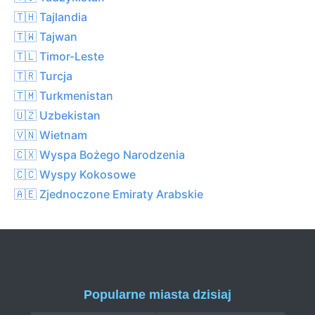
🇹🇭 Tajlandia
🇹🇼 Tajwan
🇹🇱 Timor-Leste
🇹🇷 Turcja
🇹🇲 Turkmenistan
🇺🇿 Uzbekistan
🇻🇳 Wietnam
🇨🇽 Wyspa Bożego Narodzenia
🇨🇨 Wyspy Kokosowe
🇦🇪 Zjednoczone Emiraty Arabskie
Popularne miasta dzisiaj