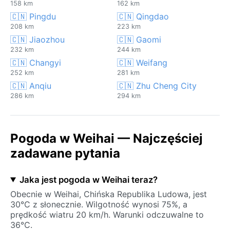
158 km
162 km
🇨🇳 Pingdu
🇨🇳 Qingdao
208 km
223 km
🇨🇳 Jiaozhou
🇨🇳 Gaomi
232 km
244 km
🇨🇳 Changyi
🇨🇳 Weifang
252 km
281 km
🇨🇳 Anqiu
🇨🇳 Zhu Cheng City
286 km
294 km
Pogoda w Weihai — Najczęściej
zadawane pytania
Jaka jest pogoda w Weihai teraz?
Obecnie w Weihai, Chińska Republika Ludowa, jest
30°C z słonecznie. Wilgotność wynosi 75%, a
prędkość wiatru 20 km/h. Warunki odczuwalne to
36°C.