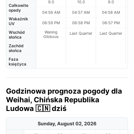
9.0
10.0
9.0
Całkowite
opady
04:56 AM
04:57 AM
04:58 AM
0
Wskaźnik
06:59 PM
06:58 PM
06:57 PM
UV
Wschód
Waning
Last Quarter
Last Quarter
La
Gibbous
słońca
Zachód
słońca
Faza
księżyca
Godzinowa prognoza pogody dla
Weihai, Chińska Republika
Ludowa 🇨🇳 dziś
Sunday, August 02, 2026