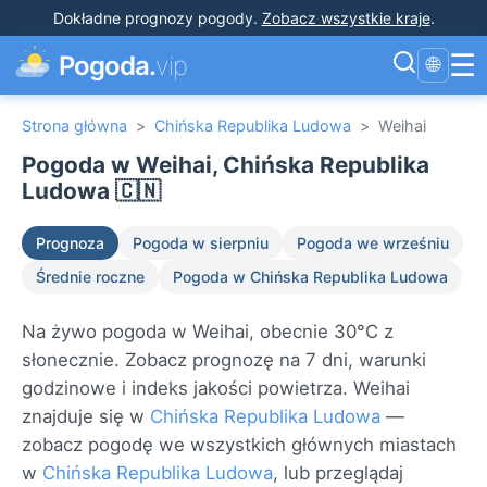
Dokładne prognozy pogody
.
Zobacz wszystkie kraje
.
☰
Pogoda.
vip
🌐
Strona główna
>
Chińska Republika Ludowa
>
Weihai
Pogoda w Weihai, Chińska Republika
Ludowa 🇨🇳
Prognoza
Pogoda w sierpniu
Pogoda we wrześniu
Średnie roczne
Pogoda w Chińska Republika Ludowa
Na żywo pogoda w Weihai, obecnie 30°C z
słonecznie. Zobacz prognozę na 7 dni, warunki
godzinowe i indeks jakości powietrza. Weihai
znajduje się w
Chińska Republika Ludowa
—
zobacz pogodę we wszystkich głównych miastach
w
Chińska Republika Ludowa
, lub przeglądaj