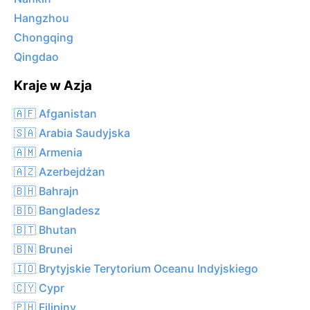
Hangzhou
Chongqing
Qingdao
Kraje w Azja
🇦🇫 Afganistan
🇸🇦 Arabia Saudyjska
🇦🇲 Armenia
🇦🇿 Azerbejdżan
🇧🇭 Bahrajn
🇧🇩 Bangladesz
🇧🇹 Bhutan
🇧🇳 Brunei
🇮🇴 Brytyjskie Terytorium Oceanu Indyjskiego
🇨🇾 Cypr
🇵🇭 Filipiny