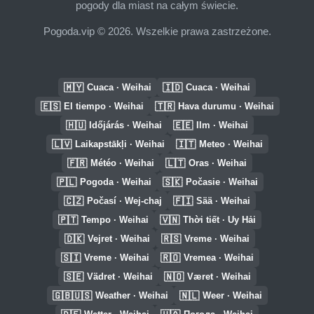
pogody dla miast na całym świecie.
Pogoda.vip © 2026. Wszelkie prawa zastrzeżone.
🇲🇾
🇮🇩
Cuaca · Weihai
Cuaca · Weihai
🇪🇸
🇹🇷
El tiempo · Weihai
Hava durumu · Weihai
🇭🇺
🇪🇪
Időjárás · Weihai
Ilm · Weihai
🇱🇻
🇮🇹
Laikapstākļi · Weihai
Meteo · Weihai
🇫🇷
🇱🇹
Météo · Weihai
Oras · Weihai
🇵🇱
🇸🇰
Pogoda · Weihai
Počasie · Weihai
🇨🇿
🇫🇮
Počasí · Wej-chaj
Sää · Weihai
🇵🇹
🇻🇳
Tempo · Weihai
Thời tiết · Uy Hải
🇩🇰
🇷🇸
Vejret · Weihai
Vreme · Weihai
🇸🇮
🇷🇴
Vreme · Weihai
Vremea · Weihai
🇸🇪
🇳🇴
Vädret · Weihai
Været · Weihai
🇬🇧🇺🇸
🇳🇱
Weather · Weihai
Weer · Weihai