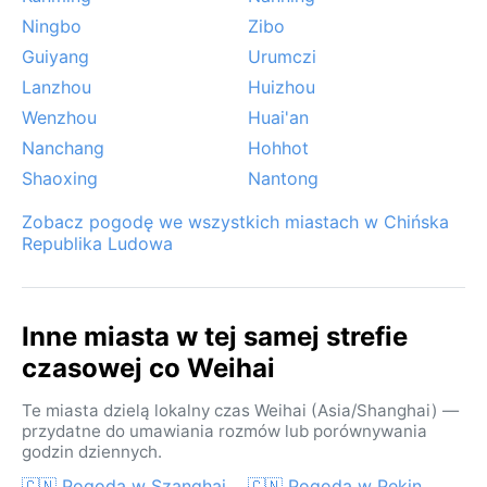
Ningbo
Zibo
Guiyang
Urumczi
Lanzhou
Huizhou
Wenzhou
Huai'an
Nanchang
Hohhot
Shaoxing
Nantong
Zobacz pogodę we wszystkich miastach w Chińska
Republika Ludowa
Inne miasta w tej samej strefie
czasowej co Weihai
Te miasta dzielą lokalny czas Weihai (Asia/Shanghai) —
przydatne do umawiania rozmów lub porównywania
godzin dziennych.
🇨🇳 Pogoda w Szanghaj
🇨🇳 Pogoda w Pekin