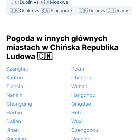
🇮🇪 Dublin vs 🇷🇺 Moskwa
🇯🇵 Osaka vs 🇸🇬 Singapore
🇮🇳 Delhi vs 🇮🇹 Rzym
Pogoda w innych głównych
miastach w Chińska Republika
Ludowa 🇨🇳
Szanghaj
Pekin
Kanton
Chengdu
Tiencin
Wuhan
Nankin
Hangzhou
Chongqing
Qingdao
Harbin
Hefei
Dalian
Wuxi
Jinan
Czengczou
Kunming
Nanning