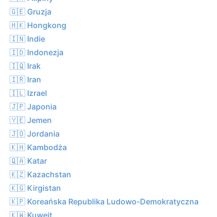
🇬🇪 Gruzja
🇭🇰 Hongkong
🇮🇳 Indie
🇮🇩 Indonezja
🇮🇶 Irak
🇮🇷 Iran
🇮🇱 Izrael
🇯🇵 Japonia
🇾🇪 Jemen
🇯🇴 Jordania
🇰🇭 Kambodża
🇶🇦 Katar
🇰🇿 Kazachstan
🇰🇬 Kirgistan
🇰🇵 Koreańska Republika Ludowo-Demokratyczna
🇰🇼 Kuwejt