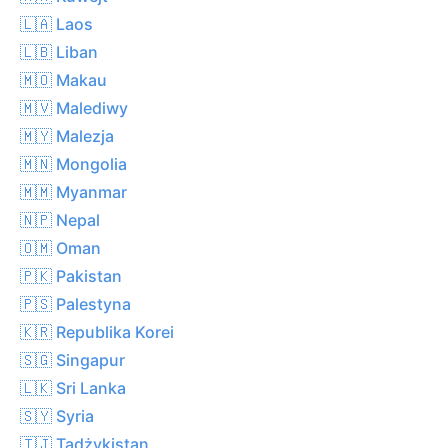
🇱🇦 Laos
🇱🇧 Liban
🇲🇴 Makau
🇲🇻 Malediwy
🇲🇾 Malezja
🇲🇳 Mongolia
🇲🇲 Myanmar
🇳🇵 Nepal
🇴🇲 Oman
🇵🇰 Pakistan
🇵🇸 Palestyna
🇰🇷 Republika Korei
🇸🇬 Singapur
🇱🇰 Sri Lanka
🇸🇾 Syria
🇹🇯 Tadżykistan