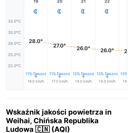
19
20
21
22
2
33.0°C
30.0°C
28.0°
28.0°C
27.0°
26.0°
26.0°
26.
25.0°C
22.0°C
11% Deszcz
11% Deszcz
12% Deszcz
13% Deszcz
13% De
↑
↑
↑
↑
18.0 km/h
17.0 km/h
14.0 km/h
14.0 km/h
14.0 
Wskaźnik jakości powietrza in
Weihai, Chińska Republika
Ludowa 🇨🇳 (AQI)