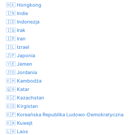
🇭🇰 Hongkong
🇮🇳 Indie
🇮🇩 Indonezja
🇮🇶 Irak
🇮🇷 Iran
🇮🇱 Izrael
🇯🇵 Japonia
🇾🇪 Jemen
🇯🇴 Jordania
🇰🇭 Kambodża
🇶🇦 Katar
🇰🇿 Kazachstan
🇰🇬 Kirgistan
🇰🇵 Koreańska Republika Ludowo-Demokratyczna
🇰🇼 Kuwejt
🇱🇦 Laos