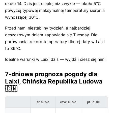
około 14. Dziś jest cieplej niż zwykle — około 5°C
powyżej typowej maksymalnej temperatury sierpnia
wynoszącej 30°C.
Przed nami niestabilny tydzień, a najbardziej
deszczowym dniem zapowiada się Tuesday. Dla
porównania, rekord temperatury dla tej daty w Laixi
to 36°C.
Idealne warunki w Laixi dziś — wyjdź i ciesz się nimi.
7-dniowa prognoza pogody dla
Laixi, Chińska Republika Ludowa
🇨🇳
śr. 5. sie
czw. 6. sie
pt. 7. sie
s