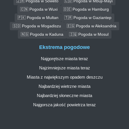
🇿🇦 Pogoda w Soweto
🇨🇩 Pogoda w Mbuji-Mayi
🇨🇳 Pogoda w Wuxi
🇩🇪 Pogoda w Hamburg
🇵🇰 Pogoda w Multan
🇹🇷 Pogoda w Gaziantep
🇸🇴 Pogoda w Mogadiszu
🇪🇬 Pogoda w Aleksandria
🇳🇬 Pogoda w Kaduna
🇮🇶 Pogoda w Mosul
Ekstrema pogodowe
Najgorętsze miasta teraz
Najzimniejsze miasta teraz
Miasta z największym opadem deszczu
Najbardziej wietrzne miasta
Najbardziej słoneczne miasta
Najgorsza jakość powietrza teraz