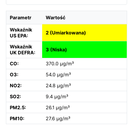
Parametr
Wartość
Wskaźnik
2 (Umiarkowana)
US EPA:
Wskaźnik
3 (Niska)
UK DEFRA:
CO:
370.0 µg/m³
O3:
54.0 µg/m³
NO2:
24.8 µg/m³
SO2:
9.4 µg/m³
PM2.5:
26.1 µg/m³
PM10:
27.6 µg/m³