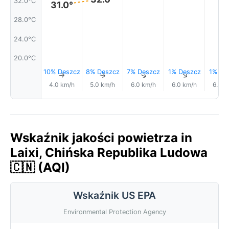
32.0°C
31.0°
28.0°C
24.0°C
20.0°C
10% Deszcz
8% Deszcz
7% Deszcz
1% Deszcz
1% De
↑
↑
↑
↑
4.0 km/h
5.0 km/h
6.0 km/h
6.0 km/h
6.0 k
Wskaźnik jakości powietrza in
Laixi, Chińska Republika Ludowa
🇨🇳 (AQI)
Wskaźnik US EPA
Environmental Protection Agency