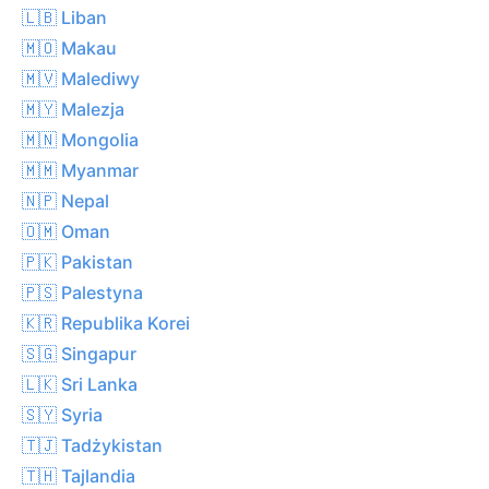
🇱🇧 Liban
🇲🇴 Makau
🇲🇻 Malediwy
🇲🇾 Malezja
🇲🇳 Mongolia
🇲🇲 Myanmar
🇳🇵 Nepal
🇴🇲 Oman
🇵🇰 Pakistan
🇵🇸 Palestyna
🇰🇷 Republika Korei
🇸🇬 Singapur
🇱🇰 Sri Lanka
🇸🇾 Syria
🇹🇯 Tadżykistan
🇹🇭 Tajlandia