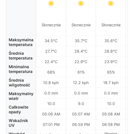
Słonecznie
Słonecznie
Słonecznie
S
Maksymalna
34.5°C
35.7°C
35.6°C
temperatura
27.7°C
28.4°C
28.8°C
Średnia
temperatura
22.4°C
22.9°C
23.9°C
Minimalna
temperatura
68%
61%
65%
Średnia
10.8 kph
12.2 kph
18.7 kph
wilgotność
0.0 mm
0.0 mm
0.0 mm
Maksymalny
wiatr
10.0
9.0
10.0
Całkowite
opady
05:06 AM
05:07 AM
05:08 AM
0
Wskaźnik
07:01 PM
06:59 PM
06:58 PM
UV
Waning