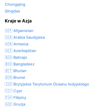
Chongqing
Qingdao
Kraje w Azja
🇦🇫 Afganistan
🇸🇦 Arabia Saudyjska
🇦🇲 Armenia
🇦🇿 Azerbejdżan
🇧🇭 Bahrajn
🇧🇩 Bangladesz
🇧🇹 Bhutan
🇧🇳 Brunei
🇮🇴 Brytyjskie Terytorium Oceanu Indyjskiego
🇨🇾 Cypr
🇵🇭 Filipiny
🇬🇪 Gruzja