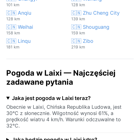
101 km
128 km
🇨🇳 Anqiu
🇨🇳 Zhu Cheng City
128 km
139 km
🇨🇳 Weihai
🇨🇳 Shouguang
158 km
159 km
🇨🇳 Linqu
🇨🇳 Zibo
181 km
219 km
Pogoda w Laixi — Najczęściej
zadawane pytania
Jaka jest pogoda w Laixi teraz?
Obecnie w Laixi, Chińska Republika Ludowa, jest
30°C z słonecznie. Wilgotność wynosi 61%, a
prędkość wiatru 4 km/h. Warunki odczuwalne to
32°C.
Jaka będzie pogoda w Laixi jutro?