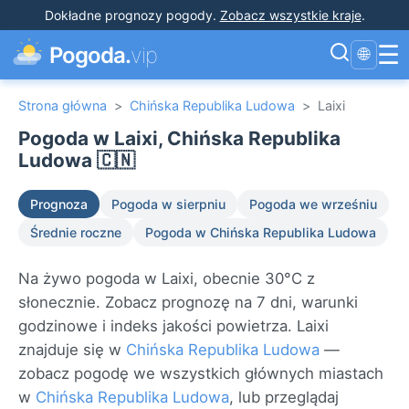
Dokładne prognozy pogody
.
Zobacz wszystkie kraje
.
☰
Pogoda.
vip
🌐
Strona główna
>
Chińska Republika Ludowa
>
Laixi
Pogoda w Laixi, Chińska Republika
Ludowa 🇨🇳
Prognoza
Pogoda w sierpniu
Pogoda we wrześniu
Średnie roczne
Pogoda w Chińska Republika Ludowa
Na żywo pogoda w Laixi, obecnie 30°C z
słonecznie. Zobacz prognozę na 7 dni, warunki
godzinowe i indeks jakości powietrza. Laixi
znajduje się w
Chińska Republika Ludowa
—
zobacz pogodę we wszystkich głównych miastach
w
Chińska Republika Ludowa
, lub przeglądaj