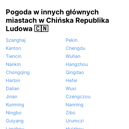
Pogoda w innych głównych
miastach w Chińska Republika
Ludowa 🇨🇳
Szanghaj
Pekin
Kanton
Chengdu
Tiencin
Wuhan
Nankin
Hangzhou
Chongqing
Qingdao
Harbin
Hefei
Dalian
Wuxi
Jinan
Czengczou
Kunming
Nanning
Ningbo
Zibo
Guiyang
Urumczi
Lanzhou
Huizhou