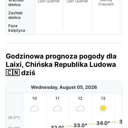
Wschód
Last Quarter
Last Quarter
Crescent
słońca
Zachód
słońca
Faza
księżyca
Godzinowa prognoza pogody dla
Laixi, Chińska Republika Ludowa
🇨🇳 dziś
Wednesday, August 05, 2026
10
11
12
13
1
36.0°C
34.
34.0°
33.0°
32.0°