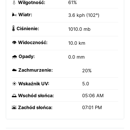
💧
Wilgotność:
61%
🌬️
Wiatr:
3.6 kph (102°)
🌡️
Ciśnienie:
1010.0 mb
👁️
Widoczność:
10.0 km
🌧️
Opady:
0.0 mm
☁️
Zachmurzenie:
20%
☀️
Wskaźnik UV:
5.0
🌅
Wschód słońca:
05:06 AM
🌇
Zachód słońca:
07:01 PM