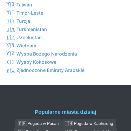
🇹🇼 Tajwan
🇹🇱 Timor-Leste
🇹🇷 Turcja
🇹🇲 Turkmenistan
🇺🇿 Uzbekistan
🇻🇳 Wietnam
🇨🇽 Wyspa Bożego Narodzenia
🇨🇨 Wyspy Kokosowe
🇦🇪 Zjednoczone Emiraty Arabskie
Popularne miasta dzisiaj
🇰🇷 Pogoda w Pusan
🇹🇼 Pogoda w Kaohsiung