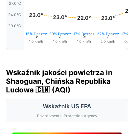
27.0°C
25.
23.0°
24.0°C
23.0°
22.0°
22.0°
20.0°C
15% Deszcz
20% Deszcz
17% Deszcz
22% Deszcz
17% De
↑
↑
↑
↑
1.0 km/h
1.0 km/h
1.0 km/h
2.0 km/h
0.0 k
Wskaźnik jakości powietrza in
Shaoguan, Chińska Republika
Ludowa 🇨🇳 (AQI)
Wskaźnik US EPA
Environmental Protection Agency