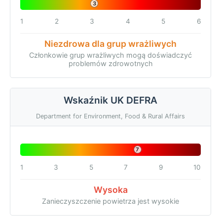
3
1
2
3
4
5
6
Niezdrowa dla grup wrażliwych
Członkowie grup wrażliwych mogą doświadczyć
problemów zdrowotnych
Wskaźnik UK DEFRA
Department for Environment, Food & Rural Affairs
7
1
3
5
7
9
10
Wysoka
Zanieczyszczenie powietrza jest wysokie