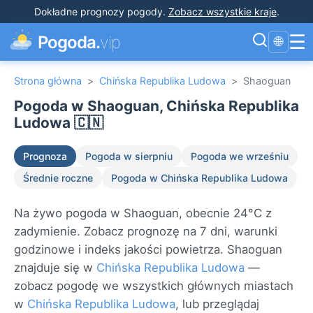
Dokładne prognozy pogody
.
Zobacz wszystkie kraje
.
☰
Pogoda.
vip
🌐
Strona główna
>
Chińska Republika Ludowa
>
Shaoguan
Pogoda w Shaoguan, Chińska Republika
Ludowa 🇨🇳
Prognoza
Pogoda w sierpniu
Pogoda we wrześniu
Średnie roczne
Pogoda w Chińska Republika Ludowa
Na żywo pogoda w Shaoguan, obecnie 24°C z
zadymienie. Zobacz prognozę na 7 dni, warunki
godzinowe i indeks jakości powietrza. Shaoguan
znajduje się w
Chińska Republika Ludowa
—
zobacz pogodę we wszystkich głównych miastach
w
Chińska Republika Ludowa
, lub przeglądaj