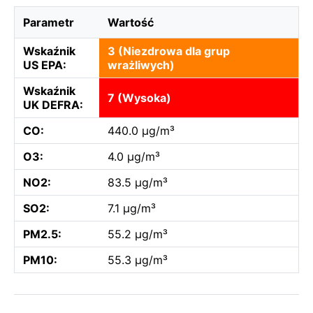
Parametr
Wartość
Wskaźnik
3 (Niezdrowa dla grup
US EPA:
wrażliwych)
Wskaźnik
7 (Wysoka)
UK DEFRA:
CO:
440.0 µg/m³
O3:
4.0 µg/m³
NO2:
83.5 µg/m³
SO2:
7.1 µg/m³
PM2.5:
55.2 µg/m³
PM10:
55.3 µg/m³