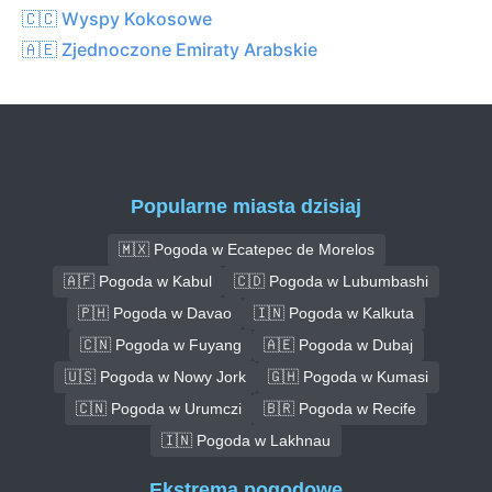
🇨🇨 Wyspy Kokosowe
🇦🇪 Zjednoczone Emiraty Arabskie
Popularne miasta dzisiaj
🇲🇽 Pogoda w Ecatepec de Morelos
🇦🇫 Pogoda w Kabul
🇨🇩 Pogoda w Lubumbashi
🇵🇭 Pogoda w Davao
🇮🇳 Pogoda w Kalkuta
🇨🇳 Pogoda w Fuyang
🇦🇪 Pogoda w Dubaj
🇺🇸 Pogoda w Nowy Jork
🇬🇭 Pogoda w Kumasi
🇨🇳 Pogoda w Urumczi
🇧🇷 Pogoda w Recife
🇮🇳 Pogoda w Lakhnau
Ekstrema pogodowe