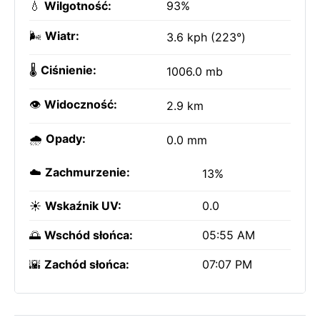
💧
Wilgotność:
93%
🌬️
Wiatr:
3.6 kph (223°)
🌡️
Ciśnienie:
1006.0 mb
👁️
Widoczność:
2.9 km
🌧️
Opady:
0.0 mm
☁️
Zachmurzenie:
13%
☀️
Wskaźnik UV:
0.0
🌅
Wschód słońca:
05:55 AM
🌇
Zachód słońca:
07:07 PM