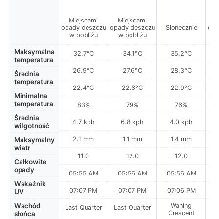
Miejscami
Miejscami
M
opady deszczu
opady deszczu
Słonecznie
opa
w pobliżu
w pobliżu
w
Maksymalna
32.7°C
34.1°C
35.2°C
temperatura
26.9°C
27.6°C
28.3°C
Średnia
temperatura
22.4°C
22.6°C
22.9°C
Minimalna
temperatura
83%
79%
76%
Średnia
4.7 kph
6.8 kph
4.0 kph
wilgotność
2.1 mm
1.1 mm
1.4 mm
Maksymalny
wiatr
11.0
12.0
12.0
Całkowite
opady
05:55 AM
05:56 AM
05:56 AM
0
Wskaźnik
07:07 PM
07:07 PM
07:06 PM
UV
Wschód
Waning
Last Quarter
Last Quarter
Crescent
słońca