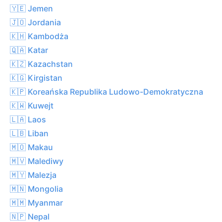
🇾🇪 Jemen
🇯🇴 Jordania
🇰🇭 Kambodża
🇶🇦 Katar
🇰🇿 Kazachstan
🇰🇬 Kirgistan
🇰🇵 Koreańska Republika Ludowo-Demokratyczna
🇰🇼 Kuwejt
🇱🇦 Laos
🇱🇧 Liban
🇲🇴 Makau
🇲🇻 Malediwy
🇲🇾 Malezja
🇲🇳 Mongolia
🇲🇲 Myanmar
🇳🇵 Nepal