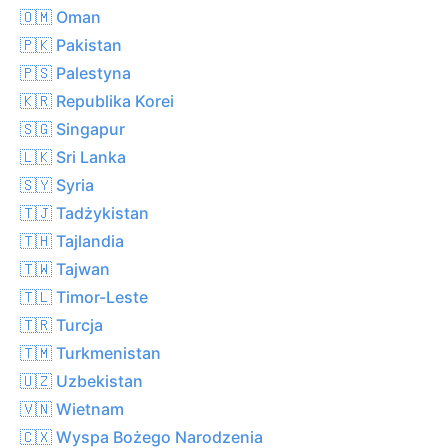
🇴🇲 Oman
🇵🇰 Pakistan
🇵🇸 Palestyna
🇰🇷 Republika Korei
🇸🇬 Singapur
🇱🇰 Sri Lanka
🇸🇾 Syria
🇹🇯 Tadżykistan
🇹🇭 Tajlandia
🇹🇼 Tajwan
🇹🇱 Timor-Leste
🇹🇷 Turcja
🇹🇲 Turkmenistan
🇺🇿 Uzbekistan
🇻🇳 Wietnam
🇨🇽 Wyspa Bożego Narodzenia