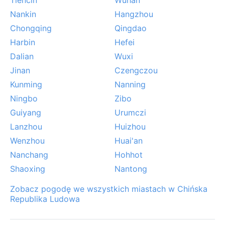
ograniczając widoczność, ale dodaje tajemniczości
Nankin
Hangzhou
krajobrazom. Latem Shaoguan nawiedzają ulewne
Chongqing
Qingdao
deszcze monsunowe i sporadyczne tajfuny znad
Harbin
Hefei
Pacyfiku, które przynoszą gwałtowne wiatry i ryzyko
Dalian
Wuxi
powodzi w dolinach rzek. Zimą śnieg jest rzadkością,
choć czasami na szczytach Nanlingu pojawia się biała
Jinan
Czengczou
pokrywa – to egzotyczny widok w tej subtropikalnej
Kunming
Nanning
okolicy. Mimo to Shaoguan pozostaje miejscem, gdzie
Ningbo
Zibo
każda pora roku ma swoje uroki, a natura nie pozwala
Guiyang
Urumczi
o sobie zapomnieć.
Lanzhou
Huizhou
Wenzhou
Huai'an
Nanchang
Hohhot
Shaoxing
Nantong
Zobacz pogodę we wszystkich miastach w Chińska
Republika Ludowa