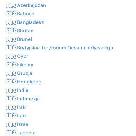
🇦🇿 Azerbejdżan
🇧🇭 Bahrajn
🇧🇩 Bangladesz
🇧🇹 Bhutan
🇧🇳 Brunei
🇮🇴 Brytyjskie Terytorium Oceanu Indyjskiego
🇨🇾 Cypr
🇵🇭 Filipiny
🇬🇪 Gruzja
🇭🇰 Hongkong
🇮🇳 Indie
🇮🇩 Indonezja
🇮🇶 Irak
🇮🇷 Iran
🇮🇱 Izrael
🇯🇵 Japonia