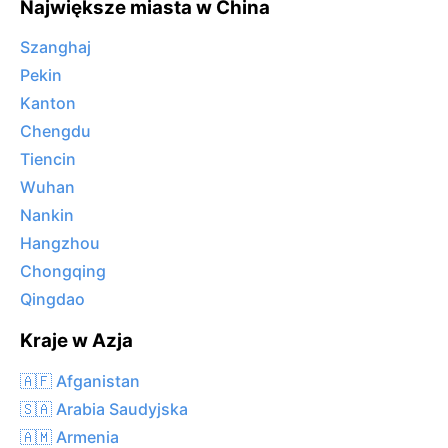
Największe miasta w China
Szanghaj
Pekin
Kanton
Chengdu
Tiencin
Wuhan
Nankin
Hangzhou
Chongqing
Qingdao
Kraje w Azja
🇦🇫 Afganistan
🇸🇦 Arabia Saudyjska
🇦🇲 Armenia