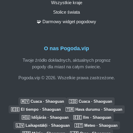
Wszystkie kraje
Stolice świata
🧩 Darmowy widget pogodowy
O nas Pogoda.vip
Twoje źródło dokładnych, aktualnych prognoz
pogody dla miast na całym świecie.
Pogoda.vip © 2026. Wszelkie prawa zastrzeżone.
🇲🇾
🇮🇩
Cuaca · Shaoguan
Cuaca · Shaoguan
🇪🇸
🇹🇷
El tiempo · Shaoguan
Hava durumu · Shaoguan
🇭🇺
🇪🇪
Időjárás · Shaoguan
Ilm · Shaoguan
🇱🇻
🇮🇹
Laikapstākļi · Shaoguan
Meteo · Shaoguan