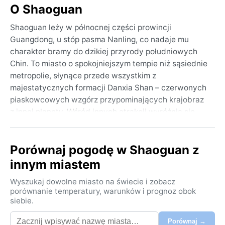
O Shaoguan
Shaoguan leży w północnej części prowincji
Guangdong, u stóp pasma Nanling, co nadaje mu
charakter bramy do dzikiej przyrody południowych
Chin. To miasto o spokojniejszym tempie niż sąsiednie
metropolie, słynące przede wszystkim z
majestatycznych formacji Danxia Shan – czerwonych
piaskowcowych wzgórz przypominających krajobraz
z innej planety. Wśród innych atrakcji wyróżnia się
klasztor Nanhua, ważny ośrodek buddyzmu chan,
oraz malownicze przełomy rzeki Bei Jiang.
Porównaj pogodę w Shaoguan z
Geograficznie Shaoguan leży w kotlinie otoczonej
wzgórzami, co wpływa na lokalny mikroklimat –
innym miastem
powietrze bywa tu wilgotne, a widoki często
Wyszukaj dowolne miasto na świecie i zobacz
przesłaniają mgły unoszące się nad dolinami.
porównanie temperatury, warunków i prognoz obok
siebie.
Zgodnie z klasyfikacją Köppena Shaoguan leży w
strefie Cfa – wilgotnego klimatu subtropikalnego. Lata
Porównaj →