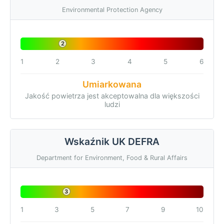
Environmental Protection Agency
2
1
2
3
4
5
6
Umiarkowana
Jakość powietrza jest akceptowalna dla większości
ludzi
Wskaźnik UK DEFRA
Department for Environment, Food & Rural Affairs
3
1
3
5
7
9
10