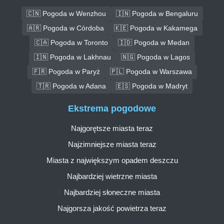
🇨🇳 Pogoda w Wenzhou
🇮🇳 Pogoda w Bengaluru
🇦🇷 Pogoda w Córdoba
🇰🇪 Pogoda w Kakamega
🇨🇦 Pogoda w Toronto
🇮🇩 Pogoda w Medan
🇮🇳 Pogoda w Lakhnau
🇳🇬 Pogoda w Lagos
🇫🇷 Pogoda w Paryż
🇵🇱 Pogoda w Warszawa
🇹🇷 Pogoda w Adana
🇪🇸 Pogoda w Madryt
Ekstrema pogodowe
Najgorętsze miasta teraz
Najzimniejsze miasta teraz
Miasta z największym opadem deszczu
Najbardziej wietrzne miasta
Najbardziej słoneczne miasta
Najgorsza jakość powietrza teraz