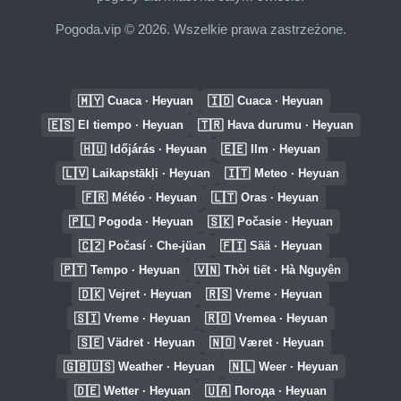
Pogoda.vip © 2026. Wszelkie prawa zastrzeżone.
🇲🇾
🇮🇩
Cuaca · Heyuan
Cuaca · Heyuan
🇪🇸
🇹🇷
El tiempo · Heyuan
Hava durumu · Heyuan
🇭🇺
🇪🇪
Időjárás · Heyuan
Ilm · Heyuan
🇱🇻
🇮🇹
Laikapstākļi · Heyuan
Meteo · Heyuan
🇫🇷
🇱🇹
Météo · Heyuan
Oras · Heyuan
🇵🇱
🇸🇰
Pogoda · Heyuan
Počasie · Heyuan
🇨🇿
🇫🇮
Počasí · Che-jüan
Sää · Heyuan
🇵🇹
🇻🇳
Tempo · Heyuan
Thời tiết · Hà Nguyên
🇩🇰
🇷🇸
Vejret · Heyuan
Vreme · Heyuan
🇸🇮
🇷🇴
Vreme · Heyuan
Vremea · Heyuan
🇸🇪
🇳🇴
Vädret · Heyuan
Været · Heyuan
🇬🇧🇺🇸
🇳🇱
Weather · Heyuan
Weer · Heyuan
🇩🇪
🇺🇦
Wetter · Heyuan
Погода · Heyuan