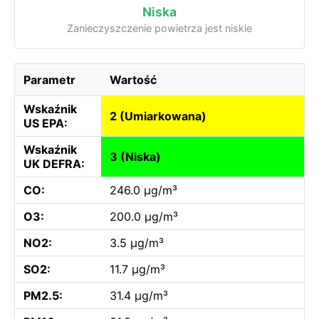
Niska
Zanieczyszczenie powietrza jest niskie
Parametr
Wartość
Wskaźnik
2 (Umiarkowana)
US EPA:
Wskaźnik
3 (Niska)
UK DEFRA:
CO:
246.0 µg/m³
O3:
200.0 µg/m³
NO2:
3.5 µg/m³
SO2:
11.7 µg/m³
PM2.5:
31.4 µg/m³