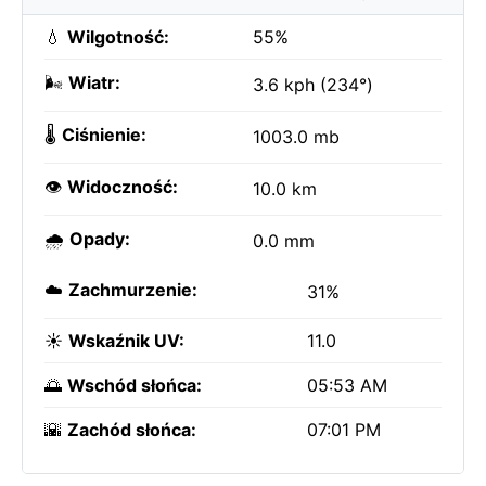
💧
Wilgotność:
55%
🌬️
Wiatr:
3.6 kph (234°)
🌡️
Ciśnienie:
1003.0 mb
👁️
Widoczność:
10.0 km
🌧️
Opady:
0.0 mm
☁️
Zachmurzenie:
31%
☀️
Wskaźnik UV:
11.0
🌅
Wschód słońca:
05:53 AM
🌇
Zachód słońca:
07:01 PM