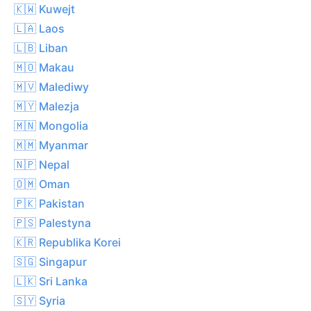
🇰🇼 Kuwejt
🇱🇦 Laos
🇱🇧 Liban
🇲🇴 Makau
🇲🇻 Malediwy
🇲🇾 Malezja
🇲🇳 Mongolia
🇲🇲 Myanmar
🇳🇵 Nepal
🇴🇲 Oman
🇵🇰 Pakistan
🇵🇸 Palestyna
🇰🇷 Republika Korei
🇸🇬 Singapur
🇱🇰 Sri Lanka
🇸🇾 Syria