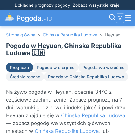
Dokładne prognozy pogody
.
Zobacz wszystkie kraje
.
☰
Pogoda.
vip
🌐
Strona główna
>
Chińska Republika Ludowa
>
Heyuan
Pogoda w Heyuan, Chińska Republika
Ludowa 🇨🇳
Prognoza
Pogoda w sierpniu
Pogoda we wrześniu
Średnie roczne
Pogoda w Chińska Republika Ludowa
Na żywo pogoda w Heyuan, obecnie 34°C z
częściowe zachmurzenie. Zobacz prognozę na 7
dni, warunki godzinowe i indeks jakości powietrza.
Heyuan znajduje się w
Chińska Republika Ludowa
— zobacz pogodę we wszystkich głównych
miastach w
Chińska Republika Ludowa
, lub