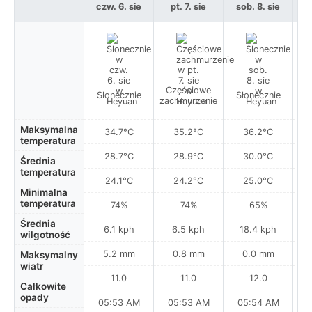
czw. 6. sie
pt. 7. sie
sob. 8. sie
ni
Częściowe
Słonecznie
Słonecznie
S
zachmurzenie
Maksymalna
34.7°C
35.2°C
36.2°C
temperatura
28.7°C
28.9°C
30.0°C
Średnia
temperatura
24.1°C
24.2°C
25.0°C
Minimalna
temperatura
74%
74%
65%
Średnia
6.1 kph
6.5 kph
18.4 kph
wilgotność
5.2 mm
0.8 mm
0.0 mm
Maksymalny
wiatr
11.0
11.0
12.0
Całkowite
opady
05:53 AM
05:53 AM
05:54 AM
0