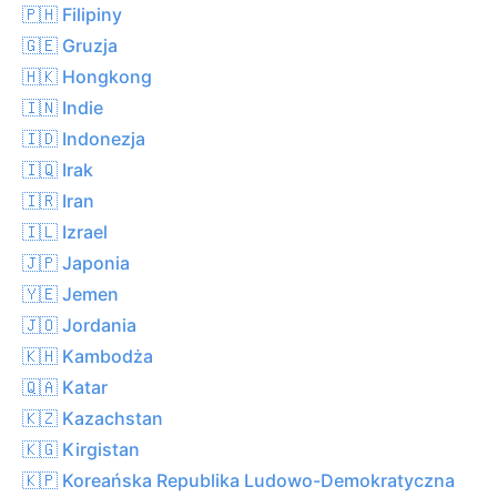
🇵🇭 Filipiny
🇬🇪 Gruzja
🇭🇰 Hongkong
🇮🇳 Indie
🇮🇩 Indonezja
🇮🇶 Irak
🇮🇷 Iran
🇮🇱 Izrael
🇯🇵 Japonia
🇾🇪 Jemen
🇯🇴 Jordania
🇰🇭 Kambodża
🇶🇦 Katar
🇰🇿 Kazachstan
🇰🇬 Kirgistan
🇰🇵 Koreańska Republika Ludowo-Demokratyczna