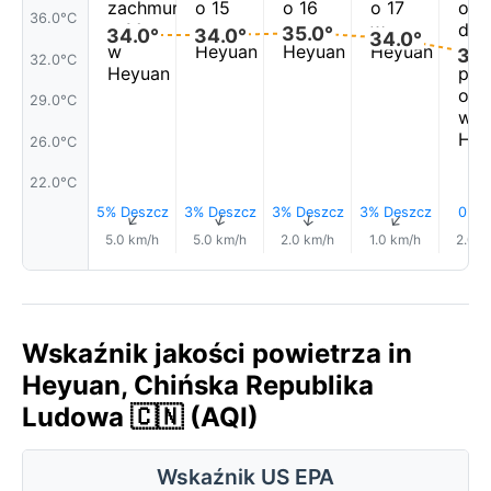
36.0°C
35.0°
34.0°
34.0°
34.0°
33.
32.0°C
29.0°C
26.0°C
22.0°C
5% Deszcz
3% Deszcz
3% Deszcz
3% Deszcz
0.0
↑
↑
↑
↑
5.0 km/h
5.0 km/h
2.0 km/h
1.0 km/h
2.0 k
Wskaźnik jakości powietrza in
Heyuan, Chińska Republika
Ludowa 🇨🇳 (AQI)
Wskaźnik US EPA