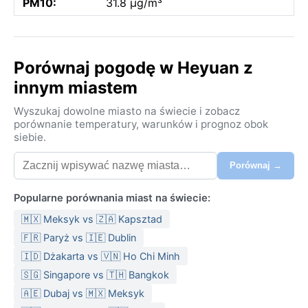
PM10:
31.8 µg/m³
Porównaj pogodę w Heyuan z
innym miastem
Wyszukaj dowolne miasto na świecie i zobacz
porównanie temperatury, warunków i prognoz obok
siebie.
Porównaj →
Popularne porównania miast na świecie:
🇲🇽 Meksyk vs 🇿🇦 Kapsztad
🇫🇷 Paryż vs 🇮🇪 Dublin
🇮🇩 Dżakarta vs 🇻🇳 Ho Chi Minh
🇸🇬 Singapore vs 🇹🇭 Bangkok
🇦🇪 Dubaj vs 🇲🇽 Meksyk