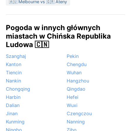
🇦🇺 Melbourne vs 🇬🇷 Ateny
Pogoda w innych głównych
miastach w Chińska Republika
Ludowa 🇨🇳
Szanghaj
Pekin
Kanton
Chengdu
Tiencin
Wuhan
Nankin
Hangzhou
Chongqing
Qingdao
Harbin
Hefei
Dalian
Wuxi
Jinan
Czengczou
Kunming
Nanning
Ningbo
Zibo