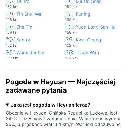
🇭🇰 Tai Po
🇭🇰 Ma On Shan
152 km
154 km
🇭🇰 Tin Shui Wai
🇨🇳 Puning
158 km
159 km
🇭🇰 Sha Tin
🇭🇰 Yuen Long San Hui
159 km
159 km
🇨🇳 Kanton
🇭🇰 Kwai Chung
162 km
162 km
🇭🇰 Wong Tai Sin
🇭🇰 Tsuen Wan
162 km
162 km
Pogoda w Heyuan — Najczęściej
zadawane pytania
Jaka jest pogoda w Heyuan teraz?
Obecnie w Heyuan, Chińska Republika Ludowa, jest
34°C z częściowe zachmurzenie. Wilgotność wynosi
55%, a prędkość wiatru 4 km/h. Warunki odczuwalne