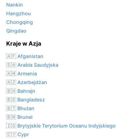
Nankin
Hangzhou
Chongqing
Qingdao
Kraje w Azja
🇦🇫 Afganistan
🇸🇦 Arabia Saudyjska
🇦🇲 Armenia
🇦🇿 Azerbejdżan
🇧🇭 Bahrajn
🇧🇩 Bangladesz
🇧🇹 Bhutan
🇧🇳 Brunei
🇮🇴 Brytyjskie Terytorium Oceanu Indyjskiego
🇨🇾 Cypr