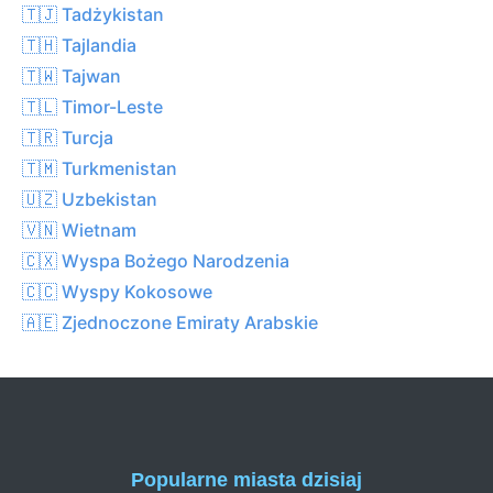
🇹🇯 Tadżykistan
🇹🇭 Tajlandia
🇹🇼 Tajwan
🇹🇱 Timor-Leste
🇹🇷 Turcja
🇹🇲 Turkmenistan
🇺🇿 Uzbekistan
🇻🇳 Wietnam
🇨🇽 Wyspa Bożego Narodzenia
🇨🇨 Wyspy Kokosowe
🇦🇪 Zjednoczone Emiraty Arabskie
Popularne miasta dzisiaj