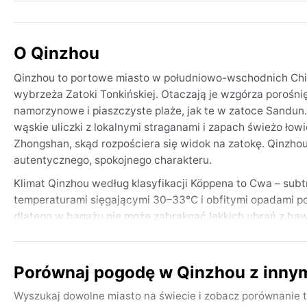
O Qinzhou
Qinzhou to portowe miasto w południowo-wschodnich Chin
wybrzeża Zatoki Tonkińskiej. Otaczają je wzgórza porośnięte
namorzynowe i piaszczyste plaże, jak te w zatoce Sandun
wąskie uliczki z lokalnymi straganami i zapach świeżo łow
Zhongshan, skąd rozpościera się widok na zatokę. Qinzhou 
autentycznego, spokojnego charakteru.
Klimat Qinzhou według klasyfikacji Köppena to Cwa – subtr
temperaturami sięgającymi 30–33°C i obfitymi opadami 
dlatego w bagażu nie może zabraknąć lekkich ubrań z bawe
15°C, ale bywają chłodniejsze ranki – warto mieć lekką kur
i temperaturami w okolicach 20–25°C, choć zdarzają się p
Porównaj pogodę w Qinzhou z inny
Najlepszy czas na odwiedziny pod kątem pogody to okres 
temperatury są umiarkowane. Wiosna (marzec–kwiecień) ró
Wyszukaj dowolne miasto na świecie i zobacz porównanie t
strefie podatnej na tajfuny – najwięcej ich pojawia się o