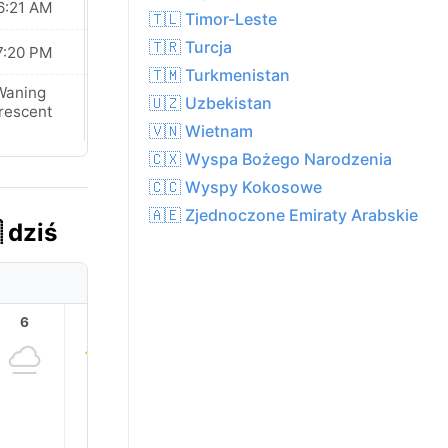
6:21 AM
06:21 AM
🇹🇱 Timor-Leste
🇹🇷 Turcja
7:20 PM
07:20 PM
🇹🇲 Turkmenistan
Waning
New Moon
🇺🇿 Uzbekistan
rescent
🇻🇳 Wietnam
🇨🇽 Wyspa Bożego Narodzenia
🇨🇨 Wyspy Kokosowe
🇦🇪 Zjednoczone Emiraty Arabskie
 dziś
6
7
8
9
10
11
30.0°