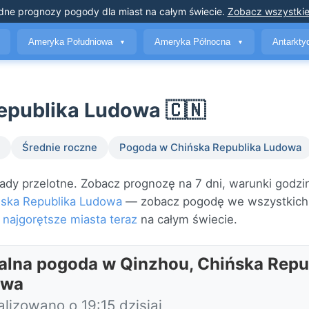
dne prognozy pogody
dla miast na całym świecie
.
Zobacz wszystkie
Ameryka Południowa
Ameryka Północna
Antarkt
▼
▼
epublika Ludowa 🇨🇳
Średnie roczne
Pogoda w Chińska Republika Ludowa
dy przelotne. Zobacz prognozę na 7 dni, warunki godzi
ńska Republika Ludowa
— zobacz pogodę we wszystkich
j
najgorętsze miasta teraz
na całym świecie.
alna pogoda w Qinzhou, Chińska Repu
owa
lizowano o 19:15 dzisiaj