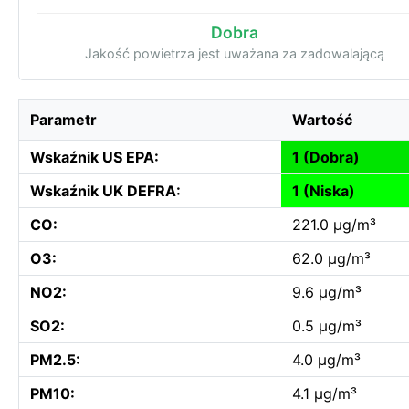
Dobra
Jakość powietrza jest uważana za zadowalającą
Parametr
Wartość
Wskaźnik US EPA:
1 (Dobra)
Wskaźnik UK DEFRA:
1 (Niska)
CO:
221.0 µg/m³
O3:
62.0 µg/m³
NO2:
9.6 µg/m³
SO2:
0.5 µg/m³
PM2.5:
4.0 µg/m³
PM10:
4.1 µg/m³