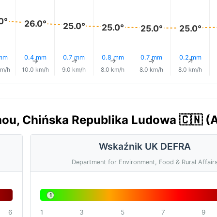
0°
26.0°
25.0°
25.0°
25.0°
25.0°
 mm
0.4 mm
0.7 mm
0.8 mm
0.7 mm
0.2 mm
↑
↑
↑
↑
↑
↑
km/h
10.0 km/h
9.0 km/h
8.0 km/h
8.0 km/h
8.0 km/h
hou, Chińska Republika Ludowa 🇨🇳 (
Wskaźnik UK DEFRA
Department for Environment, Food & Rural Affair
1
6
1
3
5
7
9