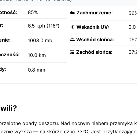
otność:
85%
☁️
Zachmurzenie:
56
r:
6.5 kph (116°)
☀️
Wskaźnik UV:
0.0
🌅
Wschód słońca:
06:
enie:
1003.0 mb
🌇
Zachód słońca:
07:
czność:
10.0 km
dy:
0.8 mm
wili?
, przelotne opady deszczu. Nad nocnym niebem przemyka k
nacznie wyższa — na skórze czuć 33°C. Jest przytłaczająco