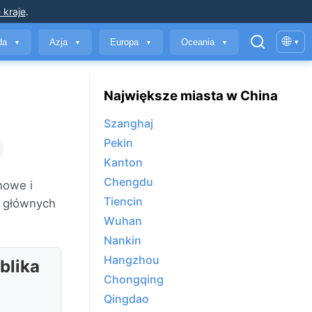
 kraje
.
🌐
yda
Azja
Europa
Oceania
▾
▼
▼
▼
▼
Największe miasta w China
Szanghaj
Pekin
Kanton
Chengdu
nowe i
Tiencin
 głównych
Wuhan
Nankin
Hangzhou
blika
Chongqing
Qingdao