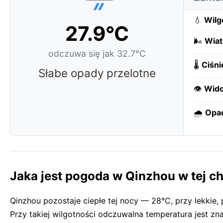
💧
Wilg
27.9°C
🌬️
Wiat
odczuwa się jak 32.7°C
🌡️
Ciśni
Słabe opady przelotne
👁️
Wido
🌧️
Opa
Jaka jest pogoda w Qinzhou w tej ch
Qinzhou pozostaje ciepłe tej nocy — 28°C, przy lekkie
Przy takiej wilgotności odczuwalna temperatura jest z