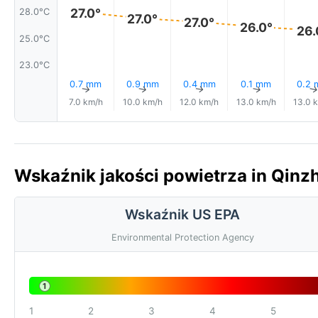
27.0°
28.0°C
27.0°
27.0°
26.0°
26.
25.0°C
23.0°C
0.7 mm
0.9 mm
0.4 mm
0.1 mm
0.2
↑
↑
↑
↑
7.0 km/h
10.0 km/h
12.0 km/h
13.0 km/h
13.0 
Wskaźnik jakości powietrza in Qinz
Wskaźnik US EPA
Environmental Protection Agency
1
1
2
3
4
5