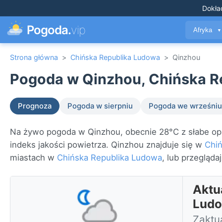
Dokła
Pogoda.
vip
Afryka
▼
Strona główna
>
Chińska Republika Ludowa
>
Qinzhou
Pogoda w Qinzhou, Chińska R
Prognoza
Pogoda w sierpniu
Pogoda we wrześniu
Na żywo pogoda w Qinzhou, obecnie 28°C z słabe opa
indeks jakości powietrza. Qinzhou znajduje się w
Chi
miastach w
Chińska Republika Ludowa
, lub przegląda
Aktu
Lud
Zaktua