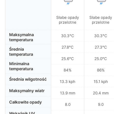
Słabe opady
Słabe opady
przelotne
przelotne
Maksymalna
30.3°C
30.3°C
temperatura
27.8°C
27.3°C
Średnia
temperatura
25.6°C
25.0°C
Minimalna
temperatura
84%
86%
Średnia wilgotność
13.3 kph
15.1 kph
Maksymalny wiatr
13.9 mm
20.4 mm
Całkowite opady
8.0
9.0
Wskaźnik UV