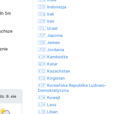
🇮🇩 Indonezja
13h 5m
🇮🇶 Irak
🇮🇷 Iran
🇮🇱 Izrael
uchsze
🇯🇵 Japonia
🇾🇪 Jemen
znie
🇯🇴 Jordania
🇰🇭 Kambodża
🇶🇦 Katar
🇰🇿 Kazachstan
🇰🇬 Kirgistan
🇰🇵 Koreańska Republika Ludowo-
Demokratyczna
dz. 9. sie
pon. 10. sie
🇰🇼 Kuwejt
🇱🇦 Laos
🇱🇧 Liban