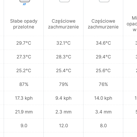
Mi
Słabe opady
Częściowe
Częściowe
opad
przelotne
zachmurzenie
zachmurzenie
w
29.7°C
32.1°C
34.6°C
27.3°C
28.3°C
29.4°C
25.2°C
25.4°C
25.6°C
87%
79%
76%
17.3 kph
9.4 kph
14.0 kph
1
21.9 mm
2.3 mm
3.4 mm
9.0
12.0
8.0