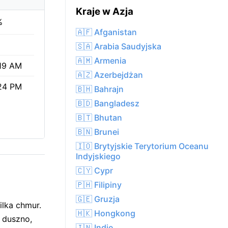
Kraje w Azja
%
🇦🇫 Afganistan
🇸🇦 Arabia Saudyjska
🇦🇲 Armenia
19 AM
🇦🇿 Azerbejdżan
24 PM
🇧🇭 Bahrajn
🇧🇩 Bangladesz
🇧🇹 Bhutan
🇧🇳 Brunei
🇮🇴 Brytyjskie Terytorium Oceanu
Indyjskiego
🇨🇾 Cypr
🇵🇭 Filipiny
🇬🇪 Gruzja
ilka chmur.
🇭🇰 Hongkong
 duszno,
🇮🇳 Indie