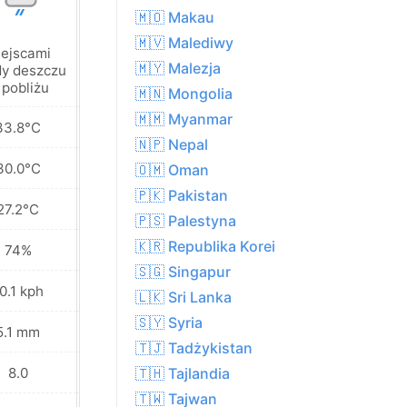
🇲🇴 Makau
🇲🇻 Malediwy
ejscami
Częściowe
🇲🇾 Malezja
y deszczu
zachmurzenie
 pobliżu
🇲🇳 Mongolia
🇲🇲 Myanmar
33.8°C
32.4°C
🇳🇵 Nepal
30.0°C
29.5°C
🇴🇲 Oman
🇵🇰 Pakistan
27.2°C
27.7°C
🇵🇸 Palestyna
🇰🇷 Republika Korei
74%
78%
🇸🇬 Singapur
0.1 kph
11.5 kph
🇱🇰 Sri Lanka
🇸🇾 Syria
5.1 mm
3.5 mm
🇹🇯 Tadżykistan
8.0
8.0
🇹🇭 Tajlandia
🇹🇼 Tajwan