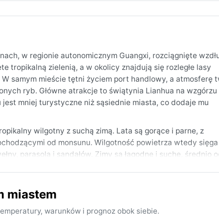
ach, w regionie autonomicznym Guangxi, rozciągnięte wzdł
 tropikalną zielenią, a w okolicy znajdują się rozległe lasy
. W samym mieście tętni życiem port handlowy, a atmosferę 
ionych ryb. Główne atrakcje to świątynia Lianhua na wzgórzu 
jest mniej turystyczne niż sąsiednie miasta, co dodaje mu
opikalny wilgotny z suchą zimą. Lata są gorące i parne, z
pochodzącymi od monsunu. Wilgotność powietrza wtedy sięg
łny, parasola i sandałów. Zimy są łagodne i suche, średnio o
tkę. Wiosną i jesienią pogoda jest przyjemniejsza, z niższą wi
rzelotne opady.
m miastem
od października do grudnia, gdy kończy się pora deszczowa,
wnież sprzyja zwiedzaniu, zanim nadejdą letnie upały. Qinz
emperatury, warunków i prognoz obok siebie.
d lipca do września, przynosząc sztormy i ulewne deszcze. Zi