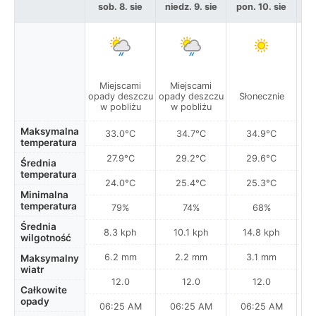
sob. 8. sie
niedz. 9. sie
pon. 10. sie
w
Miejscami
Miejscami
opady deszczu
opady deszczu
Słonecznie
S
w pobliżu
w pobliżu
Maksymalna
33.0°C
34.7°C
34.9°C
temperatura
27.9°C
29.2°C
29.6°C
Średnia
temperatura
24.0°C
25.4°C
25.3°C
Minimalna
temperatura
79%
74%
68%
Średnia
8.3 kph
10.1 kph
14.8 kph
wilgotność
6.2 mm
2.2 mm
3.1 mm
Maksymalny
wiatr
12.0
12.0
12.0
Całkowite
opady
06:25 AM
06:25 AM
06:25 AM
0