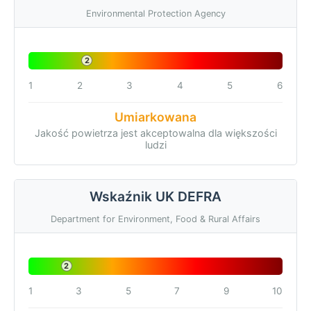
Environmental Protection Agency
2
1
2
3
4
5
6
Umiarkowana
Jakość powietrza jest akceptowalna dla większości
ludzi
Wskaźnik UK DEFRA
Department for Environment, Food & Rural Affairs
2
1
3
5
7
9
10