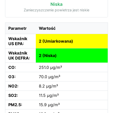
Niska
Zanieczyszczenie powietrza jest niskie
Parametr
Wartość
Wskaźnik
2 (Umiarkowana)
US EPA:
Wskaźnik
2 (Niska)
UK DEFRA:
CO:
251.0 µg/m³
O3:
70.0 µg/m³
NO2:
8.2 µg/m³
SO2:
11.5 µg/m³
PM2.5:
15.9 µg/m³