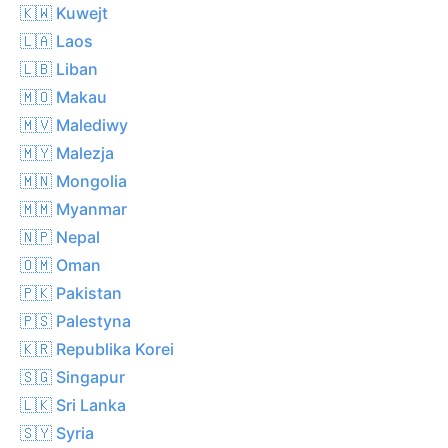
🇰🇼 Kuwejt
🇱🇦 Laos
🇱🇧 Liban
🇲🇴 Makau
🇲🇻 Malediwy
🇲🇾 Malezja
🇲🇳 Mongolia
🇲🇲 Myanmar
🇳🇵 Nepal
🇴🇲 Oman
🇵🇰 Pakistan
🇵🇸 Palestyna
🇰🇷 Republika Korei
🇸🇬 Singapur
🇱🇰 Sri Lanka
🇸🇾 Syria