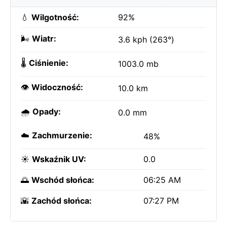
💧
Wilgotność:
92%
🌬️
Wiatr:
3.6 kph (263°)
🌡️
Ciśnienie:
1003.0 mb
👁️
Widoczność:
10.0 km
🌧️
Opady:
0.0 mm
☁️
Zachmurzenie:
48%
☀️
Wskaźnik UV:
0.0
🌅
Wschód słońca:
06:25 AM
🌇
Zachód słońca:
07:27 PM