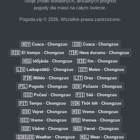
Twoje źródło dokładnych, aktualnych prognoz
pogody dla miast na całym świecie.
Pogoda.vip © 2026. Wszelkie prawa zastrzeżone.
🇲🇾
🇮🇩
Cuaca · Chongzuo
Cuaca · Chongzuo
🇪🇸
🇹🇷
El tiempo · Chongzuo
Hava durumu · Chongzuo
🇭🇺
🇪🇪
Időjárás · Chongzuo
Ilm · Chongzuo
🇱🇻
🇮🇹
Laikapstākļi · Chongzuo
Meteo · Chongzuo
🇫🇷
🇱🇹
Météo · Chongzuo
Oras · Chongzuo
🇵🇱
🇸🇰
Pogoda · Chongzuo
Počasie · Chongzuo
🇨🇿
🇫🇮
Počasí · Chongzuo
Sää · Chongzuo
🇵🇹
🇻🇳
Tempo · Chongzuo
Thời tiết · Chongzuo
🇩🇰
🇷🇸
Vejret · Chongzuo
Vreme · Chongzuo
🇸🇮
🇷🇴
Vreme · Chongzuo
Vremea · Chongzuo
🇸🇪
🇳🇴
Vädret · Chongzuo
Været · Chongzuo
🇬🇧🇺🇸
🇳🇱
Weather · Chongzuo
Weer · Chongzuo