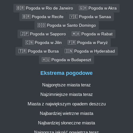
🇧🇷 Pogoda w Rio de Janeiro
🇬🇭 Pogoda w Akra
🇧🇷 Pogoda w Recife
🇾🇪 Pogoda w Sanaa
🇩🇴 Pogoda w Santo Domingo
🇯🇵 Pogoda w Sapporo
🇲🇦 Pogoda w Rabat
🇨🇳 Pogoda w Jilin
🇫🇷 Pogoda w Paryż
🇹🇷 Pogoda w Bursa
🇮🇳 Pogoda w Hyderabad
🇭🇺 Pogoda w Budapeszt
Ekstrema pogodowe
Najgorętsze miasta teraz
Najzimniejsze miasta teraz
Miasta z największym opadem deszczu
Najbardziej wietrzne miasta
Najbardziej słoneczne miasta
Najgorsza jakość powietrza teraz