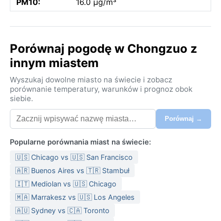
PM10:
16.0 µg/m³
Porównaj pogodę w Chongzuo z
innym miastem
Wyszukaj dowolne miasto na świecie i zobacz
porównanie temperatury, warunków i prognoz obok
siebie.
Porównaj →
Popularne porównania miast na świecie:
🇺🇸 Chicago vs 🇺🇸 San Francisco
🇦🇷 Buenos Aires vs 🇹🇷 Stambuł
🇮🇹 Mediolan vs 🇺🇸 Chicago
🇲🇦 Marrakesz vs 🇺🇸 Los Angeles
🇦🇺 Sydney vs 🇨🇦 Toronto