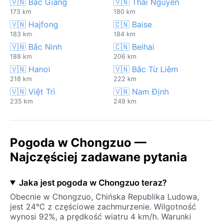
🇻🇳 Bắc Giang
🇻🇳 Thái Nguyên
173 km
180 km
🇻🇳 Hajfong
🇨🇳 Baise
183 km
184 km
🇻🇳 Bắc Ninh
🇨🇳 Beihai
188 km
206 km
🇻🇳 Hanoi
🇻🇳 Bắc Từ Liêm
218 km
222 km
🇻🇳 Việt Trì
🇻🇳 Nam Định
235 km
249 km
Pogoda w Chongzuo —
Najczęściej zadawane pytania
Jaka jest pogoda w Chongzuo teraz?
Obecnie w Chongzuo, Chińska Republika Ludowa,
jest 24°C z częściowe zachmurzenie. Wilgotność
wynosi 92%, a prędkość wiatru 4 km/h. Warunki