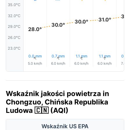
35.0°C
32.
32.0°C
31.0°
30.0°
30.0°
29.0°C
28.0°
26.0°C
23.0°C
0.0 mm
0.7 mm
1.1 mm
1.1 mm
0.4
↑
↑
↑
↑
5.0 km/h
6.0 km/h
6.0 km/h
6.0 km/h
7.0 k
Wskaźnik jakości powietrza in
Chongzuo, Chińska Republika
Ludowa 🇨🇳 (AQI)
Wskaźnik US EPA