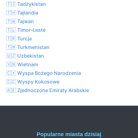
🇹🇯 Tadżykistan
🇹🇭 Tajlandia
🇹🇼 Tajwan
🇹🇱 Timor-Leste
🇹🇷 Turcja
🇹🇲 Turkmenistan
🇺🇿 Uzbekistan
🇻🇳 Wietnam
🇨🇽 Wyspa Bożego Narodzenia
🇨🇨 Wyspy Kokosowe
🇦🇪 Zjednoczone Emiraty Arabskie
Popularne miasta dzisiaj