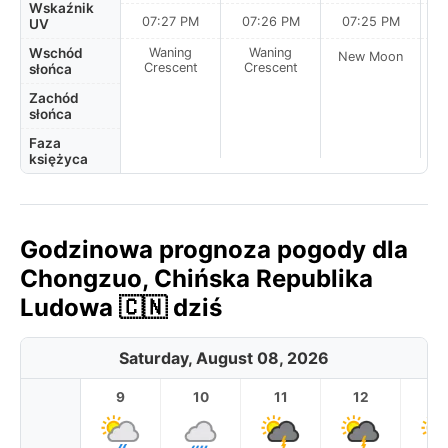
Wskaźnik
07:27 PM
07:26 PM
07:25 PM
UV
Wschód
Waning
Waning
New Moon
N
Crescent
Crescent
słońca
Zachód
słońca
Faza
księżyca
Godzinowa prognoza pogody dla
Chongzuo, Chińska Republika
Ludowa 🇨🇳 dziś
Saturday, August 08, 2026
9
10
11
12
1