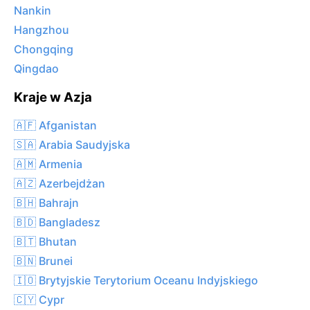
Nankin
Hangzhou
Chongqing
Qingdao
Kraje w Azja
🇦🇫 Afganistan
🇸🇦 Arabia Saudyjska
🇦🇲 Armenia
🇦🇿 Azerbejdżan
🇧🇭 Bahrajn
🇧🇩 Bangladesz
🇧🇹 Bhutan
🇧🇳 Brunei
🇮🇴 Brytyjskie Terytorium Oceanu Indyjskiego
🇨🇾 Cypr