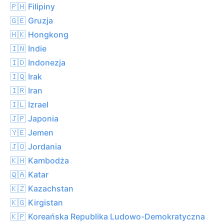
🇵🇭 Filipiny
🇬🇪 Gruzja
🇭🇰 Hongkong
🇮🇳 Indie
🇮🇩 Indonezja
🇮🇶 Irak
🇮🇷 Iran
🇮🇱 Izrael
🇯🇵 Japonia
🇾🇪 Jemen
🇯🇴 Jordania
🇰🇭 Kambodża
🇶🇦 Katar
🇰🇿 Kazachstan
🇰🇬 Kirgistan
🇰🇵 Koreańska Republika Ludowo-Demokratyczna