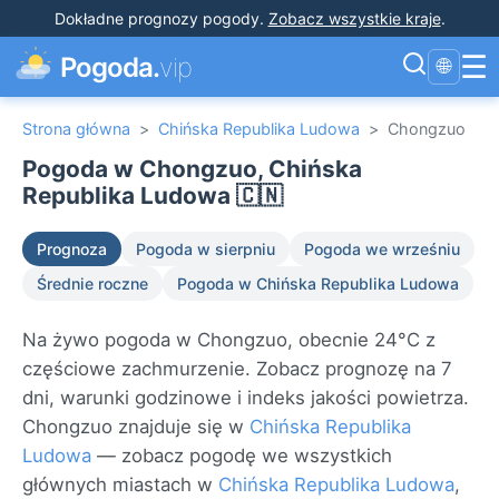
Dokładne prognozy pogody
.
Zobacz wszystkie kraje
.
☰
Pogoda.
vip
🌐
Strona główna
>
Chińska Republika Ludowa
>
Chongzuo
Pogoda w Chongzuo, Chińska
Republika Ludowa 🇨🇳
Prognoza
Pogoda w sierpniu
Pogoda we wrześniu
Średnie roczne
Pogoda w Chińska Republika Ludowa
Na żywo pogoda w Chongzuo, obecnie 24°C z
częściowe zachmurzenie. Zobacz prognozę na 7
dni, warunki godzinowe i indeks jakości powietrza.
Chongzuo znajduje się w
Chińska Republika
Ludowa
— zobacz pogodę we wszystkich
głównych miastach w
Chińska Republika Ludowa
,