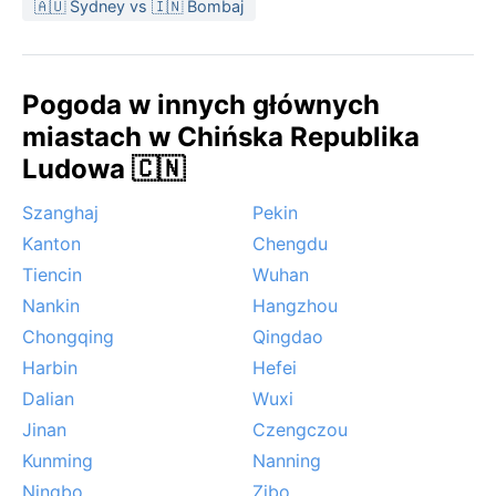
🇦🇺 Sydney vs 🇮🇳 Bombaj
Pogoda w innych głównych
miastach w Chińska Republika
Ludowa 🇨🇳
Szanghaj
Pekin
Kanton
Chengdu
Tiencin
Wuhan
Nankin
Hangzhou
Chongqing
Qingdao
Harbin
Hefei
Dalian
Wuxi
Jinan
Czengczou
Kunming
Nanning
Ningbo
Zibo