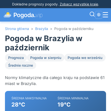
Dokładne prognozy pogody
.
Zobacz wszystkie kraje
.
☰
Pogoda.
vip
🌐
Strona główna
>
Brazylia
>
Pogoda w październiku
Pogoda w Brazylia w
październik
Prognoza
Pogoda w sierpniu
Pogoda we wrześniu
Średnie roczne
Normy klimatyczne dla całego kraju na podstawie 61
miast w Brazylia.
ŚREDNIA MAKSYMALNA
ŚREDNIA MINIMALNA
28°C
19°C