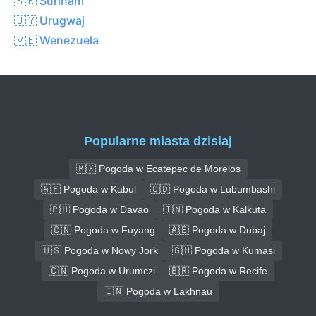
🇸🇷 Surinam
🇺🇾 Urugwaj
🇻🇪 Wenezuela
Popularne miasta dzisiaj
🇲🇽 Pogoda w Ecatepec de Morelos
🇦🇫 Pogoda w Kabul
🇨🇩 Pogoda w Lubumbashi
🇵🇭 Pogoda w Davao
🇮🇳 Pogoda w Kalkuta
🇨🇳 Pogoda w Fuyang
🇦🇪 Pogoda w Dubaj
🇺🇸 Pogoda w Nowy Jork
🇬🇭 Pogoda w Kumasi
🇨🇳 Pogoda w Urumczi
🇧🇷 Pogoda w Recife
🇮🇳 Pogoda w Lakhnau