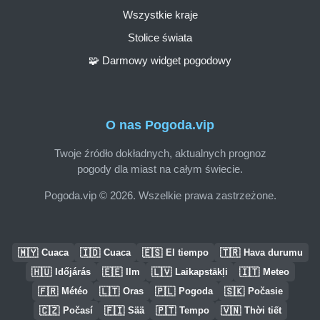
Wszystkie kraje
Stolice świata
🧩 Darmowy widget pogodowy
O nas Pogoda.vip
Twoje źródło dokładnych, aktualnych prognoz
pogody dla miast na całym świecie.
Pogoda.vip © 2026. Wszelkie prawa zastrzeżone.
🇲🇾
🇮🇩
🇪🇸
🇹🇷
Cuaca
Cuaca
El tiempo
Hava durumu
🇭🇺
🇪🇪
🇱🇻
🇮🇹
Időjárás
Ilm
Laikapstākļi
Meteo
🇫🇷
🇱🇹
🇵🇱
🇸🇰
Météo
Oras
Pogoda
Počasie
🇨🇿
🇫🇮
🇵🇹
🇻🇳
Počasí
Sää
Tempo
Thời tiết