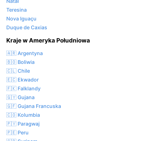
Natal
Teresina
Nova Iguaçu
Duque de Caxias
Kraje w Ameryka Południowa
🇦🇷 Argentyna
🇧🇴 Boliwia
🇨🇱 Chile
🇪🇨 Ekwador
🇫🇰 Falklandy
🇬🇾 Gujana
🇬🇫 Gujana Francuska
🇨🇴 Kolumbia
🇵🇾 Paragwaj
🇵🇪 Peru