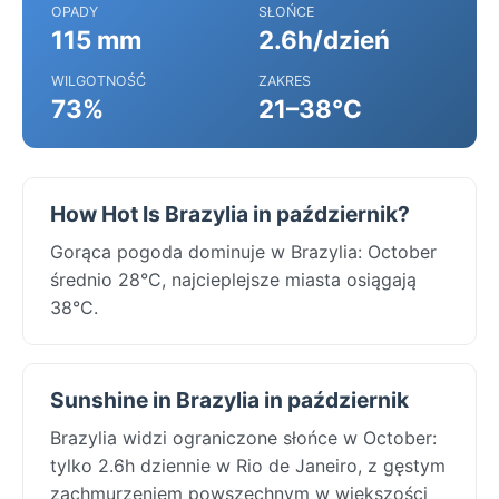
OPADY
SŁOŃCE
115 mm
2.6h/dzień
WILGOTNOŚĆ
ZAKRES
73%
21–38°C
How Hot Is Brazylia in październik?
Gorąca pogoda dominuje w Brazylia: October
średnio 28°C, najcieplejsze miasta osiągają
38°C.
Sunshine in Brazylia in październik
Brazylia widzi ograniczone słońce w October:
tylko 2.6h dziennie w Rio de Janeiro, z gęstym
zachmurzeniem powszechnym w większości