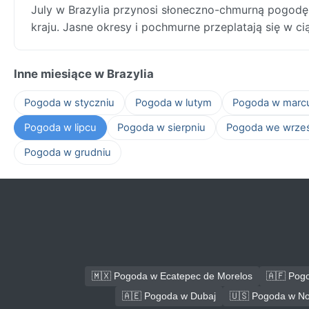
July w Brazylia przynosi słoneczno-chmurną pogodę
kraju. Jasne okresy i pochmurne przeplatają się w c
Inne miesiące w Brazylia
Pogoda w styczniu
Pogoda w lutym
Pogoda w marc
Pogoda w lipcu
Pogoda w sierpniu
Pogoda we wrze
Pogoda w grudniu
🇲🇽 Pogoda w Ecatepec de Morelos
🇦🇫 Pog
🇦🇪 Pogoda w Dubaj
🇺🇸 Pogoda w No