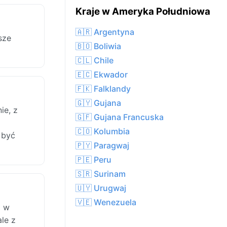
Kraje w Ameryka Południowa
🇦🇷 Argentyna
sze
🇧🇴 Boliwia
🇨🇱 Chile
🇪🇨 Ekwador
🇫🇰 Falklandy
🇬🇾 Gujana
ie, z
🇬🇫 Gujana Francuska
🇨🇴 Kolumbia
 być
🇵🇾 Paragwaj
🇵🇪 Peru
🇸🇷 Surinam
🇺🇾 Urugwaj
🇻🇪 Wenezuela
i w
le z