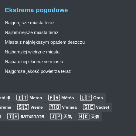
Ekstrema pogodowe
Najgorętsze miasta teraz
Najzimniejsze miasta teraz
Miasta z największym opadem deszczu
Najbardziej wietrzne miasta
Najbardziej słoneczne miasta
Najgorsza jakość powietrza teraz
🇮🇹
🇫🇷
🇱🇹
tākļi
Meteo
Météo
Oras
🇸🇮
🇷🇴
🇸🇪
Vreme
Vreme
Vremea
Vädret
🇹🇭
🇯🇵
🇭🇰
ا
สภาพอากาศ
天気
天氣