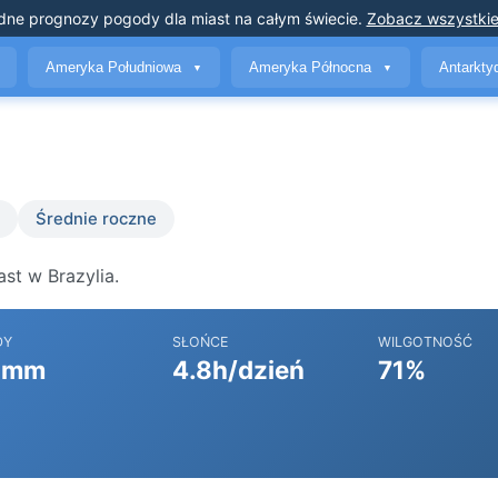
dne prognozy pogody
dla miast na całym świecie
.
Zobacz wszystkie
Ameryka Południowa
Ameryka Północna
Antarkt
▼
▼
Średnie roczne
st w Brazylia.
DY
SŁOŃCE
WILGOTNOŚĆ
 mm
4.8h/dzień
71%