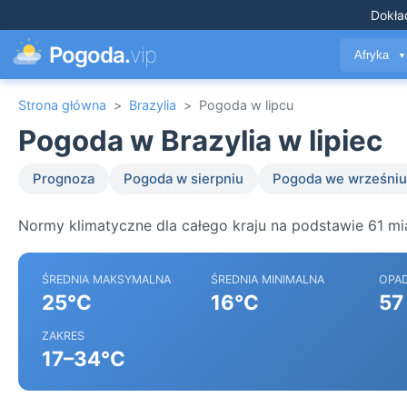
Dokła
Pogoda.
vip
Afryka
▼
Strona główna
>
Brazylia
>
Pogoda w lipcu
Pogoda w Brazylia w lipiec
Prognoza
Pogoda w sierpniu
Pogoda we wrześniu
Normy klimatyczne dla całego kraju na podstawie 61 mia
ŚREDNIA MAKSYMALNA
ŚREDNIA MINIMALNA
OPA
25°C
16°C
57
ZAKRES
17–34°C