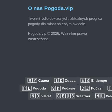
O nas Pogoda.vip
Twoje źródło dokładnych, aktualnych prognoz
pogody dla miast na całym świecie.
Pogoda.vip © 2026. Wszelkie prawa
zastrzeżone.
🇲🇾
🇮🇩
🇪🇸
Cuaca
Cuaca
El tiempo
🇵🇱
🇸🇰
🇨🇿

Pogoda
Počasie
Počasí
🇳🇴
🇬🇧🇺🇸
🇳🇱
Været
Weather
We