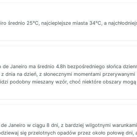
iro średnio 25°C, najcieplejsze miasta 34°C, a najchłodniej
io de Janeiro ma średnio 4.8h bezpośredniego słońca dzienn
ę z dnia na dzień, z słonecznymi momentami przerywanymi
idzi podobny mieszany wzór, choć niektóre obszary mogą
e Janeiro w ciągu 8 dni, z bardziej wilgotnymi warunkam
odziewaj się przelotnych opadów przez około połowę dni, a