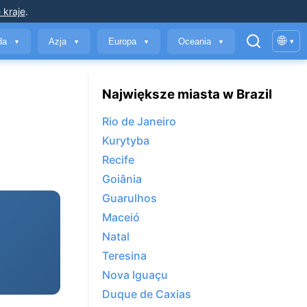
 kraje
.
🌐
yda
Azja
Europa
Oceania
▾
▼
▼
▼
▼
Największe miasta w Brazil
Rio de Janeiro
Kurytyba
Recife
Goiânia
Guarulhos
Maceió
Natal
Teresina
Nova Iguaçu
Duque de Caxias