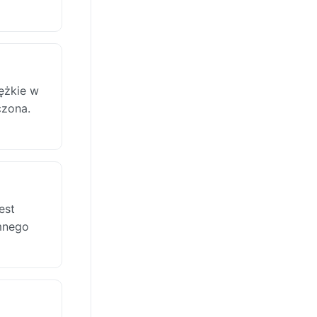
iężkie w
czona.
est
mnego