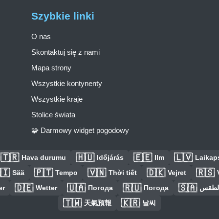
Szybkie linki
O nas
Skontaktuj się z nami
Mapa strony
Wszystkie kontynenty
Wszystkie kraje
Stolice świata
🧩 Darmowy widget pogodowy
🇹🇷
🇭🇺
🇪🇪
🇱🇻
Hava durumu
Időjárás
Ilm
Laikaps
🇮
🇵🇹
🇻🇳
🇩🇰
🇷🇸
Sää
Tempo
Thời tiết
Vejret
🇩🇪
🇺🇦
🇷🇺
🇸🇦
er
Wetter
Погода
Погода
الطق
🇹🇼
🇰🇷
天氣預報
날씨