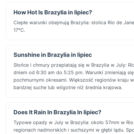
How Hot Is Brazylia in lipiec?
Ciepłe warunki obejmują Brazylia: stolica Rio de Jane
17°C.
Sunshine in Brazylia in lipiec
Słońce i chmury przeplatają się w Brazylia w July: R
dniem od 6:30 am do 5:25 pm. Warunki zmieniają si
pochmurnymi okresami. Większość regionów kraju w
bardziej suche lub wilgotne niż średnia krajowa.
Does It Rain In Brazylia In lipiec?
Typowe opady w July w Brazylia: około 57mm w Rio d
regionach nadmorskich i suchszymi w głębi lądu. Sp