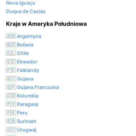
Nova Iguaçu
Duque de Caxias
Kraje w Ameryka Południowa
🇦🇷 Argentyna
🇧🇴 Boliwia
🇨🇱 Chile
🇪🇨 Ekwador
🇫🇰 Falklandy
🇬🇾 Gujana
🇬🇫 Gujana Francuska
🇨🇴 Kolumbia
🇵🇾 Paragwaj
🇵🇪 Peru
🇸🇷 Surinam
🇺🇾 Urugwaj