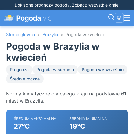
Dokładne prognozy pogody
.
Zobacz wszystkie kraje
.
☰
Pogoda.
vip
🌐
Strona główna
>
Brazylia
>
Pogoda w kwietniu
Pogoda w Brazylia w
kwiecień
Prognoza
Pogoda w sierpniu
Pogoda we wrześniu
Średnie roczne
Normy klimatyczne dla całego kraju na podstawie 61
miast w Brazylia.
ŚREDNIA MAKSYMALNA
ŚREDNIA MINIMALNA
27°C
19°C