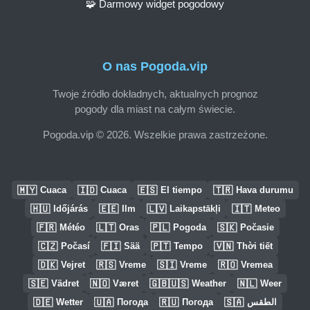
🧩 Darmowy widget pogodowy
O nas Pogoda.vip
Twoje źródło dokładnych, aktualnych prognoz
pogody dla miast na całym świecie.
Pogoda.vip © 2026. Wszelkie prawa zastrzeżone.
🇲🇾
🇮🇩
🇪🇸
🇹🇷
Cuaca
Cuaca
El tiempo
Hava durumu
🇭🇺
🇪🇪
🇱🇻
🇮🇹
Időjárás
Ilm
Laikapstākļi
Meteo
🇫🇷
🇱🇹
🇵🇱
🇸🇰
Météo
Oras
Pogoda
Počasie
🇨🇿
🇫🇮
🇵🇹
🇻🇳
Počasí
Sää
Tempo
Thời tiết
🇩🇰
🇷🇸
🇸🇮
🇷🇴
Vejret
Vreme
Vreme
Vremea
🇸🇪
🇳🇴
🇬🇧🇺🇸
🇳🇱
Vädret
Været
Weather
Weer
🇩🇪
🇺🇦
🇷🇺
🇸🇦
Wetter
Погода
Погода
الطقس