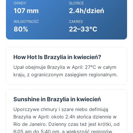
OPADY
SŁOŃCE
107 mm
2.4h/dzień
WILGOTNOŚĆ
ZAKRES
80%
22–33°C
How Hot Is Brazylia in kwiecień?
Upał obejmuje Brazylia w April: 27°C w całym
kraju, z ograniczonym zasięgiem regionalnym.
Sunshine in Brazylia in kwiecień
Uporczywe chmury i szare niebo definiują
Brazylia w April: około 2.4h słońca dziennie w
Rio de Janeiro. Dzienny czas też jest krótki, od
6:05 am do 5:40 pm, a większość regionów