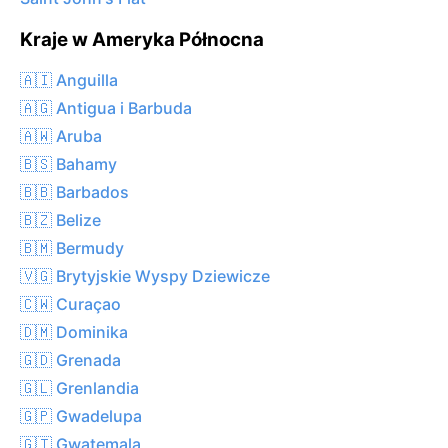
Kraje w Ameryka Północna
🇦🇮 Anguilla
🇦🇬 Antigua i Barbuda
🇦🇼 Aruba
🇧🇸 Bahamy
🇧🇧 Barbados
🇧🇿 Belize
🇧🇲 Bermudy
🇻🇬 Brytyjskie Wyspy Dziewicze
🇨🇼 Curaçao
🇩🇲 Dominika
🇬🇩 Grenada
🇬🇱 Grenlandia
🇬🇵 Gwadelupa
🇬🇹 Gwatemala