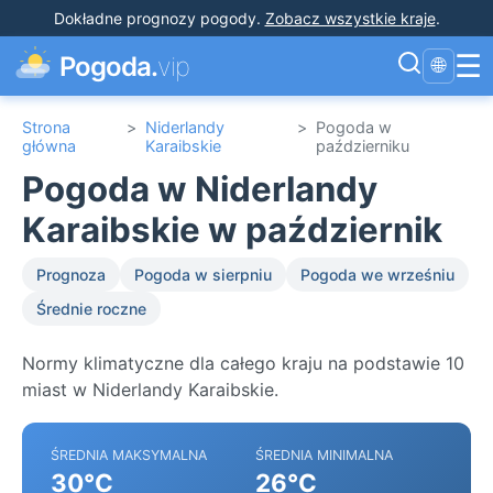
Dokładne prognozy pogody
.
Zobacz wszystkie kraje
.
☰
Pogoda.
vip
🌐
Strona
>
Niderlandy
>
Pogoda w
główna
Karaibskie
październiku
Pogoda w Niderlandy
Karaibskie w październik
Prognoza
Pogoda w sierpniu
Pogoda we wrześniu
Średnie roczne
Normy klimatyczne dla całego kraju na podstawie 10
miast w Niderlandy Karaibskie.
ŚREDNIA MAKSYMALNA
ŚREDNIA MINIMALNA
30°C
26°C