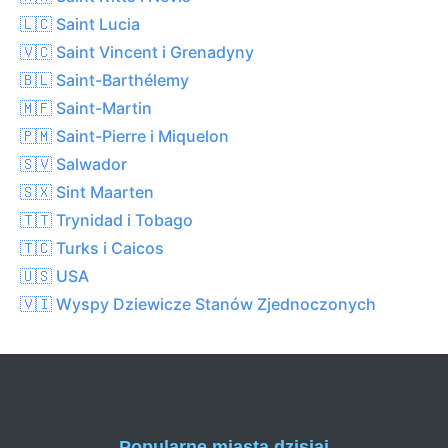
🇱🇨 Saint Lucia
🇻🇨 Saint Vincent i Grenadyny
🇧🇱 Saint-Barthélemy
🇲🇫 Saint-Martin
🇵🇲 Saint-Pierre i Miquelon
🇸🇻 Salwador
🇸🇽 Sint Maarten
🇹🇹 Trynidad i Tobago
🇹🇨 Turks i Caicos
🇺🇸 USA
🇻🇮 Wyspy Dziewicze Stanów Zjednoczonych
Popularne miasta dzisiaj