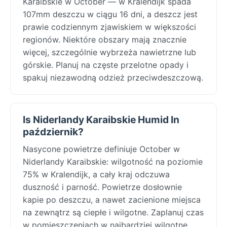
Karaibskie w October — w Kralendijk spada
107mm deszczu w ciągu 16 dni, a deszcz jest
prawie codziennym zjawiskiem w większości
regionów. Niektóre obszary mają znacznie
więcej, szczególnie wybrzeża nawietrzne lub
górskie. Planuj na częste przelotne opady i
spakuj niezawodną odzież przeciwdeszczową.
Is Niderlandy Karaibskie Humid In
październik?
Nasycone powietrze definiuje October w
Niderlandy Karaibskie: wilgotność na poziomie
75% w Kralendijk, a cały kraj odczuwa
duszność i parność. Powietrze dosłownie
kapie po deszczu, a nawet zacienione miejsca
na zewnątrz są ciepłe i wilgotne. Zaplanuj czas
w pomieszczeniach w najbardziej wilgotne