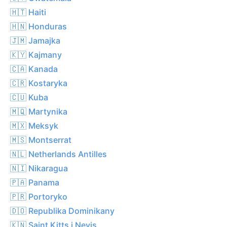
🇭🇹 Haiti
🇭🇳 Honduras
🇯🇲 Jamajka
🇰🇾 Kajmany
🇨🇦 Kanada
🇨🇷 Kostaryka
🇨🇺 Kuba
🇲🇶 Martynika
🇲🇽 Meksyk
🇲🇸 Montserrat
🇳🇱 Netherlands Antilles
🇳🇮 Nikaragua
🇵🇦 Panama
🇵🇷 Portoryko
🇩🇴 Republika Dominikany
🇰🇳 Saint Kitts i Nevis