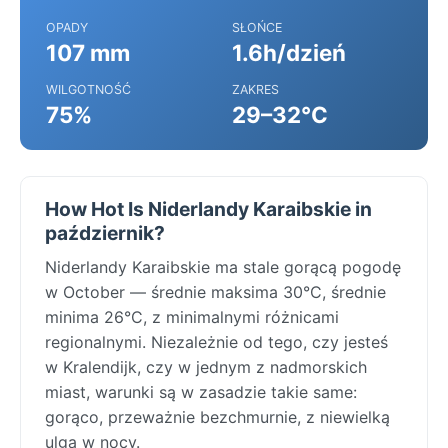
OPADY
SŁOŃCE
107 mm
1.6h/dzień
WILGOTNOŚĆ
ZAKRES
75%
29–32°C
How Hot Is Niderlandy Karaibskie in
październik?
Niderlandy Karaibskie ma stale gorącą pogodę
w October — średnie maksima 30°C, średnie
minima 26°C, z minimalnymi różnicami
regionalnymi. Niezależnie od tego, czy jesteś
w Kralendijk, czy w jednym z nadmorskich
miast, warunki są w zasadzie takie same:
gorąco, przeważnie bezchmurnie, z niewielką
ulgą w nocy.