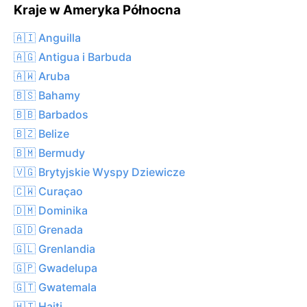
Kraje w Ameryka Północna
🇦🇮 Anguilla
🇦🇬 Antigua i Barbuda
🇦🇼 Aruba
🇧🇸 Bahamy
🇧🇧 Barbados
🇧🇿 Belize
🇧🇲 Bermudy
🇻🇬 Brytyjskie Wyspy Dziewicze
🇨🇼 Curaçao
🇩🇲 Dominika
🇬🇩 Grenada
🇬🇱 Grenlandia
🇬🇵 Gwadelupa
🇬🇹 Gwatemala
🇭🇹 Haiti