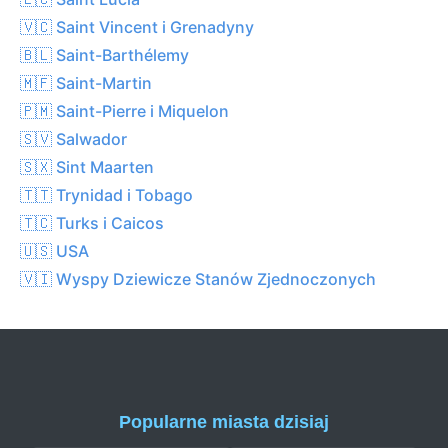
🇻🇨 Saint Vincent i Grenadyny
🇧🇱 Saint-Barthélemy
🇲🇫 Saint-Martin
🇵🇲 Saint-Pierre i Miquelon
🇸🇻 Salwador
🇸🇽 Sint Maarten
🇹🇹 Trynidad i Tobago
🇹🇨 Turks i Caicos
🇺🇸 USA
🇻🇮 Wyspy Dziewicze Stanów Zjednoczonych
Popularne miasta dzisiaj