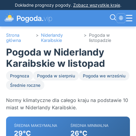
Dokładne prognozy pogody
.
Zobacz wszystkie kraje
.
☰
Pogoda.
vip
🌐
Strona
>
Niderlandy
>
Pogoda w
główna
Karaibskie
listopadzie
Pogoda w Niderlandy
Karaibskie w listopad
Prognoza
Pogoda w sierpniu
Pogoda we wrześniu
Średnie roczne
Normy klimatyczne dla całego kraju na podstawie 10
miast w Niderlandy Karaibskie.
ŚREDNIA MAKSYMALNA
ŚREDNIA MINIMALNA
29°C
26°C