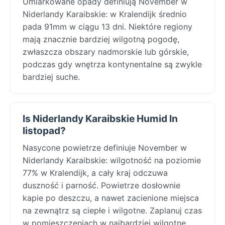
Umiarkowane opady definiują November w
Niderlandy Karaibskie: w Kralendijk średnio
pada 91mm w ciągu 13 dni. Niektóre regiony
mają znacznie bardziej wilgotną pogodę,
zwłaszcza obszary nadmorskie lub górskie,
podczas gdy wnętrza kontynentalne są zwykle
bardziej suche.
Is Niderlandy Karaibskie Humid In
listopad?
Nasycone powietrze definiuje November w
Niderlandy Karaibskie: wilgotność na poziomie
77% w Kralendijk, a cały kraj odczuwa
duszność i parność. Powietrze dosłownie
kapie po deszczu, a nawet zacienione miejsca
na zewnątrz są ciepłe i wilgotne. Zaplanuj czas
w pomieszczeniach w najbardziej wilgotne