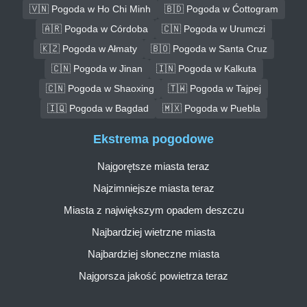
🇻🇳 Pogoda w Ho Chi Minh
🇧🇩 Pogoda w Ćottogram
🇦🇷 Pogoda w Córdoba
🇨🇳 Pogoda w Urumczi
🇰🇿 Pogoda w Ałmaty
🇧🇴 Pogoda w Santa Cruz
🇨🇳 Pogoda w Jinan
🇮🇳 Pogoda w Kalkuta
🇨🇳 Pogoda w Shaoxing
🇹🇼 Pogoda w Tajpej
🇮🇶 Pogoda w Bagdad
🇲🇽 Pogoda w Puebla
Ekstrema pogodowe
Najgorętsze miasta teraz
Najzimniejsze miasta teraz
Miasta z największym opadem deszczu
Najbardziej wietrzne miasta
Najbardziej słoneczne miasta
Najgorsza jakość powietrza teraz