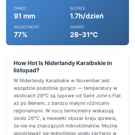
OPADY
SŁOŃCE
91 mm
1.7h/dzień
WILGOTNOŚĆ
ZAKRES
77%
28–31°C
How Hot Is Niderlandy Karaibskie in
listopad?
W Niderlandy Karaibskie w November jest
wszędzie podobnie gorąco — temperatury w
okolicach 29°C są typowe od Saint John's Flat
aż po Belnem, z bardzo małymi różnicami
regionalnymi. W nocy termometry wskazują
około 26°C, a niewielki obszar kraju sprawia,
że nie ma znaczących mikroklimatów. Można
spodziewać się jednolitego upału zarówno w