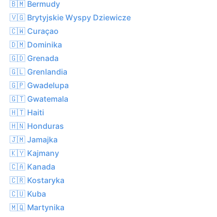
🇧🇲 Bermudy
🇻🇬 Brytyjskie Wyspy Dziewicze
🇨🇼 Curaçao
🇩🇲 Dominika
🇬🇩 Grenada
🇬🇱 Grenlandia
🇬🇵 Gwadelupa
🇬🇹 Gwatemala
🇭🇹 Haiti
🇭🇳 Honduras
🇯🇲 Jamajka
🇰🇾 Kajmany
🇨🇦 Kanada
🇨🇷 Kostaryka
🇨🇺 Kuba
🇲🇶 Martynika