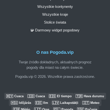
Wszystkie kontynenty
Wszystkie kraje
Stolice świata
🧩 Darmowy widget pogodowy
O nas Pogoda.vip
Twoje źródło dokładnych, aktualnych prognoz
pogody dla miast na całym świecie.
Pogoda.vip © 2026. Wszelkie prawa zastrzeżone.
🇲🇾
🇮🇩
🇪🇸
🇹🇷
Cuaca
Cuaca
El tiempo
Hava durumu
🇭🇺
🇪🇪
🇱🇻
🇮🇹
Időjárás
Ilm
Laikapstākļi
Meteo
🇫🇷
🇱🇹
🇵🇱
🇸🇰
Météo
Oras
Pogoda
Počasie