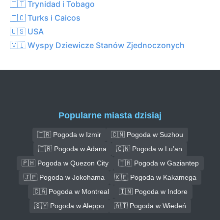
🇹🇹 Trynidad i Tobago
🇹🇨 Turks i Caicos
🇺🇸 USA
🇻🇮 Wyspy Dziewicze Stanów Zjednoczonych
Popularne miasta dzisiaj
🇹🇷 Pogoda w Izmir
🇨🇳 Pogoda w Suzhou
🇹🇷 Pogoda w Adana
🇨🇳 Pogoda w Lu’an
🇵🇭 Pogoda w Quezon City
🇹🇷 Pogoda w Gaziantep
🇯🇵 Pogoda w Jokohama
🇰🇪 Pogoda w Kakamega
🇨🇦 Pogoda w Montreal
🇮🇳 Pogoda w Indore
🇸🇾 Pogoda w Aleppo
🇦🇹 Pogoda w Wiedeń