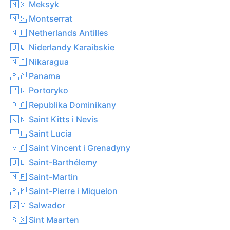
🇲🇽 Meksyk
🇲🇸 Montserrat
🇳🇱 Netherlands Antilles
🇧🇶 Niderlandy Karaibskie
🇳🇮 Nikaragua
🇵🇦 Panama
🇵🇷 Portoryko
🇩🇴 Republika Dominikany
🇰🇳 Saint Kitts i Nevis
🇱🇨 Saint Lucia
🇻🇨 Saint Vincent i Grenadyny
🇧🇱 Saint-Barthélemy
🇲🇫 Saint-Martin
🇵🇲 Saint-Pierre i Miquelon
🇸🇻 Salwador
🇸🇽 Sint Maarten