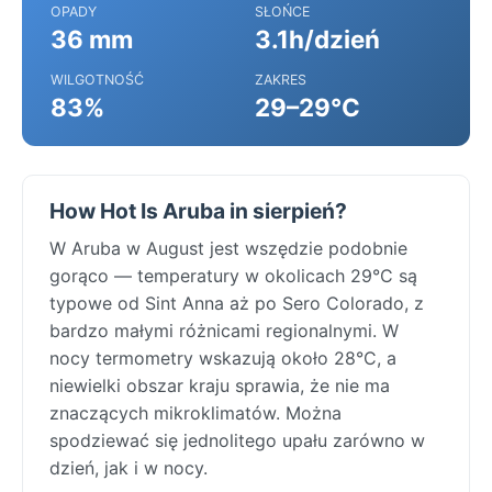
OPADY
SŁOŃCE
36 mm
3.1h/dzień
WILGOTNOŚĆ
ZAKRES
83%
29–29°C
How Hot Is Aruba in sierpień?
W Aruba w August jest wszędzie podobnie
gorąco — temperatury w okolicach 29°C są
typowe od Sint Anna aż po Sero Colorado, z
bardzo małymi różnicami regionalnymi. W
nocy termometry wskazują około 28°C, a
niewielki obszar kraju sprawia, że nie ma
znaczących mikroklimatów. Można
spodziewać się jednolitego upału zarówno w
dzień, jak i w nocy.