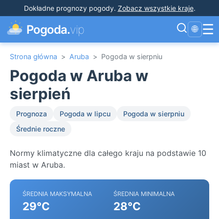
Dokładne prognozy pogody
.
Zobacz wszystkie kraje
.
☰
Pogoda.
vip
🌐
Strona główna
>
Aruba
>
Pogoda w sierpniu
Pogoda w Aruba w
sierpień
Prognoza
Pogoda w lipcu
Pogoda w sierpniu
Średnie roczne
Normy klimatyczne dla całego kraju na podstawie 10
miast w Aruba.
ŚREDNIA MAKSYMALNA
ŚREDNIA MINIMALNA
29°C
28°C