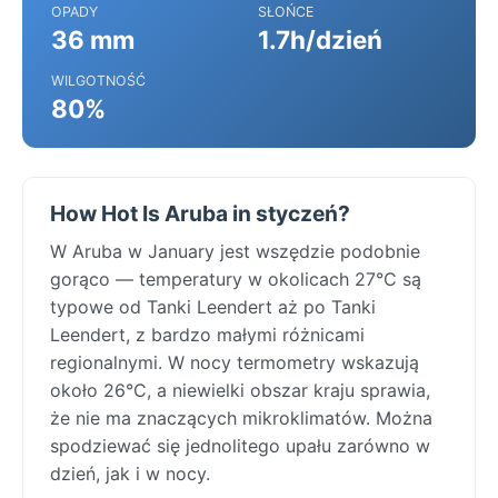
OPADY
SŁOŃCE
36 mm
1.7h/dzień
WILGOTNOŚĆ
80%
How Hot Is Aruba in styczeń?
W Aruba w January jest wszędzie podobnie
gorąco — temperatury w okolicach 27°C są
typowe od Tanki Leendert aż po Tanki
Leendert, z bardzo małymi różnicami
regionalnymi. W nocy termometry wskazują
około 26°C, a niewielki obszar kraju sprawia,
że nie ma znaczących mikroklimatów. Można
spodziewać się jednolitego upału zarówno w
dzień, jak i w nocy.