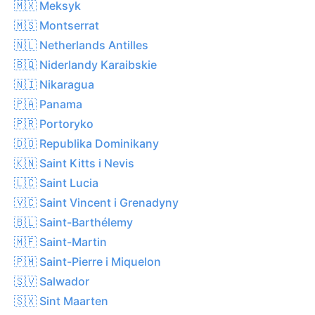
🇲🇽 Meksyk
🇲🇸 Montserrat
🇳🇱 Netherlands Antilles
🇧🇶 Niderlandy Karaibskie
🇳🇮 Nikaragua
🇵🇦 Panama
🇵🇷 Portoryko
🇩🇴 Republika Dominikany
🇰🇳 Saint Kitts i Nevis
🇱🇨 Saint Lucia
🇻🇨 Saint Vincent i Grenadyny
🇧🇱 Saint-Barthélemy
🇲🇫 Saint-Martin
🇵🇲 Saint-Pierre i Miquelon
🇸🇻 Salwador
🇸🇽 Sint Maarten