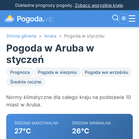
Dokładne prognozy pogody
.
Zobacz wszystkie kraje
.
☰
Pogoda.
vip
🌐
Strona główna
>
Aruba
>
Pogoda w styczniu
Pogoda w Aruba w
styczeń
Prognoza
Pogoda w sierpniu
Pogoda we wrześniu
Średnie roczne
Normy klimatyczne dla całego kraju na podstawie 10
miast w Aruba.
ŚREDNIA MAKSYMALNA
ŚREDNIA MINIMALNA
27°C
26°C