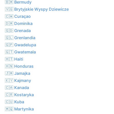
🇧🇲 Bermudy
🇻🇬 Brytyjskie Wyspy Dziewicze
🇨🇼 Curaçao
🇩🇲 Dominika
🇬🇩 Grenada
🇬🇱 Grenlandia
🇬🇵 Gwadelupa
🇬🇹 Gwatemala
🇭🇹 Haiti
🇭🇳 Honduras
🇯🇲 Jamajka
🇰🇾 Kajmany
🇨🇦 Kanada
🇨🇷 Kostaryka
🇨🇺 Kuba
🇲🇶 Martynika