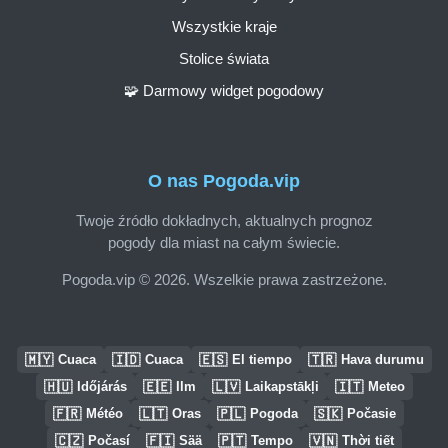
Wszystkie kraje
Stolice świata
🧩 Darmowy widget pogodowy
O nas Pogoda.vip
Twoje źródło dokładnych, aktualnych prognoz
pogody dla miast na całym świecie.
Pogoda.vip © 2026. Wszelkie prawa zastrzeżone.
🇲🇾
🇮🇩
🇪🇸
🇹🇷
Cuaca
Cuaca
El tiempo
Hava durumu
🇭🇺
🇪🇪
🇱🇻
🇮🇹
Időjárás
Ilm
Laikapstākļi
Meteo
🇫🇷
🇱🇹
🇵🇱
🇸🇰
Météo
Oras
Pogoda
Počasie
🇨🇿
🇫🇮
🇵🇹
🇻🇳
Počasí
Sää
Tempo
Thời tiết