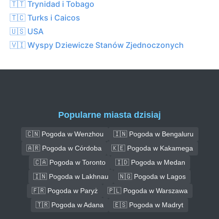
🇹🇹 Trynidad i Tobago
🇹🇨 Turks i Caicos
🇺🇸 USA
🇻🇮 Wyspy Dziewicze Stanów Zjednoczonych
Popularne miasta dzisiaj
🇨🇳 Pogoda w Wenzhou
🇮🇳 Pogoda w Bengaluru
🇦🇷 Pogoda w Córdoba
🇰🇪 Pogoda w Kakamega
🇨🇦 Pogoda w Toronto
🇮🇩 Pogoda w Medan
🇮🇳 Pogoda w Lakhnau
🇳🇬 Pogoda w Lagos
🇫🇷 Pogoda w Paryż
🇵🇱 Pogoda w Warszawa
🇹🇷 Pogoda w Adana
🇪🇸 Pogoda w Madryt