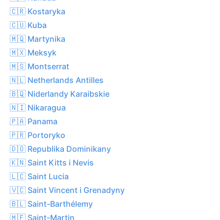
🇨🇷 Kostaryka
🇨🇺 Kuba
🇲🇶 Martynika
🇲🇽 Meksyk
🇲🇸 Montserrat
🇳🇱 Netherlands Antilles
🇧🇶 Niderlandy Karaibskie
🇳🇮 Nikaragua
🇵🇦 Panama
🇵🇷 Portoryko
🇩🇴 Republika Dominikany
🇰🇳 Saint Kitts i Nevis
🇱🇨 Saint Lucia
🇻🇨 Saint Vincent i Grenadyny
🇧🇱 Saint-Barthélemy
🇲🇫 Saint-Martin