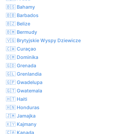
🇧🇸 Bahamy
🇧🇧 Barbados
🇧🇿 Belize
🇧🇲 Bermudy
🇻🇬 Brytyjskie Wyspy Dziewicze
🇨🇼 Curaçao
🇩🇲 Dominika
🇬🇩 Grenada
🇬🇱 Grenlandia
🇬🇵 Gwadelupa
🇬🇹 Gwatemala
🇭🇹 Haiti
🇭🇳 Honduras
🇯🇲 Jamajka
🇰🇾 Kajmany
🇨🇦 Kanada