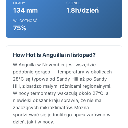
OPADY
SŁOŃCE
134 mm
1.8h/dzień
WILGOTNOŚĆ
75%
How Hot Is Anguilla in listopad?
W Anguilla w November jest wszędzie
podobnie gorąco — temperatury w okolicach
28°C są typowe od Sandy Hill aż po Sandy
Hill, z bardzo małymi różnicami regionalnymi.
W nocy termometry wskazują około 27°C, a
niewielki obszar kraju sprawia, że nie ma
znaczących mikroklimatów. Można
spodziewać się jednolitego upału zarówno w
dzień, jak i w nocy.