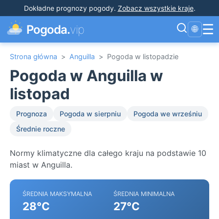
Dokładne prognozy pogody
.
Zobacz wszystkie kraje
.
☰
Pogoda.
vip
🌐
Strona główna
>
Anguilla
>
Pogoda w listopadzie
Pogoda w Anguilla w
listopad
Prognoza
Pogoda w sierpniu
Pogoda we wrześniu
Średnie roczne
Normy klimatyczne dla całego kraju na podstawie 10
miast w Anguilla.
ŚREDNIA MAKSYMALNA
ŚREDNIA MINIMALNA
28°C
27°C