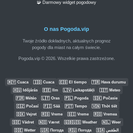
🧩 Darmowy widget pogodowy
O nas Pogoda.vip
Twoje źródło dokładnych, aktualnych prognoz
pogody dla miast na całym świecie.
Pogoda.vip © 2026. Wszelkie prawa zastrzeżone.
🇲🇾
🇮🇩
🇪🇸
🇹🇷
Cuaca
Cuaca
El tiempo
Hava durumu
🇭🇺
🇪🇪
🇱🇻
🇮🇹
Időjárás
Ilm
Laikapstākļi
Meteo
🇫🇷
🇱🇹
🇵🇱
🇸🇰
Météo
Oras
Pogoda
Počasie
🇨🇿
🇫🇮
🇵🇹
🇻🇳
Počasí
Sää
Tempo
Thời tiết
🇩🇰
🇷🇸
🇸🇮
🇷🇴
Vejret
Vreme
Vreme
Vremea
🇸🇪
🇳🇴
🇬🇧🇺🇸
🇳🇱
Vädret
Været
Weather
Weer
🇩🇪
🇺🇦
🇷🇺
🇸🇦
Wetter
Погода
Погода
الطقس