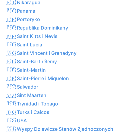
🇳🇮 Nikaragua
🇵🇦 Panama
🇵🇷 Portoryko
🇩🇴 Republika Dominikany
🇰🇳 Saint Kitts i Nevis
🇱🇨 Saint Lucia
🇻🇨 Saint Vincent i Grenadyny
🇧🇱 Saint-Barthélemy
🇲🇫 Saint-Martin
🇵🇲 Saint-Pierre i Miquelon
🇸🇻 Salwador
🇸🇽 Sint Maarten
🇹🇹 Trynidad i Tobago
🇹🇨 Turks i Caicos
🇺🇸 USA
🇻🇮 Wyspy Dziewicze Stanów Zjednoczonych