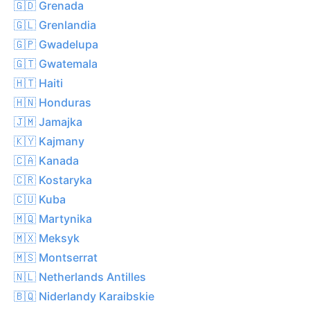
🇬🇩 Grenada
🇬🇱 Grenlandia
🇬🇵 Gwadelupa
🇬🇹 Gwatemala
🇭🇹 Haiti
🇭🇳 Honduras
🇯🇲 Jamajka
🇰🇾 Kajmany
🇨🇦 Kanada
🇨🇷 Kostaryka
🇨🇺 Kuba
🇲🇶 Martynika
🇲🇽 Meksyk
🇲🇸 Montserrat
🇳🇱 Netherlands Antilles
🇧🇶 Niderlandy Karaibskie