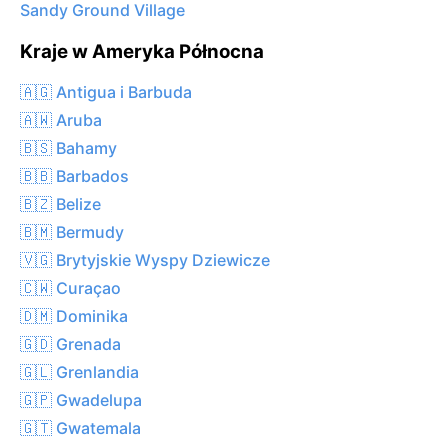
Sandy Ground Village
Kraje w Ameryka Północna
🇦🇬 Antigua i Barbuda
🇦🇼 Aruba
🇧🇸 Bahamy
🇧🇧 Barbados
🇧🇿 Belize
🇧🇲 Bermudy
🇻🇬 Brytyjskie Wyspy Dziewicze
🇨🇼 Curaçao
🇩🇲 Dominika
🇬🇩 Grenada
🇬🇱 Grenlandia
🇬🇵 Gwadelupa
🇬🇹 Gwatemala