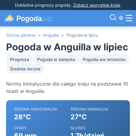
Dokładne prognozy pogody
.
Zobacz wszystkie kraje
.
☰
Pogoda.
vip
🌐
Strona główna
>
Anguilla
>
Pogoda w lipcu
Pogoda w Anguilla w lipiec
Prognoza
Pogoda w sierpniu
Pogoda we wrześniu
Średnie roczne
Normy klimatyczne dla całego kraju na podstawie 10
miast w Anguilla.
ŚREDNIA MAKSYMALNA
ŚREDNIA MINIMALNA
28°C
27°C
OPADY
SŁOŃCE
69 mm
1.7h/dzień