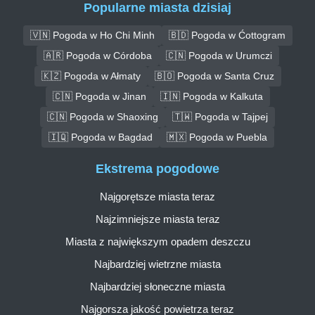
Popularne miasta dzisiaj
🇻🇳 Pogoda w Ho Chi Minh
🇧🇩 Pogoda w Ćottogram
🇦🇷 Pogoda w Córdoba
🇨🇳 Pogoda w Urumczi
🇰🇿 Pogoda w Ałmaty
🇧🇴 Pogoda w Santa Cruz
🇨🇳 Pogoda w Jinan
🇮🇳 Pogoda w Kalkuta
🇨🇳 Pogoda w Shaoxing
🇹🇼 Pogoda w Tajpej
🇮🇶 Pogoda w Bagdad
🇲🇽 Pogoda w Puebla
Ekstrema pogodowe
Najgorętsze miasta teraz
Najzimniejsze miasta teraz
Miasta z największym opadem deszczu
Najbardziej wietrzne miasta
Najbardziej słoneczne miasta
Najgorsza jakość powietrza teraz