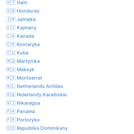
🇭🇹 Haiti
🇭🇳 Honduras
🇯🇲 Jamajka
🇰🇾 Kajmany
🇨🇦 Kanada
🇨🇷 Kostaryka
🇨🇺 Kuba
🇲🇶 Martynika
🇲🇽 Meksyk
🇲🇸 Montserrat
🇳🇱 Netherlands Antilles
🇧🇶 Niderlandy Karaibskie
🇳🇮 Nikaragua
🇵🇦 Panama
🇵🇷 Portoryko
🇩🇴 Republika Dominikany