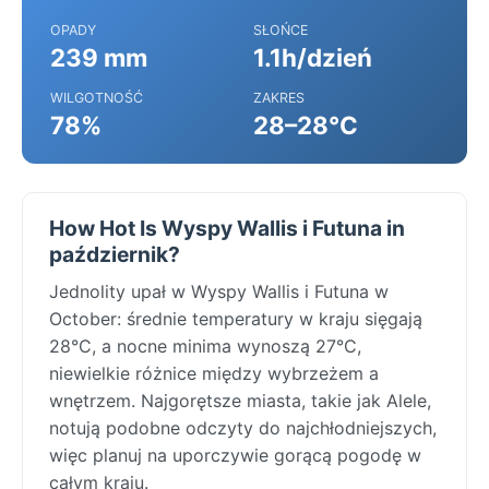
OPADY
SŁOŃCE
239 mm
1.1h/dzień
WILGOTNOŚĆ
ZAKRES
78%
28–28°C
How Hot Is Wyspy Wallis i Futuna in
październik?
Jednolity upał w Wyspy Wallis i Futuna w
October: średnie temperatury w kraju sięgają
28°C, a nocne minima wynoszą 27°C,
niewielkie różnice między wybrzeżem a
wnętrzem. Najgorętsze miasta, takie jak Alele,
notują podobne odczyty do najchłodniejszych,
więc planuj na uporczywie gorącą pogodę w
całym kraju.