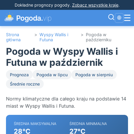
Dokładne prognozy pogody
.
Zobacz wszystkie kraje
.
☰
Pogoda.
vip
🌐
Strona
>
Wyspy Wallis i
>
Pogoda w
główna
Futuna
październiku
Pogoda w Wyspy Wallis i
Futuna w październik
Prognoza
Pogoda w lipcu
Pogoda w sierpniu
Średnie roczne
Normy klimatyczne dla całego kraju na podstawie 14
miast w Wyspy Wallis i Futuna.
ŚREDNIA MAKSYMALNA
ŚREDNIA MINIMALNA
28°C
27°C