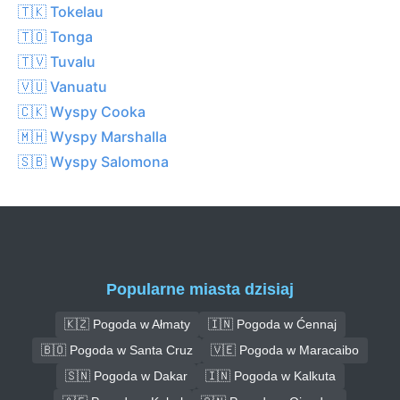
🇹🇰 Tokelau
🇹🇴 Tonga
🇹🇻 Tuvalu
🇻🇺 Vanuatu
🇨🇰 Wyspy Cooka
🇲🇭 Wyspy Marshalla
🇸🇧 Wyspy Salomona
Popularne miasta dzisiaj
🇰🇿 Pogoda w Ałmaty
🇮🇳 Pogoda w Ćennaj
🇧🇴 Pogoda w Santa Cruz
🇻🇪 Pogoda w Maracaibo
🇸🇳 Pogoda w Dakar
🇮🇳 Pogoda w Kalkuta