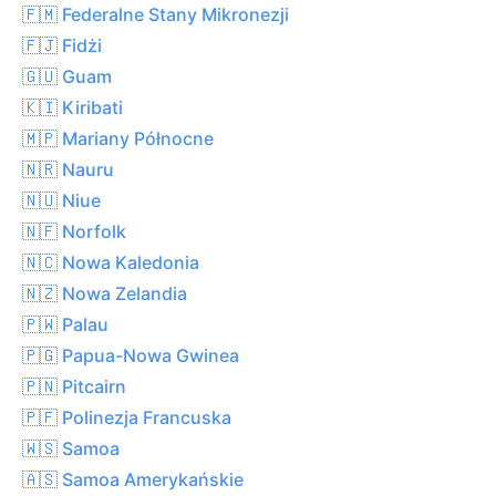
🇫🇲 Federalne Stany Mikronezji
🇫🇯 Fidżi
🇬🇺 Guam
🇰🇮 Kiribati
🇲🇵 Mariany Północne
🇳🇷 Nauru
🇳🇺 Niue
🇳🇫 Norfolk
🇳🇨 Nowa Kaledonia
🇳🇿 Nowa Zelandia
🇵🇼 Palau
🇵🇬 Papua-Nowa Gwinea
🇵🇳 Pitcairn
🇵🇫 Polinezja Francuska
🇼🇸 Samoa
🇦🇸 Samoa Amerykańskie