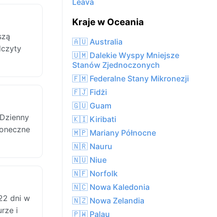
Leava
Kraje w Oceania
szą
🇦🇺 Australia
dczyty
🇺🇲 Dalekie Wyspy Mniejsze
Stanów Zjednoczonych
🇫🇲 Federalne Stany Mikronezji
🇫🇯 Fidżi
🇬🇺 Guam
 Dzienny
🇰🇮 Kiribati
łoneczne
🇲🇵 Mariany Północne
🇳🇷 Nauru
🇳🇺 Niue
🇳🇫 Norfolk
🇳🇨 Nowa Kaledonia
22 dni w
🇳🇿 Nowa Zelandia
rze i
🇵🇼 Palau