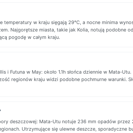
nie temperatury w kraju sięgają 29°C, a nocne minima wyno
em. Najgorętsze miasta, takie jak Kolia, notują podobne o
rącą pogodę w całym kraju.
is i Futuna w May: około 1.1h słońca dziennie w Mata-Utu.
kszość regionów kraju widzi podobne pochmurne warunki. S
?
u pory deszczowej: Mata-Utu notuje 236 mm opadów przez 
egionach. Utrzymujące się ulewne deszcze, sporadyczne bu