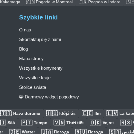
 Kakamega
🇨🇦 Pogoda w Montreal
🇮🇳 Pogoda w Indore
🇸
Szybkie linki
O nas
Skontaktuj się z nami
Blog
Mapa strony
Wszystkie kontynenty
Wszystkie kraje
Stolice świata
🧩 Darmowy widget pogodowy
🇹🇷
🇭🇺
🇪🇪
🇱🇻
Hava durumu
Időjárás
Ilm
Laikaps
🇮
🇵🇹
🇻🇳
🇩🇰
🇷🇸
Sää
Tempo
Thời tiết
Vejret
🇩🇪
🇺🇦
🇷🇺
🇸🇦
er
Wetter
Погода
Погода
الطق