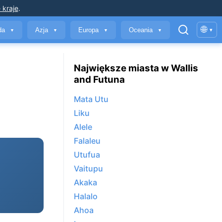
 kraje
.
🌐
yda
Azja
Europa
Oceania
▾
▼
▼
▼
▼
Największe miasta w Wallis
and Futuna
Mata Utu
Liku
Alele
Falaleu
Utufua
Vaitupu
Akaka
Halalo
Ahoa