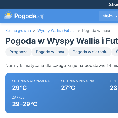
Dokła
Pogoda.
vip
Afryka
▼
Strona główna
>
Wyspy Wallis i Futuna
>
Pogoda w maju
Pogoda w Wyspy Wallis i Fu
Prognoza
Pogoda w lipcu
Pogoda w sierpniu
Ś
Normy klimatyczne dla całego kraju na podstawie 14 mia
ŚREDNIA MAKSYMALNA
ŚREDNIA MINIMALNA
OPA
29°C
27°C
23
ZAKRES
29–29°C