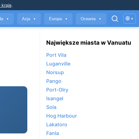
 kraje
.
🌐
yda
Azja
Europa
Oceania
▾
▼
▼
▼
▼
Największe miasta w Vanuatu
Port Vila
Luganville
Norsup
Pango
Port-Olry
Isangel
Sola
Hog Harbour
Lakatoro
Fanla