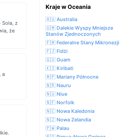
Kraje w Oceania
🇦🇺 Australia
 Sola, z
🇺🇲 Dalekie Wyspy Mniejsze
wia, że
Stanów Zjednoczonych
🇫🇲 Federalne Stany Mikronezji
🇫🇯 Fidżi
🇬🇺 Guam
🇰🇮 Kiribati
, a
🇲🇵 Mariany Północne
🇳🇷 Nauru
🇳🇺 Niue
🇳🇫 Norfolk
🇳🇨 Nowa Kaledonia
🇳🇿 Nowa Zelandia
🇵🇼 Palau
kie.
🇵🇬 Papua-Nowa Gwinea