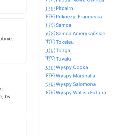
🇵🇳 Pitcairn
🇵🇫 Polinezja Francuska
🇼🇸 Samoa
🇦🇸 Samoa Amerykańskie
obnie.
🇹🇰 Tokelau
🇹🇴 Tonga
🇹🇻 Tuvalu
🇨🇰 Wyspy Cooka
🇲🇭 Wyspy Marshalla
🇸🇧 Wyspy Salomona
ki
🇼🇫 Wyspy Wallis i Futuna
e, by