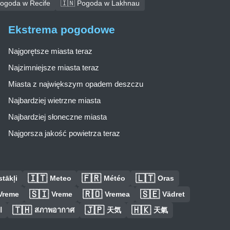
Pogoda w Recife
🇮🇳 Pogoda w Lakhnau
Ekstrema pogodowe
Najgorętsze miasta teraz
Najzimniejsze miasta teraz
Miasta z największym opadem deszczu
Najbardziej wietrzne miasta
Najbardziej słoneczne miasta
Najgorsza jakość powietrza teraz
🇮🇹
🇫🇷
🇱🇹
tākļi
Meteo
Météo
Oras
🇸🇮
🇷🇴
🇸🇪
Vreme
Vreme
Vremea
Vädret
🇹🇭
🇯🇵
🇭🇰
س
สภาพอากาศ
天気
天氣