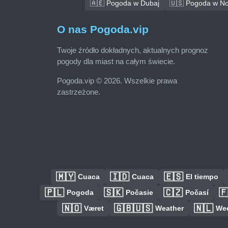
🇦🇪 Pogoda w Dubaj
🇺🇸 Pogoda w No
O nas Pogoda.vip
Twoje źródło dokładnych, aktualnych prognoz
pogody dla miast na całym świecie.
Pogoda.vip © 2026. Wszelkie prawa
zastrzeżone.
🇲🇾
🇮🇩
🇪🇸
Cuaca
Cuaca
El tiempo
🇵🇱
🇸🇰
🇨🇿

Pogoda
Počasie
Počasí
🇳🇴
🇬🇧🇺🇸
🇳🇱
Været
Weather
We