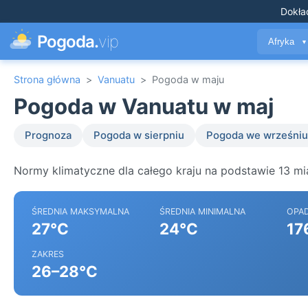
Dokła
Pogoda.
vip
Afryka
▼
Strona główna
>
Vanuatu
>
Pogoda w maju
Pogoda w Vanuatu w maj
Prognoza
Pogoda w sierpniu
Pogoda we wrześniu
Normy klimatyczne dla całego kraju na podstawie 13 mi
ŚREDNIA MAKSYMALNA
ŚREDNIA MINIMALNA
OPA
27°C
24°C
17
ZAKRES
26–28°C