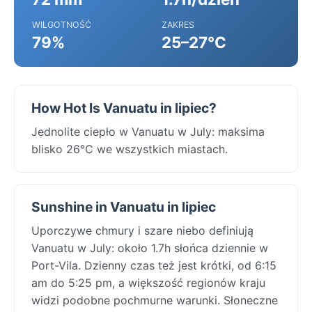
WILGOTNOŚĆ
ZAKRES
79%
25–27°C
How Hot Is Vanuatu in lipiec?
Jednolite ciepło w Vanuatu w July: maksima
blisko 26°C we wszystkich miastach.
Sunshine in Vanuatu in lipiec
Uporczywe chmury i szare niebo definiują
Vanuatu w July: około 1.7h słońca dziennie w
Port-Vila. Dzienny czas też jest krótki, od 6:15
am do 5:25 pm, a większość regionów kraju
widzi podobne pochmurne warunki. Słoneczne