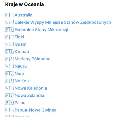
Kraje w Oceania
🇦🇺 Australia
🇺🇲 Dalekie Wyspy Mniejsze Stanów Zjednoczonych
🇫🇲 Federalne Stany Mikronezji
🇫🇯 Fidżi
🇬🇺 Guam
🇰🇮 Kiribati
🇲🇵 Mariany Północne
🇳🇷 Nauru
🇳🇺 Niue
🇳🇫 Norfolk
🇳🇨 Nowa Kaledonia
🇳🇿 Nowa Zelandia
🇵🇼 Palau
🇵🇬 Papua-Nowa Gwinea