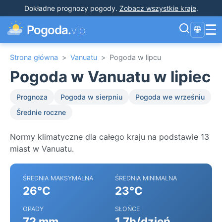
Dokładne prognozy pogody
.
Zobacz wszystkie kraje
.
☰
Pogoda.
vip
🌐
Strona główna
>
Vanuatu
>
Pogoda w lipcu
Pogoda w Vanuatu w lipiec
Prognoza
Pogoda w sierpniu
Pogoda we wrześniu
Średnie roczne
Normy klimatyczne dla całego kraju na podstawie 13
miast w Vanuatu.
ŚREDNIA MAKSYMALNA
ŚREDNIA MINIMALNA
26°C
23°C
OPADY
SŁOŃCE
72 mm
1.7h/dzień