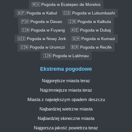
🇲🇽 Pogoda w Ecatepec de Morelos
🇦🇫 Pogoda w Kabul
🇨🇩 Pogoda w Lubumbashi
🇵🇭 Pogoda w Davao
🇮🇳 Pogoda w Kalkuta
🇨🇳 Pogoda w Fuyang
🇦🇪 Pogoda w Dubaj
🇺🇸 Pogoda w Nowy Jork
🇬🇭 Pogoda w Kumasi
🇨🇳 Pogoda w Urumczi
🇧🇷 Pogoda w Recife
🇮🇳 Pogoda w Lakhnau
Ekstrema pogodowe
Najgorętsze miasta teraz
Najzimniejsze miasta teraz
Miasta z największym opadem deszczu
Najbardziej wietrzne miasta
Najbardziej słoneczne miasta
Najgorsza jakość powietrza teraz