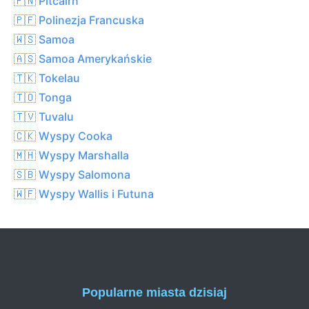
🇵🇳 Pitcairn
🇵🇫 Polinezja Francuska
🇼🇸 Samoa
🇦🇸 Samoa Amerykańskie
🇹🇰 Tokelau
🇹🇴 Tonga
🇹🇻 Tuvalu
🇨🇰 Wyspy Cooka
🇲🇭 Wyspy Marshalla
🇸🇧 Wyspy Salomona
🇼🇫 Wyspy Wallis i Futuna
Popularne miasta dzisiaj