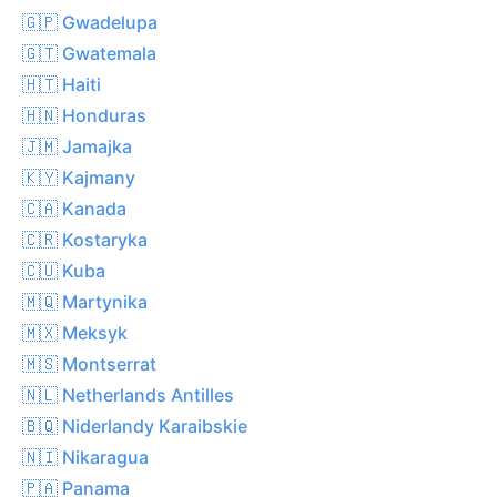
🇬🇵 Gwadelupa
🇬🇹 Gwatemala
🇭🇹 Haiti
🇭🇳 Honduras
🇯🇲 Jamajka
🇰🇾 Kajmany
🇨🇦 Kanada
🇨🇷 Kostaryka
🇨🇺 Kuba
🇲🇶 Martynika
🇲🇽 Meksyk
🇲🇸 Montserrat
🇳🇱 Netherlands Antilles
🇧🇶 Niderlandy Karaibskie
🇳🇮 Nikaragua
🇵🇦 Panama