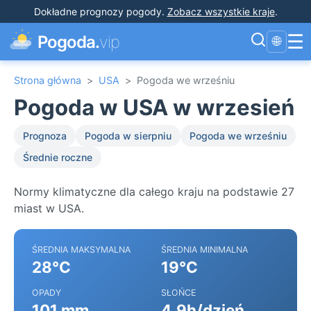
Dokładne prognozy pogody
.
Zobacz wszystkie kraje
.
☰
Pogoda.
vip
🌐
Strona główna
>
USA
>
Pogoda we wrześniu
Pogoda w USA w wrzesień
Prognoza
Pogoda w sierpniu
Pogoda we wrześniu
Średnie roczne
Normy klimatyczne dla całego kraju na podstawie 27
miast w USA.
ŚREDNIA MAKSYMALNA
ŚREDNIA MINIMALNA
28°C
19°C
OPADY
SŁOŃCE
101 mm
4.9h/dzień