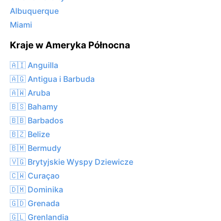
Albuquerque
Miami
Kraje w Ameryka Północna
🇦🇮 Anguilla
🇦🇬 Antigua i Barbuda
🇦🇼 Aruba
🇧🇸 Bahamy
🇧🇧 Barbados
🇧🇿 Belize
🇧🇲 Bermudy
🇻🇬 Brytyjskie Wyspy Dziewicze
🇨🇼 Curaçao
🇩🇲 Dominika
🇬🇩 Grenada
🇬🇱 Grenlandia