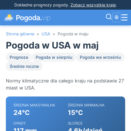
Dokładne prognozy pogody
.
Zobacz wszystkie kraje
.
☰
Pogoda.
vip
🌐
Strona główna
>
USA
>
Pogoda w maju
Pogoda w USA w maj
Prognoza
Pogoda w sierpniu
Pogoda we wrześniu
Średnie roczne
Normy klimatyczne dla całego kraju na podstawie 27
miast w USA.
ŚREDNIA MAKSYMALNA
ŚREDNIA MINIMALNA
24°C
15°C
OPADY
SŁOŃCE
117 mm
4.6h/dzień