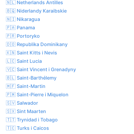
🇳🇱 Netherlands Antilles
🇧🇶 Niderlandy Karaibskie
🇳🇮 Nikaragua
🇵🇦 Panama
🇵🇷 Portoryko
🇩🇴 Republika Dominikany
🇰🇳 Saint Kitts i Nevis
🇱🇨 Saint Lucia
🇻🇨 Saint Vincent i Grenadyny
🇧🇱 Saint-Barthélemy
🇲🇫 Saint-Martin
🇵🇲 Saint-Pierre i Miquelon
🇸🇻 Salwador
🇸🇽 Sint Maarten
🇹🇹 Trynidad i Tobago
🇹🇨 Turks i Caicos