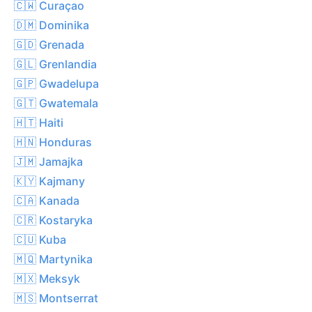
🇨🇼 Curaçao
🇩🇲 Dominika
🇬🇩 Grenada
🇬🇱 Grenlandia
🇬🇵 Gwadelupa
🇬🇹 Gwatemala
🇭🇹 Haiti
🇭🇳 Honduras
🇯🇲 Jamajka
🇰🇾 Kajmany
🇨🇦 Kanada
🇨🇷 Kostaryka
🇨🇺 Kuba
🇲🇶 Martynika
🇲🇽 Meksyk
🇲🇸 Montserrat