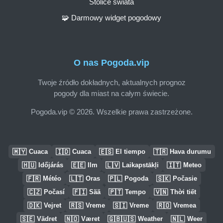
Stolice świata
🧩 Darmowy widget pogodowy
O nas Pogoda.vip
Twoje źródło dokładnych, aktualnych prognoz
pogody dla miast na całym świecie.
Pogoda.vip © 2026. Wszelkie prawa zastrzeżone.
🇲🇾
🇮🇩
🇪🇸
🇹🇷
Cuaca
Cuaca
El tiempo
Hava durumu
🇭🇺
🇪🇪
🇱🇻
🇮🇹
Időjárás
Ilm
Laikapstākļi
Meteo
🇫🇷
🇱🇹
🇵🇱
🇸🇰
Météo
Oras
Pogoda
Počasie
🇨🇿
🇫🇮
🇵🇹
🇻🇳
Počasí
Sää
Tempo
Thời tiết
🇩🇰
🇷🇸
🇸🇮
🇷🇴
Vejret
Vreme
Vreme
Vremea
🇸🇪
🇳🇴
🇬🇧🇺🇸
🇳🇱
Vädret
Været
Weather
Weer