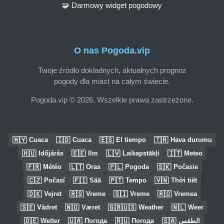
🧩 Darmowy widget pogodowy
O nas Pogoda.vip
Twoje źródło dokładnych, aktualnych prognoz
pogody dla miast na całym świecie.
Pogoda.vip © 2026. Wszelkie prawa zastrzeżone.
🇲🇾
🇮🇩
🇪🇸
🇹🇷
Cuaca
Cuaca
El tiempo
Hava durumu
🇭🇺
🇪🇪
🇱🇻
🇮🇹
Időjárás
Ilm
Laikapstākļi
Meteo
🇫🇷
🇱🇹
🇵🇱
🇸🇰
Météo
Oras
Pogoda
Počasie
🇨🇿
🇫🇮
🇵🇹
🇻🇳
Počasí
Sää
Tempo
Thời tiết
🇩🇰
🇷🇸
🇸🇮
🇷🇴
Vejret
Vreme
Vreme
Vremea
🇸🇪
🇳🇴
🇬🇧🇺🇸
🇳🇱
Vädret
Været
Weather
Weer
🇩🇪
🇺🇦
🇷🇺
🇸🇦
Wetter
Погода
Погода
الطقس