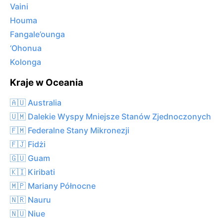
Vaini
Houma
Fangale’ounga
‘Ohonua
Kolonga
Kraje w Oceania
🇦🇺 Australia
🇺🇲 Dalekie Wyspy Mniejsze Stanów Zjednoczonych
🇫🇲 Federalne Stany Mikronezji
🇫🇯 Fidżi
🇬🇺 Guam
🇰🇮 Kiribati
🇲🇵 Mariany Północne
🇳🇷 Nauru
🇳🇺 Niue