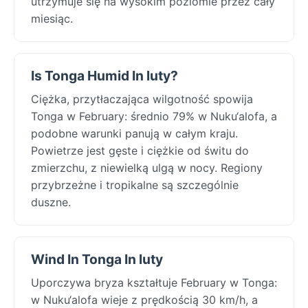
utrzymuje się na wysokim poziomie przez cały
miesiąc.
Is Tonga Humid In luty?
Ciężka, przytłaczająca wilgotność spowija
Tonga w February: średnio 79% w Nuku‘alofa, a
podobne warunki panują w całym kraju.
Powietrze jest gęste i ciężkie od świtu do
zmierzchu, z niewielką ulgą w nocy. Regiony
przybrzeżne i tropikalne są szczególnie
duszne.
Wind In Tonga In luty
Uporczywa bryza kształtuje February w Tonga:
w Nuku‘alofa wieje z prędkością 30 km/h, a