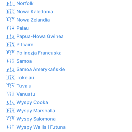
🇳🇫 Norfolk
🇳🇨 Nowa Kaledonia
🇳🇿 Nowa Zelandia
🇵🇼 Palau
🇵🇬 Papua-Nowa Gwinea
🇵🇳 Pitcairn
🇵🇫 Polinezja Francuska
🇼🇸 Samoa
🇦🇸 Samoa Amerykańskie
🇹🇰 Tokelau
🇹🇻 Tuvalu
🇻🇺 Vanuatu
🇨🇰 Wyspy Cooka
🇲🇭 Wyspy Marshalla
🇸🇧 Wyspy Salomona
🇼🇫 Wyspy Wallis i Futuna