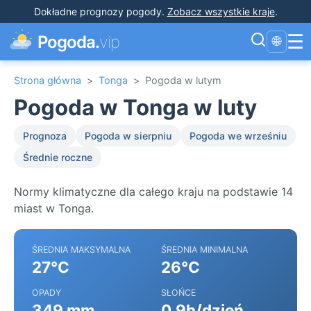
Dokładne prognozy pogody
.
Zobacz wszystkie kraje
.
☰
Pogoda.
vip
🌐
Strona główna
>
Tonga
>
Pogoda w lutym
Pogoda w Tonga w luty
Prognoza
Pogoda w sierpniu
Pogoda we wrześniu
Średnie roczne
Normy klimatyczne dla całego kraju na podstawie 14
miast w Tonga.
ŚREDNIA MAKSYMALNA
ŚREDNIA MINIMALNA
27°C
26°C
OPADY
SŁOŃCE
349 mm
0.9h/dzień