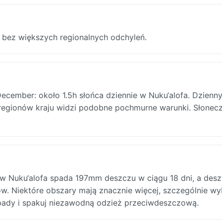
 bez większych regionalnych odchyleń.
ecember: około 1.5h słońca dziennie w Nuku‘alofa. Dzienn
ć regionów kraju widzi podobne pochmurne warunki. Słonec
 Nuku‘alofa spada 197mm deszczu w ciągu 18 dni, a deszc
w. Niektóre obszary mają znacznie więcej, szczególnie w
 opady i spakuj niezawodną odzież przeciwdeszczową.