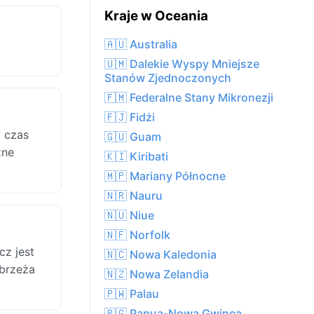
Kraje w Oceania
🇦🇺 Australia
🇺🇲 Dalekie Wyspy Mniejsze
Stanów Zjednoczonych
🇫🇲 Federalne Stany Mikronezji
🇫🇯 Fidżi
y czas
🇬🇺 Guam
zne
🇰🇮 Kiribati
🇲🇵 Mariany Północne
🇳🇷 Nauru
🇳🇺 Niue
🇳🇫 Norfolk
z jest
🇳🇨 Nowa Kaledonia
ybrzeża
🇳🇿 Nowa Zelandia
🇵🇼 Palau
🇵🇬 Papua-Nowa Gwinea