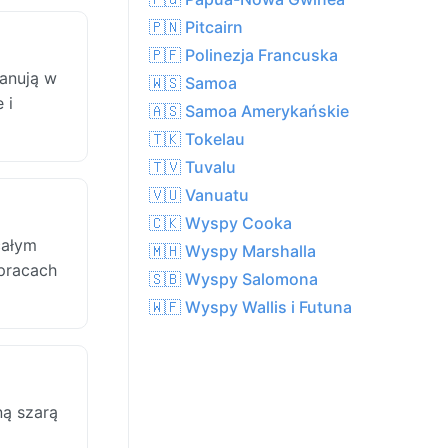
🇵🇳 Pitcairn
🇵🇫 Polinezja Francuska
panują w
🇼🇸 Samoa
 i
🇦🇸 Samoa Amerykańskie
🇹🇰 Tokelau
🇹🇻 Tuvalu
🇻🇺 Vanuatu
🇨🇰 Wyspy Cooka
całym
🇲🇭 Wyspy Marshalla
 pracach
🇸🇧 Wyspy Salomona
🇼🇫 Wyspy Wallis i Futuna
ną szarą