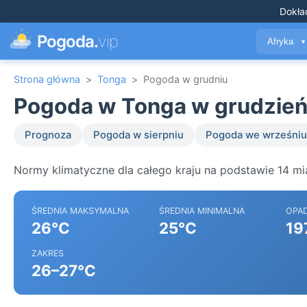
Dokła
Pogoda.
vip
Afryka
▼
Strona główna
>
Tonga
>
Pogoda w grudniu
Pogoda w Tonga w grudzie
Prognoza
Pogoda w sierpniu
Pogoda we wrześniu
Normy klimatyczne dla całego kraju na podstawie 14 mi
ŚREDNIA MAKSYMALNA
ŚREDNIA MINIMALNA
OPA
26°C
25°C
19
ZAKRES
26–27°C