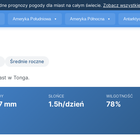
dne prognozy pogody
dla miast na całym świecie
.
Zobacz wszystkie
Ameryka Południowa
Ameryka Północna
Antarkt
▼
▼
ń
Średnie roczne
ast w Tonga.
DY
SŁOŃCE
WILGOTNOŚĆ
7 mm
1.5h/dzień
78%