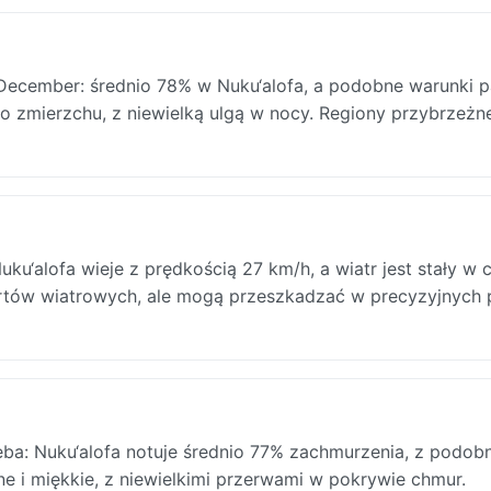
 December: średnio 78% w Nuku‘alofa, a podobne warunki 
 do zmierzchu, z niewielką ulgą w nocy. Regiony przybrzeżne
u‘alofa wieje z prędkością 27 km/h, a wiatr jest stały w 
portów wiatrowych, ale mogą przeszkadzać w precyzyjnych
a: Nuku‘alofa notuje średnio 77% zachmurzenia, z podob
ne i miękkie, z niewielkimi przerwami w pokrywie chmur.