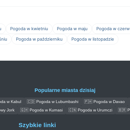
u
Pogoda w kwietniu
Pogoda w maju
Pogoda w czerw
śniu
Pogoda w październiku
Pogoda w listopadzie
Popularne miasta dzisiaj
oda w Kabul
🇨🇩 Pogoda w Lubumbashi
🇵🇭 Pogoda w Davao
wy Jork
🇬🇭 Pogoda w Kumasi
🇨🇳 Pogoda w Urumczi
🇧🇷 
Szybkie linki