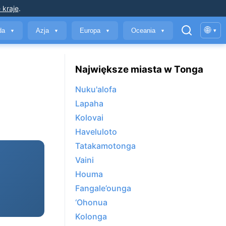
 kraje
.
🌐
yda
Azja
Europa
Oceania
▾
▼
▼
▼
▼
Największe miasta w Tonga
Nuku'alofa
Lapaha
Kolovai
Haveluloto
Tatakamotonga
Vaini
Houma
Fangale’ounga
‘Ohonua
Kolonga