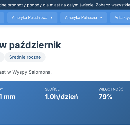
dne prognozy pogody
dla miast na całym świecie
.
Zobacz wszystkie
Ameryka Południowa
Ameryka Północna
Antarkt
▼
▼
w październik
Średnie roczne
iast w Wyspy Salomona.
DY
SŁOŃCE
WILGOTNOŚĆ
1 mm
1.0h/dzień
79%