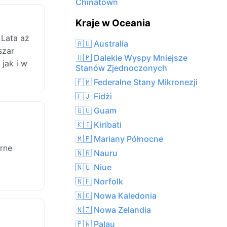
Chinatown
Kraje w Oceania
Lata aż
🇦🇺 Australia
szar
🇺🇲 Dalekie Wyspy Mniejsze
jak i w
Stanów Zjednoczonych
🇫🇲 Federalne Stany Mikronezji
🇫🇯 Fidżi
🇬🇺 Guam
🇰🇮 Kiribati
🇲🇵 Mariany Północne
rne
🇳🇷 Nauru
🇳🇺 Niue
🇳🇫 Norfolk
🇳🇨 Nowa Kaledonia
🇳🇿 Nowa Zelandia
🇵🇼 Palau