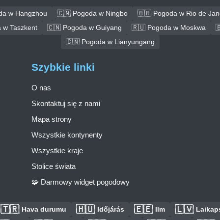
da w Hangzhou
🇨🇳 Pogoda w Ningbo
🇧🇷 Pogoda w Rio de Jan
 w Taszkent
🇨🇳 Pogoda w Guiyang
🇷🇺 Pogoda w Moskwa

🇨🇳 Pogoda w Lianyungang
Szybkie linki
O nas
Skontaktuj się z nami
Mapa strony
Wszystkie kontynenty
Wszystkie kraje
Stolice świata
🧩 Darmowy widget pogodowy
🇹🇷
🇭🇺
🇪🇪
🇱🇻
Hava durumu
Időjárás
Ilm
Laikaps