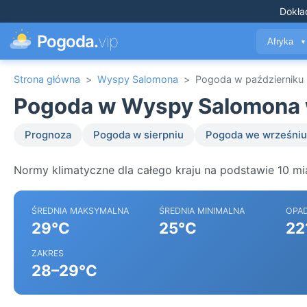
Dokła
Pogoda.
vip
Afryka
▼
Strona główna
>
Wyspy Salomona
>
Pogoda w październiku
Pogoda w Wyspy Salomona 
Prognoza
Pogoda w sierpniu
Pogoda we wrześniu
Normy klimatyczne dla całego kraju na podstawie 10 m
ŚREDNIA MAKSYMALNA
ŚREDNIA MINIMALNA
OPA
29°C
25°C
22
ZAKRES
28–29°C