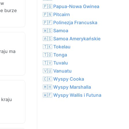
 w
🇵🇬 Papua-Nowa Gwinea
ne burze
🇵🇳 Pitcairn
🇵🇫 Polinezja Francuska
🇼🇸 Samoa
🇦🇸 Samoa Amerykańskie
🇹🇰 Tokelau
raju ma
🇹🇴 Tonga
🇹🇻 Tuvalu
🇻🇺 Vanuatu
🇨🇰 Wyspy Cooka
🇲🇭 Wyspy Marshalla
🇼🇫 Wyspy Wallis i Futuna
 kraju