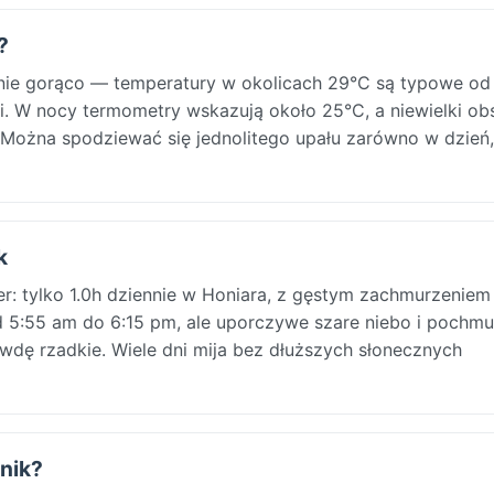
?
ie gorąco — temperatury w okolicach 29°C są typowe od 
i. W nocy termometry wskazują około 25°C, a niewielki ob
 Można spodziewać się jednolitego upału zarówno w dzień, 
k
: tylko 1.0h dziennie w Honiara, z gęstym zachmurzeniem
 5:55 am do 6:15 pm, ale uporczywe szare niebo i pochmu
awdę rzadkie. Wiele dni mija bez dłuższych słonecznych
rnik?