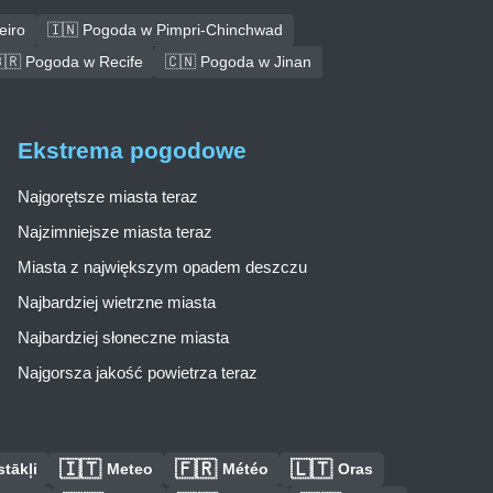
eiro
🇮🇳 Pogoda w Pimpri-Chinchwad
🇷 Pogoda w Recife
🇨🇳 Pogoda w Jinan
Ekstrema pogodowe
Najgorętsze miasta teraz
Najzimniejsze miasta teraz
Miasta z największym opadem deszczu
Najbardziej wietrzne miasta
Najbardziej słoneczne miasta
Najgorsza jakość powietrza teraz
🇮🇹
🇫🇷
🇱🇹
tākļi
Meteo
Météo
Oras