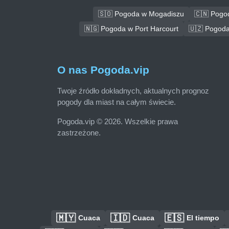
🇸🇴 Pogoda w Mogadiszu
🇨🇳 Pogo
🇳🇬 Pogoda w Port Harcourt
🇺🇿 Pogoda
O nas Pogoda.vip
Twoje źródło dokładnych, aktualnych prognoz
pogody dla miast na całym świecie.
Pogoda.vip © 2026. Wszelkie prawa
zastrzeżone.
🇲🇾
🇮🇩
🇪🇸
Cuaca
Cuaca
El tiempo