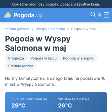
Dokładne prognozy pogody
.
Zobacz wszystkie kraje
.
☰
Pogoda.
vip
🌐
Strona główna
>
Wyspy Salomona
>
Pogoda w maju
Pogoda w Wyspy
Salomona w maj
Prognoza
Pogoda w lipcu
Pogoda w sierpniu
Średnie roczne
Normy klimatyczne dla całego kraju na podstawie 10
miast w Wyspy Salomona.
ŚREDNIA MAKSYMALNA
ŚREDNIA MINIMALNA
29°C
26°C