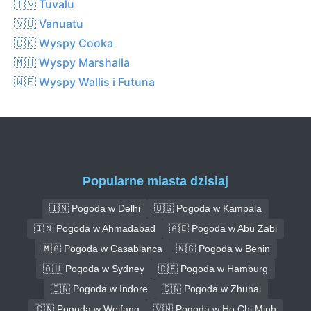
🇹🇻 Tuvalu
🇻🇺 Vanuatu
🇨🇰 Wyspy Cooka
🇲🇭 Wyspy Marshalla
🇼🇫 Wyspy Wallis i Futuna
Popularne miasta dzisiaj
🇮🇳 Pogoda w Delhi
🇺🇬 Pogoda w Kampala
🇮🇳 Pogoda w Ahmadabad
🇦🇪 Pogoda w Abu Zabi
🇲🇦 Pogoda w Casablanca
🇳🇬 Pogoda w Benin
🇦🇺 Pogoda w Sydney
🇩🇪 Pogoda w Hamburg
🇮🇳 Pogoda w Indore
🇨🇳 Pogoda w Zhuhai
🇨🇳 Pogoda w Weifang
🇻🇳 Pogoda w Ho Chi Minh