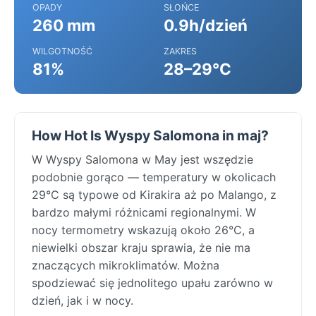
OPADY
SŁOŃCE
260 mm
0.9h/dzień
WILGOTNOŚĆ
ZAKRES
81%
28–29°C
How Hot Is Wyspy Salomona in maj?
W Wyspy Salomona w May jest wszędzie
podobnie gorąco — temperatury w okolicach
29°C są typowe od Kirakira aż po Malango, z
bardzo małymi różnicami regionalnymi. W
nocy termometry wskazują około 26°C, a
niewielki obszar kraju sprawia, że nie ma
znaczących mikroklimatów. Można
spodziewać się jednolitego upału zarówno w
dzień, jak i w nocy.