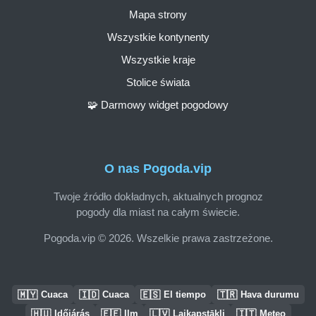
Mapa strony
Wszystkie kontynenty
Wszystkie kraje
Stolice świata
🧩 Darmowy widget pogodowy
O nas Pogoda.vip
Twoje źródło dokładnych, aktualnych prognoz
pogody dla miast na całym świecie.
Pogoda.vip © 2026. Wszelkie prawa zastrzeżone.
🇲🇾
🇮🇩
🇪🇸
🇹🇷
Cuaca
Cuaca
El tiempo
Hava durumu
🇭🇺
🇪🇪
🇱🇻
🇮🇹
Időjárás
Ilm
Laikapstākļi
Meteo