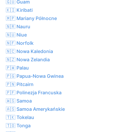
🇬🇺 Guam
🇰🇮 Kiribati
🇲🇵 Mariany Północne
🇳🇷 Nauru
🇳🇺 Niue
🇳🇫 Norfolk
🇳🇨 Nowa Kaledonia
🇳🇿 Nowa Zelandia
🇵🇼 Palau
🇵🇬 Papua-Nowa Gwinea
🇵🇳 Pitcairn
🇵🇫 Polinezja Francuska
🇼🇸 Samoa
🇦🇸 Samoa Amerykańskie
🇹🇰 Tokelau
🇹🇴 Tonga