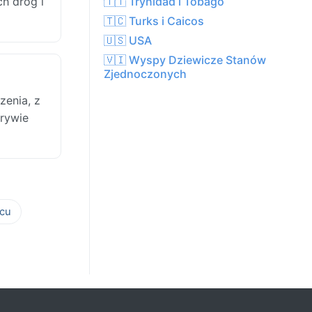
h dróg i
🇹🇹 Trynidad i Tobago
🇹🇨 Turks i Caicos
🇺🇸 USA
🇻🇮 Wyspy Dziewicze Stanów
Zjednoczonych
zenia, z
krywie
cu