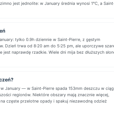
zimno jest jednolite: w January średnia wynosi 1°C, a Saint
zeń
anuary: tylko 0.9h dziennie w Saint-Pierre, z gęstym
 Dzień trwa od 8:20 am do 5:25 pm, ale uporczywe szare
 jest naprawdę rzadkie. Wiele dni mija bez dłuższych sło
yczeń?
n w January — w Saint-Pierre spada 153mm deszczu w ciągu
zości regionów. Niektóre obszary mają znacznie więcej,
j na częste przelotne opady i spakuj niezawodną odzież