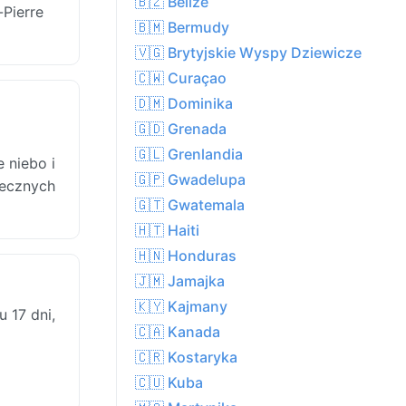
🇧🇿 Belize
-Pierre
🇧🇲 Bermudy
🇻🇬 Brytyjskie Wyspy Dziewicze
🇨🇼 Curaçao
🇩🇲 Dominika
🇬🇩 Grenada
🇬🇱 Grenlandia
 niebo i
🇬🇵 Gwadelupa
necznych
🇬🇹 Gwatemala
🇭🇹 Haiti
🇭🇳 Honduras
🇯🇲 Jamajka
🇰🇾 Kajmany
 17 dni,
🇨🇦 Kanada
🇨🇷 Kostaryka
🇨🇺 Kuba