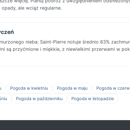
eszcze więcej. Planuj podróż z uwzględnieniem odśnieżonyc
 opady, ale wciąż regularne.
tyczeń
hmurzonego nieba: Saint-Pierre notuje średnio 83% zachmur
ni są przyćmione i miękkie, z niewielkimi przerwami w po
u
Pogoda w kwietniu
Pogoda w maju
Pogoda w czerw
śniu
Pogoda w październiku
Pogoda w listopadzie