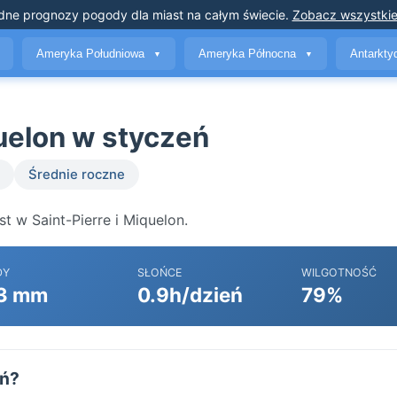
dne prognozy pogody
dla miast na całym świecie
.
Zobacz wszystkie
Ameryka Południowa
Ameryka Północna
Antarkt
▼
▼
uelon w styczeń
Średnie roczne
t w Saint-Pierre i Miquelon.
DY
SŁOŃCE
WILGOTNOŚĆ
3 mm
0.9h/dzień
79%
eń?