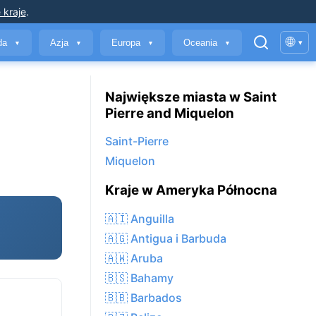
 kraje
.
🌐
yda
Azja
Europa
Oceania
▾
▼
▼
▼
▼
Największe miasta w Saint
Pierre and Miquelon
Saint-Pierre
Miquelon
Kraje w Ameryka Północna
🇦🇮 Anguilla
🇦🇬 Antigua i Barbuda
🇦🇼 Aruba
🇧🇸 Bahamy
🇧🇧 Barbados