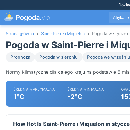
Dokła
Pogoda.
vip
Afryka
▼
Strona główna
>
Saint-Pierre i Miquelon
>
Pogoda w styczniu
Pogoda w Saint-Pierre i Miq
Prognoza
Pogoda w sierpniu
Pogoda we wrześniu
Normy klimatyczne dla całego kraju na podstawie 5 mias
ŚREDNIA MAKSYMALNA
ŚREDNIA MINIMALNA
OPA
1°C
-2°C
15
How Hot Is Saint-Pierre i Miquelon in stycz