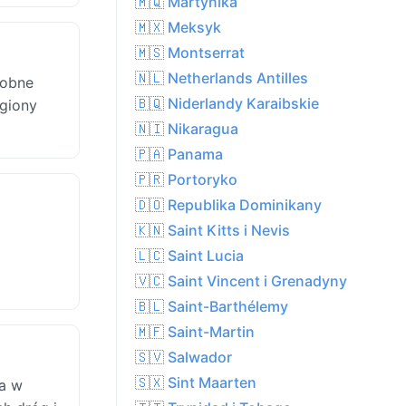
🇲🇶 Martynika
🇲🇽 Meksyk
🇲🇸 Montserrat
🇳🇱 Netherlands Antilles
dobne
🇧🇶 Niderlandy Karaibskie
egiony
🇳🇮 Nikaragua
🇵🇦 Panama
🇵🇷 Portoryko
🇩🇴 Republika Dominikany
🇰🇳 Saint Kitts i Nevis
a
🇱🇨 Saint Lucia
🇻🇨 Saint Vincent i Grenadyny
🇧🇱 Saint-Barthélemy
🇲🇫 Saint-Martin
🇸🇻 Salwador
🇸🇽 Sint Maarten
 a w