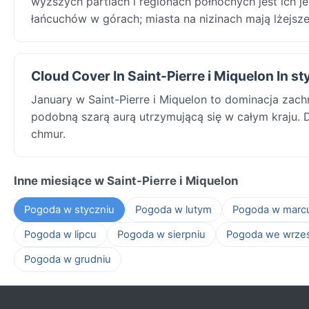
wyższych partiach i regionach północnych jest ich j
łańcuchów w górach; miasta na nizinach mają lżejsze
Cloud Cover In Saint-Pierre i Miquelon In s
January w Saint-Pierre i Miquelon to dominacja zac
podobną szarą aurą utrzymującą się w całym kraju. D
chmur.
Inne miesiące w Saint-Pierre i Miquelon
Pogoda w styczniu
Pogoda w lutym
Pogoda w marc
Pogoda w lipcu
Pogoda w sierpniu
Pogoda we wrze
Pogoda w grudniu