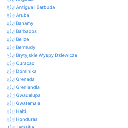
🇦🇬 Antigua i Barbuda
🇦🇼 Aruba
🇧🇸 Bahamy
🇧🇧 Barbados
🇧🇿 Belize
🇧🇲 Bermudy
🇻🇬 Brytyjskie Wyspy Dziewicze
🇨🇼 Curaçao
🇩🇲 Dominika
🇬🇩 Grenada
🇬🇱 Grenlandia
🇬🇵 Gwadelupa
🇬🇹 Gwatemala
🇭🇹 Haiti
🇭🇳 Honduras
🇯🇲 Jamajka