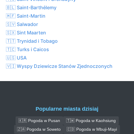
🇧🇱 Saint-Barthélemy
🇲🇫 Saint-Martin
🇸🇻 Salwador
🇸🇽 Sint Maarten
🇹🇹 Trynidad i Tobago
🇹🇨 Turks i Caicos
🇺🇸 USA
🇻🇮 Wyspy Dziewicze Stanów Zjednoczonych
Popularne miasta dzisiaj
🇰🇷 Pogoda w Pusan
🇹🇼 Pogoda w Kaohsiung
🇿🇦 Pogoda w Soweto
🇨🇩 Pogoda w Mbuji-Mayi