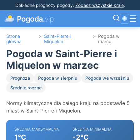
Dokładne prognozy pogody
.
Zobacz wszystkie kraje
.
☰
Pogoda.
vip
🌐
Strona
>
Saint-Pierre i
>
Pogoda w
główna
Miquelon
marcu
Pogoda w Saint-Pierre i
Miquelon w marzec
Prognoza
Pogoda w sierpniu
Pogoda we wrześniu
Średnie roczne
Normy klimatyczne dla całego kraju na podstawie 5
miast w Saint-Pierre i Miquelon.
ŚREDNIA MAKSYMALNA
ŚREDNIA MINIMALNA
1°C
-2°C