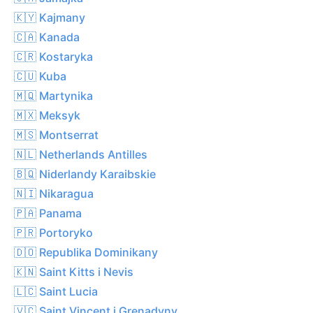
🇰🇾 Kajmany
🇨🇦 Kanada
🇨🇷 Kostaryka
🇨🇺 Kuba
🇲🇶 Martynika
🇲🇽 Meksyk
🇲🇸 Montserrat
🇳🇱 Netherlands Antilles
🇧🇶 Niderlandy Karaibskie
🇳🇮 Nikaragua
🇵🇦 Panama
🇵🇷 Portoryko
🇩🇴 Republika Dominikany
🇰🇳 Saint Kitts i Nevis
🇱🇨 Saint Lucia
🇻🇨 Saint Vincent i Grenadyny