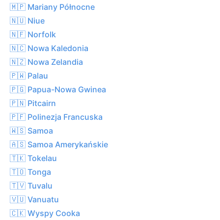
🇲🇵 Mariany Północne
🇳🇺 Niue
🇳🇫 Norfolk
🇳🇨 Nowa Kaledonia
🇳🇿 Nowa Zelandia
🇵🇼 Palau
🇵🇬 Papua-Nowa Gwinea
🇵🇳 Pitcairn
🇵🇫 Polinezja Francuska
🇼🇸 Samoa
🇦🇸 Samoa Amerykańskie
🇹🇰 Tokelau
🇹🇴 Tonga
🇹🇻 Tuvalu
🇻🇺 Vanuatu
🇨🇰 Wyspy Cooka