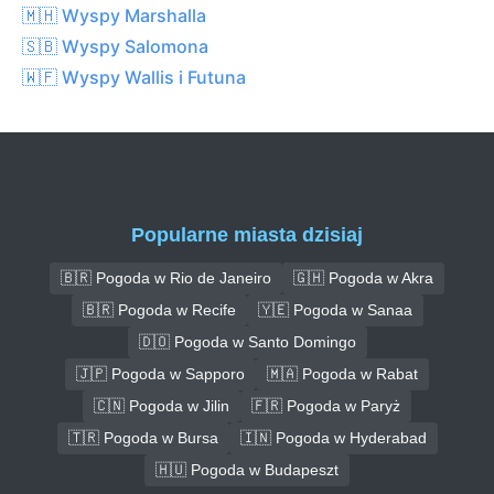
🇲🇭 Wyspy Marshalla
🇸🇧 Wyspy Salomona
🇼🇫 Wyspy Wallis i Futuna
Popularne miasta dzisiaj
🇧🇷 Pogoda w Rio de Janeiro
🇬🇭 Pogoda w Akra
🇧🇷 Pogoda w Recife
🇾🇪 Pogoda w Sanaa
🇩🇴 Pogoda w Santo Domingo
🇯🇵 Pogoda w Sapporo
🇲🇦 Pogoda w Rabat
🇨🇳 Pogoda w Jilin
🇫🇷 Pogoda w Paryż
🇹🇷 Pogoda w Bursa
🇮🇳 Pogoda w Hyderabad
🇭🇺 Pogoda w Budapeszt