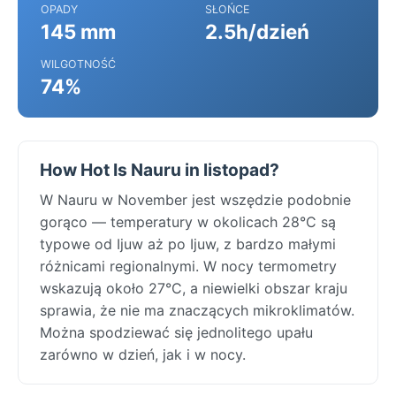
OPADY
SŁOŃCE
145 mm
2.5h/dzień
WILGOTNOŚĆ
74%
How Hot Is Nauru in listopad?
W Nauru w November jest wszędzie podobnie
gorąco — temperatury w okolicach 28°C są
typowe od Ijuw aż po Ijuw, z bardzo małymi
różnicami regionalnymi. W nocy termometry
wskazują około 27°C, a niewielki obszar kraju
sprawia, że nie ma znaczących mikroklimatów.
Można spodziewać się jednolitego upału
zarówno w dzień, jak i w nocy.