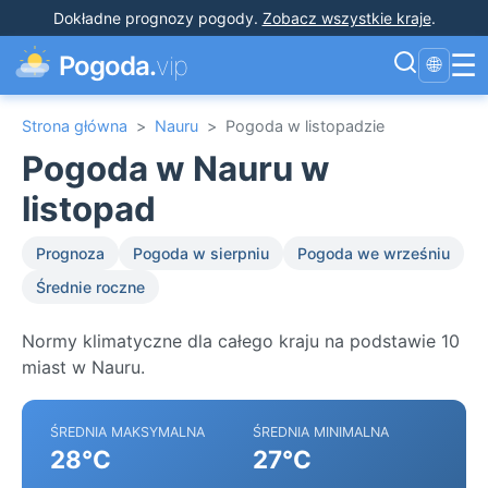
Dokładne prognozy pogody
.
Zobacz wszystkie kraje
.
☰
Pogoda.
vip
🌐
Strona główna
>
Nauru
>
Pogoda w listopadzie
Pogoda w Nauru w
listopad
Prognoza
Pogoda w sierpniu
Pogoda we wrześniu
Średnie roczne
Normy klimatyczne dla całego kraju na podstawie 10
miast w Nauru.
ŚREDNIA MAKSYMALNA
ŚREDNIA MINIMALNA
28°C
27°C