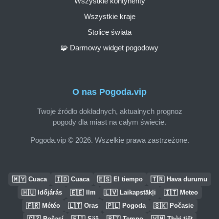
Wszystkie kontynenty
Wszystkie kraje
Stolice świata
🧩 Darmowy widget pogodowy
O nas Pogoda.vip
Twoje źródło dokładnych, aktualnych prognoz
pogody dla miast na całym świecie.
Pogoda.vip © 2026. Wszelkie prawa zastrzeżone.
🇲🇾
🇮🇩
🇪🇸
🇹🇷
Cuaca
Cuaca
El tiempo
Hava durumu
🇭🇺
🇪🇪
🇱🇻
🇮🇹
Időjárás
Ilm
Laikapstākļi
Meteo
🇫🇷
🇱🇹
🇵🇱
🇸🇰
Météo
Oras
Pogoda
Počasie
🇨🇿
🇫🇮
🇵🇹
🇻🇳
Počasí
Sää
Tempo
Thời tiết