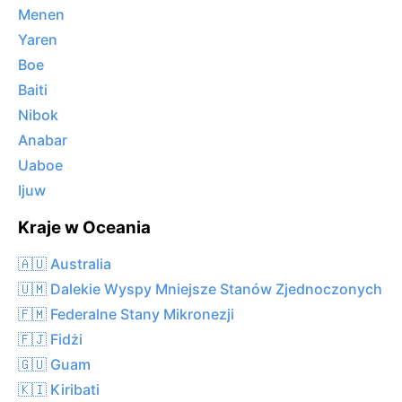
Menen
Yaren
Boe
Baiti
Nibok
Anabar
Uaboe
Ijuw
Kraje w Oceania
🇦🇺 Australia
🇺🇲 Dalekie Wyspy Mniejsze Stanów Zjednoczonych
🇫🇲 Federalne Stany Mikronezji
🇫🇯 Fidżi
🇬🇺 Guam
🇰🇮 Kiribati