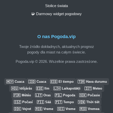
Stolice świata
🧩 Darmowy widget pogodowy
O nas Pogoda.vip
Twoje źródło dokładnych, aktualnych prognoz
pogody dla miast na całym świecie.
Pogoda.vip © 2026. Wszelkie prawa zastrzeżone.
🇲🇾
🇮🇩
🇪🇸
🇹🇷
Cuaca
Cuaca
El tiempo
Hava durumu
🇭🇺
🇪🇪
🇱🇻
🇮🇹
Időjárás
Ilm
Laikapstākļi
Meteo
🇫🇷
🇱🇹
🇵🇱
🇸🇰
Météo
Oras
Pogoda
Počasie
🇨🇿
🇫🇮
🇵🇹
🇻🇳
Počasí
Sää
Tempo
Thời tiết
🇩🇰
🇷🇸
🇸🇮
🇷🇴
Vejret
Vreme
Vreme
Vremea