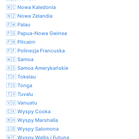
🇳🇨 Nowa Kaledonia
🇳🇿 Nowa Zelandia
🇵🇼 Palau
🇵🇬 Papua-Nowa Gwinea
🇵🇳 Pitcairn
🇵🇫 Polinezja Francuska
🇼🇸 Samoa
🇦🇸 Samoa Amerykańskie
🇹🇰 Tokelau
🇹🇴 Tonga
🇹🇻 Tuvalu
🇻🇺 Vanuatu
🇨🇰 Wyspy Cooka
🇲🇭 Wyspy Marshalla
🇸🇧 Wyspy Salomona
🇼🇫 Wyspy Wallis i Futuna