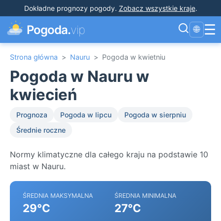
Dokładne prognozy pogody
.
Zobacz wszystkie kraje
.
☰
Pogoda.
vip
🌐
Strona główna
>
Nauru
>
Pogoda w kwietniu
Pogoda w Nauru w
kwiecień
Prognoza
Pogoda w lipcu
Pogoda w sierpniu
Średnie roczne
Normy klimatyczne dla całego kraju na podstawie 10
miast w Nauru.
ŚREDNIA MAKSYMALNA
ŚREDNIA MINIMALNA
29°C
27°C