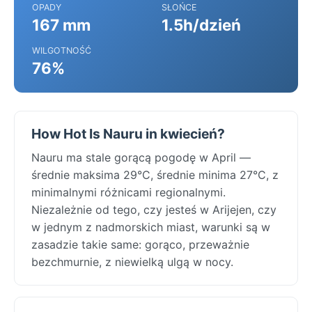
OPADY
SŁOŃCE
167 mm
1.5h/dzień
WILGOTNOŚĆ
76%
How Hot Is Nauru in kwiecień?
Nauru ma stale gorącą pogodę w April —
średnie maksima 29°C, średnie minima 27°C, z
minimalnymi różnicami regionalnymi.
Niezależnie od tego, czy jesteś w Arijejen, czy
w jednym z nadmorskich miast, warunki są w
zasadzie takie same: gorąco, przeważnie
bezchmurnie, z niewielką ulgą w nocy.