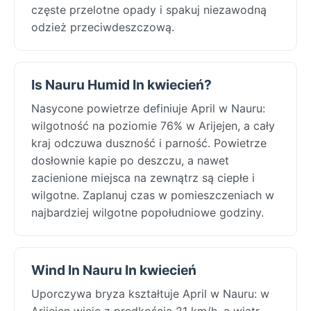
częste przelotne opady i spakuj niezawodną
odzież przeciwdeszczową.
Is Nauru Humid In kwiecień?
Nasycone powietrze definiuje April w Nauru:
wilgotność na poziomie 76% w Arijejen, a cały
kraj odczuwa duszność i parność. Powietrze
dosłownie kapie po deszczu, a nawet
zacienione miejsca na zewnątrz są ciepłe i
wilgotne. Zaplanuj czas w pomieszczeniach w
najbardziej wilgotne popołudniowe godziny.
Wind In Nauru In kwiecień
Uporczywa bryza kształtuje April w Nauru: w
Arijejen wieje z prędkością 21 km/h, a wiatr