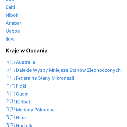
Baiti
Nibok
Anabar
Uaboe
Ijuw
Kraje w Oceania
🇦🇺 Australia
🇺🇲 Dalekie Wyspy Mniejsze Stanów Zjednoczonych
🇫🇲 Federalne Stany Mikronezji
🇫🇯 Fidżi
🇬🇺 Guam
🇰🇮 Kiribati
🇲🇵 Mariany Północne
🇳🇺 Niue
🇳🇫 Norfolk