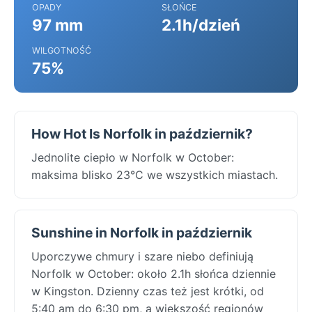
OPADY
SŁOŃCE
97 mm
2.1h/dzień
WILGOTNOŚĆ
75%
How Hot Is Norfolk in październik?
Jednolite ciepło w Norfolk w October:
maksima blisko 23°C we wszystkich miastach.
Sunshine in Norfolk in październik
Uporczywe chmury i szare niebo definiują
Norfolk w October: około 2.1h słońca dziennie
w Kingston. Dzienny czas też jest krótki, od
5:40 am do 6:30 pm, a większość regionów