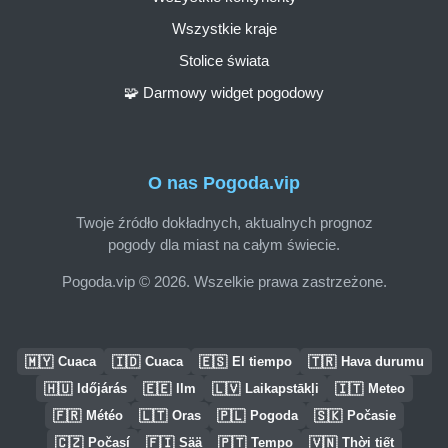
Wszystkie kraje
Stolice świata
🧩 Darmowy widget pogodowy
O nas Pogoda.vip
Twoje źródło dokładnych, aktualnych prognoz
pogody dla miast na całym świecie.
Pogoda.vip © 2026. Wszelkie prawa zastrzeżone.
🇲🇾
🇮🇩
🇪🇸
🇹🇷
Cuaca
Cuaca
El tiempo
Hava durumu
🇭🇺
🇪🇪
🇱🇻
🇮🇹
Időjárás
Ilm
Laikapstākļi
Meteo
🇫🇷
🇱🇹
🇵🇱
🇸🇰
Météo
Oras
Pogoda
Počasie
🇨🇿
🇫🇮
🇵🇹
🇻🇳
Počasí
Sää
Tempo
Thời tiết