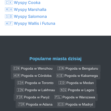
🇨🇰 Wyspy Cooka
🇲🇭 Wyspy Marshalla
🇸🇧 Wyspy Salomona
🇼🇫 Wyspy Wallis i Futuna
Popularne miasta dzisiaj
🇨🇳 Pogoda w Wenzhou
🇮🇳 Pogoda w Bengaluru
🇦🇷 Pogoda w Córdoba
🇰🇪 Pogoda w Kakamega
🇨🇦 Pogoda w Toronto
🇮🇩 Pogoda w Medan
🇮🇳 Pogoda w Lakhnau
🇳🇬 Pogoda w Lagos
🇫🇷 Pogoda w Paryż
🇵🇱 Pogoda w Warszawa
🇹🇷 Pogoda w Adana
🇪🇸 Pogoda w Madryt