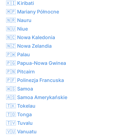
🇰🇮 Kiribati
🇲🇵 Mariany Północne
🇳🇷 Nauru
🇳🇺 Niue
🇳🇨 Nowa Kaledonia
🇳🇿 Nowa Zelandia
🇵🇼 Palau
🇵🇬 Papua-Nowa Gwinea
🇵🇳 Pitcairn
🇵🇫 Polinezja Francuska
🇼🇸 Samoa
🇦🇸 Samoa Amerykańskie
🇹🇰 Tokelau
🇹🇴 Tonga
🇹🇻 Tuvalu
🇻🇺 Vanuatu