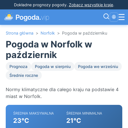
Dokładne prognozy pogody
.
Zobacz wszystkie kraje
.
☰
Pogoda.
vip
🌐
Strona główna
>
Norfolk
>
Pogoda w październiku
Pogoda w Norfolk w
październik
Prognoza
Pogoda w sierpniu
Pogoda we wrześniu
Średnie roczne
Normy klimatyczne dla całego kraju na podstawie 4
miast w Norfolk.
ŚREDNIA MAKSYMALNA
ŚREDNIA MINIMALNA
23°C
21°C