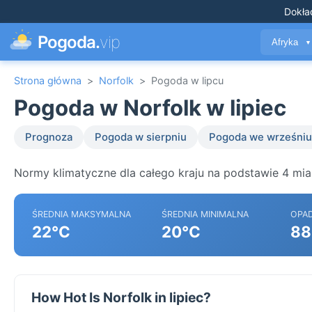
Dokła
Pogoda.
vip
Afryka
▼
Strona główna
>
Norfolk
>
Pogoda w lipcu
Pogoda w Norfolk w lipiec
Prognoza
Pogoda w sierpniu
Pogoda we wrześniu
Normy klimatyczne dla całego kraju na podstawie 4 mia
ŚREDNIA MAKSYMALNA
ŚREDNIA MINIMALNA
OPA
22°C
20°C
88
How Hot Is Norfolk in lipiec?