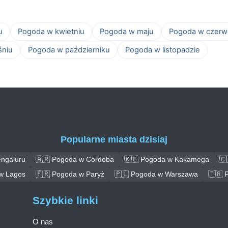
u
Pogoda w kwietniu
Pogoda w maju
Pogoda w czerw
śniu
Pogoda w październiku
Pogoda w listopadzie
Popularne miasta dzisiaj
engaluru
🇦🇷 Pogoda w Córdoba
🇰🇪 Pogoda w Kakamega
🇨
w Lagos
🇫🇷 Pogoda w Paryż
🇵🇱 Pogoda w Warszawa
🇹🇷 
Szybkie linki
O nas