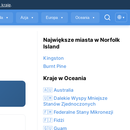
 kraje
.
🌐
yda
Azja
Europa
Oceania
▾
▼
▼
▼
▼
Największe miasta w Norfolk
Island
Kingston
Burnt Pine
Kraje w Oceania
🇦🇺 Australia
🇺🇲 Dalekie Wyspy Mniejsze
Stanów Zjednoczonych
🇫🇲 Federalne Stany Mikronezji
🇫🇯 Fidżi
🇬🇺 Guam