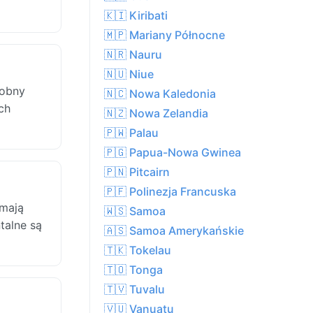
🇰🇮 Kiribati
🇲🇵 Mariany Północne
🇳🇷 Nauru
🇳🇺 Niue
dobny
🇳🇨 Nowa Kaledonia
ch
🇳🇿 Nowa Zelandia
🇵🇼 Palau
🇵🇬 Papua-Nowa Gwinea
🇵🇳 Pitcairn
🇵🇫 Polinezja Francuska
 mają
🇼🇸 Samoa
talne są
🇦🇸 Samoa Amerykańskie
🇹🇰 Tokelau
🇹🇴 Tonga
🇹🇻 Tuvalu
🇻🇺 Vanuatu