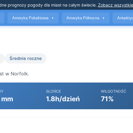
dne prognozy pogody
dla miast na całym świecie
.
Zobacz wszystkie
Ameryka Południowa
Ameryka Północna
Antarkt
▼
▼
Średnie roczne
st w Norfolk.
DY
SŁOŃCE
WILGOTNOŚĆ
 mm
1.8h/dzień
71%