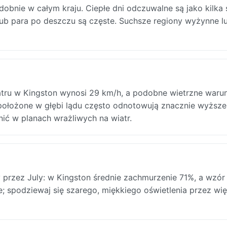
dobnie w całym kraju. Ciepłe dni odczuwalne są jako kilka 
 lub para po deszczu są częste. Suchsze regiony wyżynne l
atru w Kingston wynosi 29 km/h, a podobne wietrzne warun
 położone w głębi lądu często odnotowują znacznie wyższe
ić w planach wrażliwych na wiatr.
rzez July: w Kingston średnie zachmurzenie 71%, a wzór
ie; spodziewaj się szarego, miękkiego oświetlenia przez wi