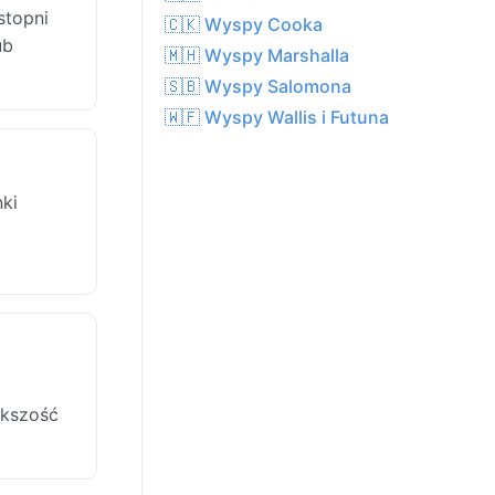
stopni
🇨🇰 Wyspy Cooka
ub
🇲🇭 Wyspy Marshalla
🇸🇧 Wyspy Salomona
🇼🇫 Wyspy Wallis i Futuna
ki
ększość