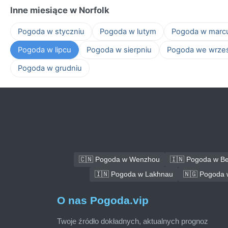
Inne miesiące w Norfolk
Pogoda w styczniu
Pogoda w lutym
Pogoda w marc
Pogoda w lipcu
Pogoda w sierpniu
Pogoda we wrze
Pogoda w grudniu
🇨🇳 Pogoda w Wenzhou
🇮🇳 Pogoda w B
🇮🇳 Pogoda w Lakhnau
🇳🇬 Pogoda 
O nas Pogoda.vip
Twoje źródło dokładnych, aktualnych prognoz