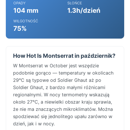
OPADY
SŁOŃCE
104 mm
1.3h/dzień
WILGOTNOŚĆ
75%
How Hot Is Montserrat in październik?
W Montserrat w October jest wszędzie
podobnie gorąco — temperatury w okolicach
29°C są typowe od Soldier Ghaut aż po
Soldier Ghaut, z bardzo małymi różnicami
regionalnymi. W nocy termometry wskazują
około 27°C, a niewielki obszar kraju sprawia,
że nie ma znaczących mikroklimatów. Można
spodziewać się jednolitego upału zarówno w
dzień, jak i w nocy.