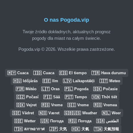
O nas Pogoda.vip
Twoje źródło dokładnych, aktualnych prognoz
pogody dla miast na całym świecie.
Pogoda.vip © 2026. Wszelkie prawa zastrzeżone.
🇲🇾
🇮🇩
🇪🇸
🇹🇷
Cuaca
Cuaca
El tiempo
Hava durumu
🇭🇺
🇪🇪
🇱🇻
🇮🇹
Időjárás
Ilm
Laikapstākļi
Meteo
🇫🇷
🇱🇹
🇵🇱
🇸🇰
Météo
Oras
Pogoda
Počasie
🇨🇿
🇫🇮
🇵🇹
🇻🇳
Počasí
Sää
Tempo
Thời tiết
🇩🇰
🇷🇸
🇸🇮
🇷🇴
Vejret
Vreme
Vreme
Vremea
🇸🇪
🇳🇴
🇬🇧🇺🇸
🇳🇱
Vädret
Været
Weather
Weer
🇩🇪
🇺🇦
🇷🇺
🇸🇦
Wetter
Погода
Погода
الطقس
🇹🇭
🇯🇵
🇭🇰
🇹🇼
สภาพอากาศ
天気
天氣
天氣預報