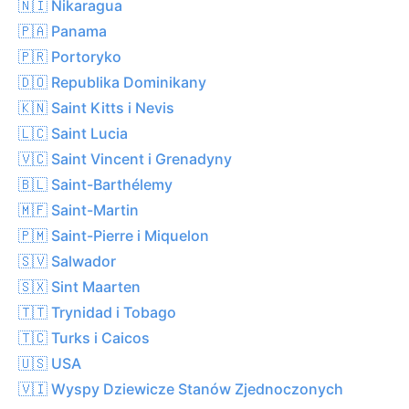
🇳🇮 Nikaragua
🇵🇦 Panama
🇵🇷 Portoryko
🇩🇴 Republika Dominikany
🇰🇳 Saint Kitts i Nevis
🇱🇨 Saint Lucia
🇻🇨 Saint Vincent i Grenadyny
🇧🇱 Saint-Barthélemy
🇲🇫 Saint-Martin
🇵🇲 Saint-Pierre i Miquelon
🇸🇻 Salwador
🇸🇽 Sint Maarten
🇹🇹 Trynidad i Tobago
🇹🇨 Turks i Caicos
🇺🇸 USA
🇻🇮 Wyspy Dziewicze Stanów Zjednoczonych