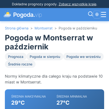
Dokładne prognozy pogody
.
Zobacz wszystkie kraje
.
☰
Pogoda.
vip
🌐
Strona główna
>
Montserrat
>
Pogoda w październiku
Pogoda w Montserrat w
październik
Prognoza
Pogoda w sierpniu
Pogoda we wrześniu
Średnie roczne
Normy klimatyczne dla całego kraju na podstawie 10
miast w Montserrat.
ŚREDNIA MAKSYMALNA
ŚREDNIA MINIMALNA
29°C
27°C