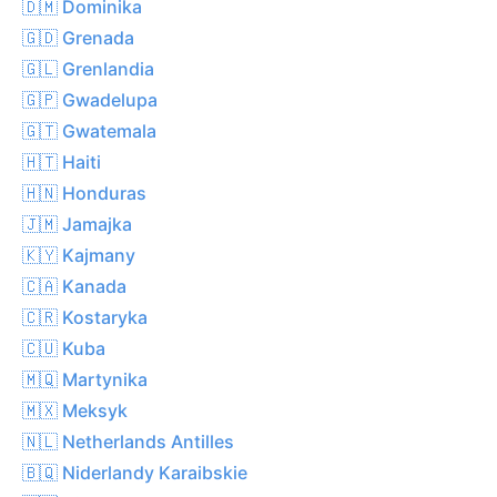
🇩🇲 Dominika
🇬🇩 Grenada
🇬🇱 Grenlandia
🇬🇵 Gwadelupa
🇬🇹 Gwatemala
🇭🇹 Haiti
🇭🇳 Honduras
🇯🇲 Jamajka
🇰🇾 Kajmany
🇨🇦 Kanada
🇨🇷 Kostaryka
🇨🇺 Kuba
🇲🇶 Martynika
🇲🇽 Meksyk
🇳🇱 Netherlands Antilles
🇧🇶 Niderlandy Karaibskie