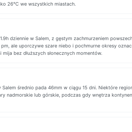
sko 26°C we wszystkich miastach.
o 1.9h dziennie w Salem, z gęstym zachmurzeniem powsze
 pm, ale uporczywe szare niebo i pochmurne okresy oznac
dni mija bez dłuższych słonecznych momentów.
 Salem średnio pada 46mm w ciągu 15 dni. Niektóre regio
ary nadmorskie lub górskie, podczas gdy wnętrza kontynen