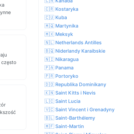
🇨🇦 Kanada
ka
🇨🇷 Kostaryka
żynne
🇨🇺 Kuba
🇲🇶 Martynika
🇲🇽 Meksyk
🇳🇱 Netherlands Antilles
🇧🇶 Niderlandy Karaibskie
aju
🇳🇮 Nikaragua
e często
🇵🇦 Panama
🇵🇷 Portoryko
🇩🇴 Republika Dominikany
🇰🇳 Saint Kitts i Nevis
🇱🇨 Saint Lucia
zór
🇻🇨 Saint Vincent i Grenadyny
ększość
🇧🇱 Saint-Barthélemy
🇲🇫 Saint-Martin