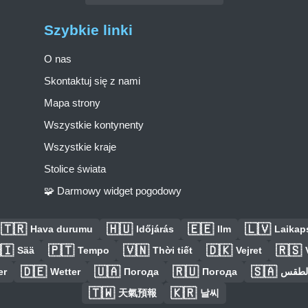
Szybkie linki
O nas
Skontaktuj się z nami
Mapa strony
Wszystkie kontynenty
Wszystkie kraje
Stolice świata
🧩 Darmowy widget pogodowy
🇹🇷
🇭🇺
🇪🇪
🇱🇻
Hava durumu
Időjárás
Ilm
Laikaps
🇮
🇵🇹
🇻🇳
🇩🇰
🇷🇸
Sää
Tempo
Thời tiết
Vejret
🇩🇪
🇺🇦
🇷🇺
🇸🇦
er
Wetter
Погода
Погода
الطق
🇹🇼
🇰🇷
天氣預報
날씨