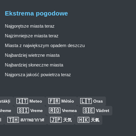
Ekstrema pogodowe
Najgorętsze miasta teraz
Najzimniejsze miasta teraz
Miasta z największym opadem deszczu
Najbardziej wietrzne miasta
Najbardziej słoneczne miasta
Najgorsza jakość powietrza teraz
🇮🇹
🇫🇷
🇱🇹
tākļi
Meteo
Météo
Oras
🇸🇮
🇷🇴
🇸🇪
Vreme
Vreme
Vremea
Vädret
🇹🇭
🇯🇵
🇭🇰
ا
สภาพอากาศ
天気
天氣