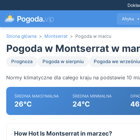
Dokła
Pogoda.
vip
Afryka
▼
Strona główna
>
Montserrat
>
Pogoda w marcu
Pogoda w Montserrat w ma
Prognoza
Pogoda w sierpniu
Pogoda we wrześniu
Normy klimatyczne dla całego kraju na podstawie 10 mi
ŚREDNIA MAKSYMALNA
ŚREDNIA MINIMALNA
OPA
26°C
24°C
46
How Hot Is Montserrat in marzec?