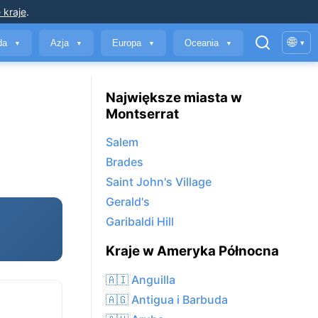
 kraje
.
🌐
yda
Azja
Europa
Oceania
▾
▼
▼
▼
▼
Największe miasta w
Montserrat
Salem
Brades
Saint John's Village
Gerald's
Garibaldi Hill
Kraje w Ameryka Północna
🇦🇮 Anguilla
🇦🇬 Antigua i Barbuda