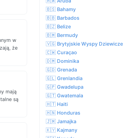
🇦🇼 Aruba
🇧🇸 Bahamy
🇧🇧 Barbados
🇧🇿 Belize
🇧🇲 Bermudy
chnym w
🇻🇬 Brytyjskie Wyspy Dziewicze
zają, że
🇨🇼 Curaçao
🇩🇲 Dominika
🇬🇩 Grenada
🇬🇱 Grenlandia
🇬🇵 Gwadelupa
ny mają
🇬🇹 Gwatemala
talne są
🇭🇹 Haiti
🇭🇳 Honduras
🇯🇲 Jamajka
🇰🇾 Kajmany