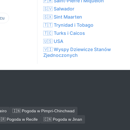
🇵🇲 Saint-Pierre i Miquelon
🇸🇻 Salwador
🇸🇽 Sint Maarten
cu
🇹🇹 Trynidad i Tobago
🇹🇨 Turks i Caicos
🇺🇸 USA
🇻🇮 Wyspy Dziewicze Stanów
Zjednoczonych
eiro
🇮🇳 Pogoda w Pimpri-Chinchwad
🇷 Pogoda w Recife
🇨🇳 Pogoda w Jinan