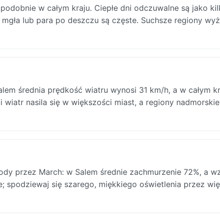
podobnie w całym kraju. Ciepłe dni odczuwalne są jako kil
na mgła lub para po deszczu są częste. Suchsze regiony wy
lem średnia prędkość wiatru wynosi 31 km/h, a w całym kr
 wiatr nasila się w większości miast, a regiony nadmorski
dy przez March: w Salem średnie zachmurzenie 72%, a w
ie; spodziewaj się szarego, miękkiego oświetlenia przez wi