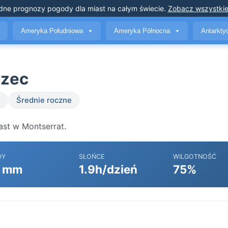
dne prognozy pogody
dla miast na całym świecie
.
Zobacz wszystkie
Ameryka Południowa
Ameryka Północna
Antarkt
▼
▼
rzec
Średnie roczne
ast w Montserrat.
DY
SŁOŃCE
WILGOTNOŚĆ
 mm
1.9h/dzień
75%