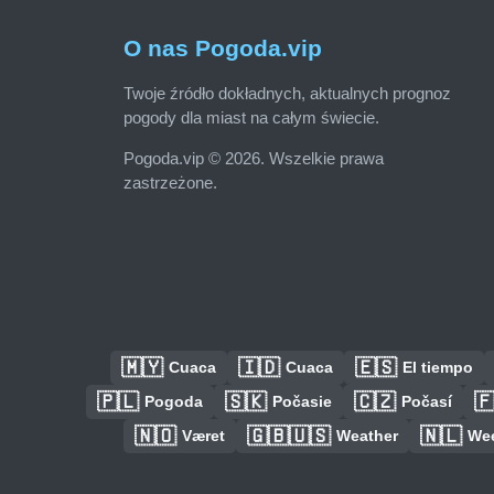
O nas Pogoda.vip
Twoje źródło dokładnych, aktualnych prognoz
pogody dla miast na całym świecie.
Pogoda.vip © 2026. Wszelkie prawa
zastrzeżone.
🇲🇾
🇮🇩
🇪🇸
Cuaca
Cuaca
El tiempo
🇵🇱
🇸🇰
🇨🇿

Pogoda
Počasie
Počasí
🇳🇴
🇬🇧🇺🇸
🇳🇱
Været
Weather
We