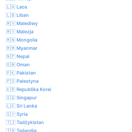
🇱🇦 Laos
🇱🇧 Liban
🇲🇻 Malediwy
🇲🇾 Malezja
🇲🇳 Mongolia
🇲🇲 Myanmar
🇳🇵 Nepal
🇴🇲 Oman
🇵🇰 Pakistan
🇵🇸 Palestyna
🇰🇷 Republika Korei
🇸🇬 Singapur
🇱🇰 Sri Lanka
🇸🇾 Syria
🇹🇯 Tadżykistan
🇹🇭 Tajlandia