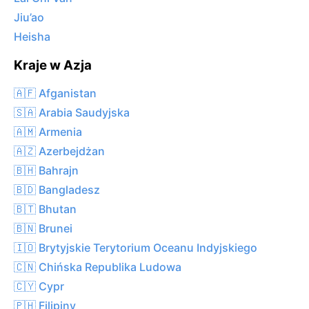
Jiu’ao
Heisha
Kraje w Azja
🇦🇫 Afganistan
🇸🇦 Arabia Saudyjska
🇦🇲 Armenia
🇦🇿 Azerbejdżan
🇧🇭 Bahrajn
🇧🇩 Bangladesz
🇧🇹 Bhutan
🇧🇳 Brunei
🇮🇴 Brytyjskie Terytorium Oceanu Indyjskiego
🇨🇳 Chińska Republika Ludowa
🇨🇾 Cypr
🇵🇭 Filipiny