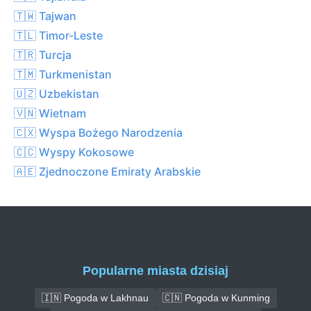
🇹🇼 Tajwan
🇹🇱 Timor-Leste
🇹🇷 Turcja
🇹🇲 Turkmenistan
🇺🇿 Uzbekistan
🇻🇳 Wietnam
🇨🇽 Wyspa Bożego Narodzenia
🇨🇨 Wyspy Kokosowe
🇦🇪 Zjednoczone Emiraty Arabskie
Popularne miasta dzisiaj
🇮🇳 Pogoda w Lakhnau
🇨🇳 Pogoda w Kunming