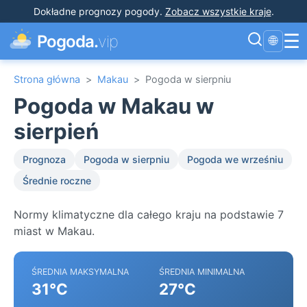
Dokładne prognozy pogody
.
Zobacz wszystkie kraje
.
☰
Pogoda.
vip
🌐
Strona główna
>
Makau
>
Pogoda w sierpniu
Pogoda w Makau w
sierpień
Prognoza
Pogoda w sierpniu
Pogoda we wrześniu
Średnie roczne
Normy klimatyczne dla całego kraju na podstawie 7
miast w Makau.
ŚREDNIA MAKSYMALNA
ŚREDNIA MINIMALNA
31°C
27°C