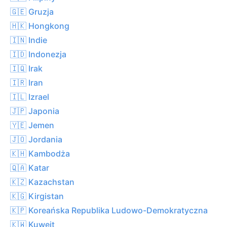
🇬🇪 Gruzja
🇭🇰 Hongkong
🇮🇳 Indie
🇮🇩 Indonezja
🇮🇶 Irak
🇮🇷 Iran
🇮🇱 Izrael
🇯🇵 Japonia
🇾🇪 Jemen
🇯🇴 Jordania
🇰🇭 Kambodża
🇶🇦 Katar
🇰🇿 Kazachstan
🇰🇬 Kirgistan
🇰🇵 Koreańska Republika Ludowo-Demokratyczna
🇰🇼 Kuwejt