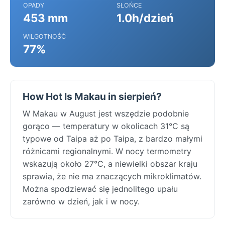
OPADY
SŁOŃCE
453 mm
1.0h/dzień
WILGOTNOŚĆ
77%
How Hot Is Makau in sierpień?
W Makau w August jest wszędzie podobnie
gorąco — temperatury w okolicach 31°C są
typowe od Taipa aż po Taipa, z bardzo małymi
różnicami regionalnymi. W nocy termometry
wskazują około 27°C, a niewielki obszar kraju
sprawia, że nie ma znaczących mikroklimatów.
Można spodziewać się jednolitego upału
zarówno w dzień, jak i w nocy.