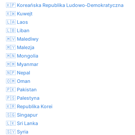
🇰🇵 Koreańska Republika Ludowo-Demokratyczna
🇰🇼 Kuwejt
🇱🇦 Laos
🇱🇧 Liban
🇲🇻 Malediwy
🇲🇾 Malezja
🇲🇳 Mongolia
🇲🇲 Myanmar
🇳🇵 Nepal
🇴🇲 Oman
🇵🇰 Pakistan
🇵🇸 Palestyna
🇰🇷 Republika Korei
🇸🇬 Singapur
🇱🇰 Sri Lanka
🇸🇾 Syria