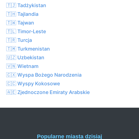
🇹🇯 Tadżykistan
🇹🇭 Tajlandia
🇹🇼 Tajwan
🇹🇱 Timor-Leste
🇹🇷 Turcja
🇹🇲 Turkmenistan
🇺🇿 Uzbekistan
🇻🇳 Wietnam
🇨🇽 Wyspa Bożego Narodzenia
🇨🇨 Wyspy Kokosowe
🇦🇪 Zjednoczone Emiraty Arabskie
Popularne miasta dzisiaj