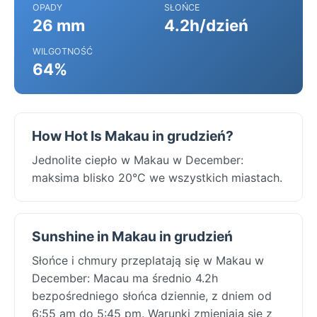
OPADY
SŁOŃCE
26 mm
4.2h/dzień
WILGOTNOŚĆ
64%
How Hot Is Makau in grudzień?
Jednolite ciepło w Makau w December:
maksima blisko 20°C we wszystkich miastach.
Sunshine in Makau in grudzień
Słońce i chmury przeplatają się w Makau w
December: Macau ma średnio 4.2h
bezpośredniego słońca dziennie, z dniem od
6:55 am do 5:45 pm. Warunki zmieniają się z