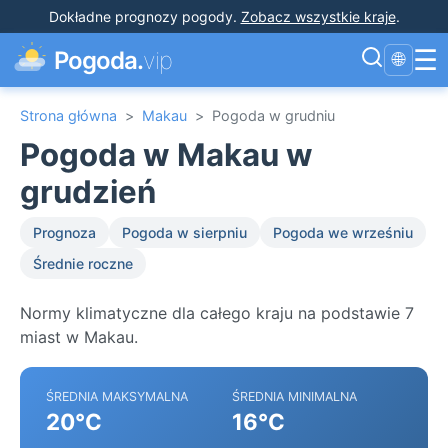
Dokładne prognozy pogody
.
Zobacz wszystkie kraje
.
☰
Pogoda.
vip
🌐
Strona główna
>
Makau
>
Pogoda w grudniu
Pogoda w Makau w
grudzień
Prognoza
Pogoda w sierpniu
Pogoda we wrześniu
Średnie roczne
Normy klimatyczne dla całego kraju na podstawie 7
miast w Makau.
ŚREDNIA MAKSYMALNA
ŚREDNIA MINIMALNA
20°C
16°C