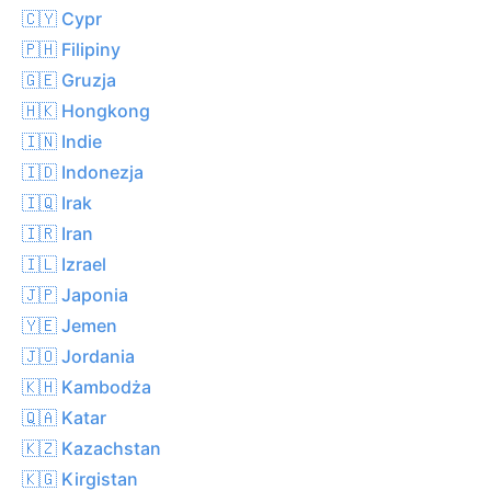
🇨🇾 Cypr
🇵🇭 Filipiny
🇬🇪 Gruzja
🇭🇰 Hongkong
🇮🇳 Indie
🇮🇩 Indonezja
🇮🇶 Irak
🇮🇷 Iran
🇮🇱 Izrael
🇯🇵 Japonia
🇾🇪 Jemen
🇯🇴 Jordania
🇰🇭 Kambodża
🇶🇦 Katar
🇰🇿 Kazachstan
🇰🇬 Kirgistan