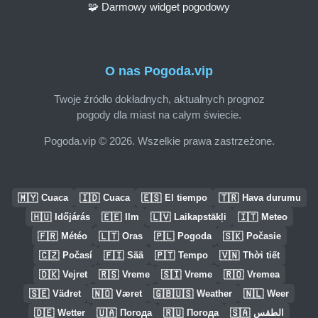
🧩 Darmowy widget pogodowy
O nas Pogoda.vip
Twoje źródło dokładnych, aktualnych prognoz
pogody dla miast na całym świecie.
Pogoda.vip © 2026. Wszelkie prawa zastrzeżone.
🇲🇾
🇮🇩
🇪🇸
🇹🇷
Cuaca
Cuaca
El tiempo
Hava durumu
🇭🇺
🇪🇪
🇱🇻
🇮🇹
Időjárás
Ilm
Laikapstākļi
Meteo
🇫🇷
🇱🇹
🇵🇱
🇸🇰
Météo
Oras
Pogoda
Počasie
🇨🇿
🇫🇮
🇵🇹
🇻🇳
Počasí
Sää
Tempo
Thời tiết
🇩🇰
🇷🇸
🇸🇮
🇷🇴
Vejret
Vreme
Vreme
Vremea
🇸🇪
🇳🇴
🇬🇧🇺🇸
🇳🇱
Vädret
Været
Weather
Weer
🇩🇪
🇺🇦
🇷🇺
🇸🇦
Wetter
Погода
Погода
الطقس