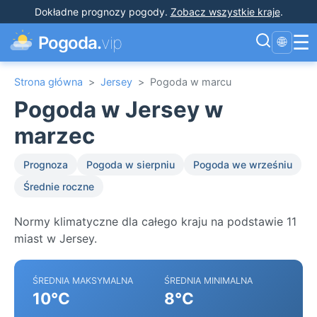
Dokładne prognozy pogody
.
Zobacz wszystkie kraje
.
☰
Pogoda.
vip
🌐
Strona główna
>
Jersey
>
Pogoda w marcu
Pogoda w Jersey w
marzec
Prognoza
Pogoda w sierpniu
Pogoda we wrześniu
Średnie roczne
Normy klimatyczne dla całego kraju na podstawie 11
miast w Jersey.
ŚREDNIA MAKSYMALNA
ŚREDNIA MINIMALNA
10°C
8°C