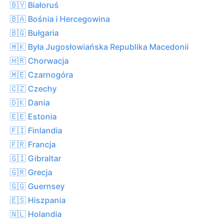
🇧🇾 Białoruś
🇧🇦 Bośnia i Hercegowina
🇧🇬 Bułgaria
🇲🇰 Była Jugosłowiańska Republika Macedonii
🇭🇷 Chorwacja
🇲🇪 Czarnogóra
🇨🇿 Czechy
🇩🇰 Dania
🇪🇪 Estonia
🇫🇮 Finlandia
🇫🇷 Francja
🇬🇮 Gibraltar
🇬🇷 Grecja
🇬🇬 Guernsey
🇪🇸 Hiszpania
🇳🇱 Holandia