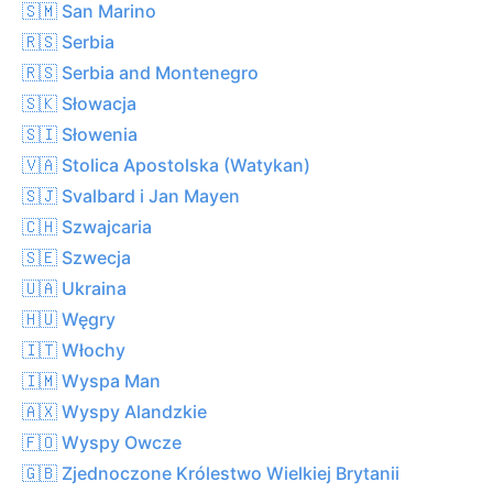
🇸🇲 San Marino
🇷🇸 Serbia
🇷🇸 Serbia and Montenegro
🇸🇰 Słowacja
🇸🇮 Słowenia
🇻🇦 Stolica Apostolska (Watykan)
🇸🇯 Svalbard i Jan Mayen
🇨🇭 Szwajcaria
🇸🇪 Szwecja
🇺🇦 Ukraina
🇭🇺 Węgry
🇮🇹 Włochy
🇮🇲 Wyspa Man
🇦🇽 Wyspy Alandzkie
🇫🇴 Wyspy Owcze
🇬🇧 Zjednoczone Królestwo Wielkiej Brytanii