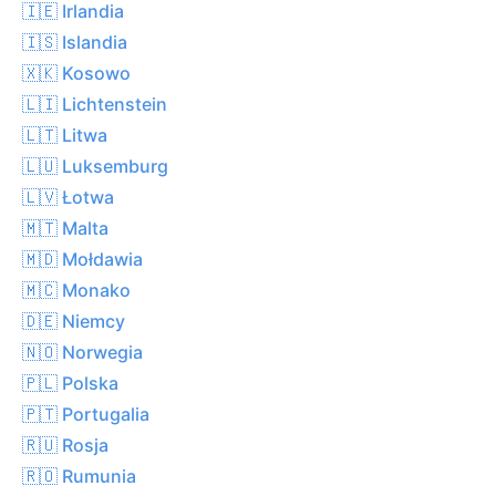
🇮🇪 Irlandia
🇮🇸 Islandia
🇽🇰 Kosowo
🇱🇮 Lichtenstein
🇱🇹 Litwa
🇱🇺 Luksemburg
🇱🇻 Łotwa
🇲🇹 Malta
🇲🇩 Mołdawia
🇲🇨 Monako
🇩🇪 Niemcy
🇳🇴 Norwegia
🇵🇱 Polska
🇵🇹 Portugalia
🇷🇺 Rosja
🇷🇴 Rumunia