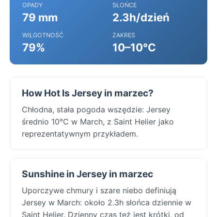
OPADY
SŁOŃCE
79 mm
2.3h/dzień
WILGOTNOŚĆ
ZAKRES
79%
10–10°C
How Hot Is Jersey in marzec?
Chłodna, stała pogoda wszędzie: Jersey
średnio 10°C w March, z Saint Helier jako
reprezentatywnym przykładem.
Sunshine in Jersey in marzec
Uporczywe chmury i szare niebo definiują
Jersey w March: około 2.3h słońca dziennie w
Saint Helier. Dzienny czas też jest krótki, od