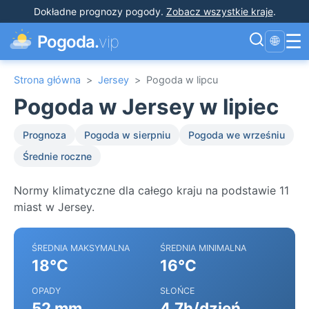
Dokładne prognozy pogody
.
Zobacz wszystkie kraje
.
☰
Pogoda.
vip
🌐
Strona główna
>
Jersey
>
Pogoda w lipcu
Pogoda w Jersey w lipiec
Prognoza
Pogoda w sierpniu
Pogoda we wrześniu
Średnie roczne
Normy klimatyczne dla całego kraju na podstawie 11
miast w Jersey.
ŚREDNIA MAKSYMALNA
ŚREDNIA MINIMALNA
18°C
16°C
OPADY
SŁOŃCE
52 mm
4.7h/dzień