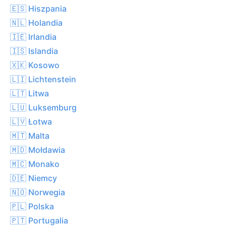
🇪🇸 Hiszpania
🇳🇱 Holandia
🇮🇪 Irlandia
🇮🇸 Islandia
🇽🇰 Kosowo
🇱🇮 Lichtenstein
🇱🇹 Litwa
🇱🇺 Luksemburg
🇱🇻 Łotwa
🇲🇹 Malta
🇲🇩 Mołdawia
🇲🇨 Monako
🇩🇪 Niemcy
🇳🇴 Norwegia
🇵🇱 Polska
🇵🇹 Portugalia