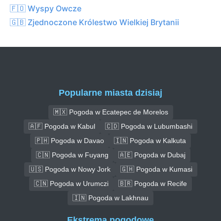
🇫🇴 Wyspy Owcze
🇬🇧 Zjednoczone Królestwo Wielkiej Brytanii
Popularne miasta dzisiaj
🇲🇽 Pogoda w Ecatepec de Morelos
🇦🇫 Pogoda w Kabul
🇨🇩 Pogoda w Lubumbashi
🇵🇭 Pogoda w Davao
🇮🇳 Pogoda w Kalkuta
🇨🇳 Pogoda w Fuyang
🇦🇪 Pogoda w Dubaj
🇺🇸 Pogoda w Nowy Jork
🇬🇭 Pogoda w Kumasi
🇨🇳 Pogoda w Urumczi
🇧🇷 Pogoda w Recife
🇮🇳 Pogoda w Lakhnau
Ekstrema pogodowe