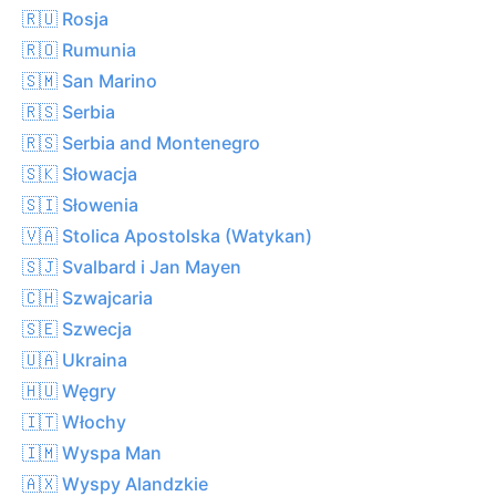
🇷🇺 Rosja
🇷🇴 Rumunia
🇸🇲 San Marino
🇷🇸 Serbia
🇷🇸 Serbia and Montenegro
🇸🇰 Słowacja
🇸🇮 Słowenia
🇻🇦 Stolica Apostolska (Watykan)
🇸🇯 Svalbard i Jan Mayen
🇨🇭 Szwajcaria
🇸🇪 Szwecja
🇺🇦 Ukraina
🇭🇺 Węgry
🇮🇹 Włochy
🇮🇲 Wyspa Man
🇦🇽 Wyspy Alandzkie