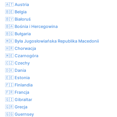
🇦🇹 Austria
🇧🇪 Belgia
🇧🇾 Białoruś
🇧🇦 Bośnia i Hercegowina
🇧🇬 Bułgaria
🇲🇰 Była Jugosłowiańska Republika Macedonii
🇭🇷 Chorwacja
🇲🇪 Czarnogóra
🇨🇿 Czechy
🇩🇰 Dania
🇪🇪 Estonia
🇫🇮 Finlandia
🇫🇷 Francja
🇬🇮 Gibraltar
🇬🇷 Grecja
🇬🇬 Guernsey