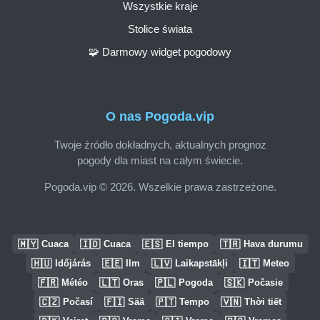
Wszystkie kraje
Stolice świata
🧩 Darmowy widget pogodowy
O nas Pogoda.vip
Twoje źródło dokładnych, aktualnych prognoz
pogody dla miast na całym świecie.
Pogoda.vip © 2026. Wszelkie prawa zastrzeżone.
🇲🇾
🇮🇩
🇪🇸
🇹🇷
Cuaca
Cuaca
El tiempo
Hava durumu
🇭🇺
🇪🇪
🇱🇻
🇮🇹
Időjárás
Ilm
Laikapstākļi
Meteo
🇫🇷
🇱🇹
🇵🇱
🇸🇰
Météo
Oras
Pogoda
Počasie
🇨🇿
🇫🇮
🇵🇹
🇻🇳
Počasí
Sää
Tempo
Thời tiết