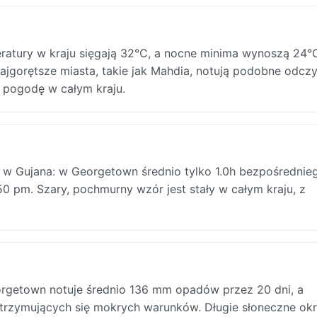
ratury w kraju sięgają 32°C, a nocne minima wynoszą 24°
jgorętsze miasta, takie jak Mahdia, notują podobne odcz
ą pogodę w całym kraju.
er w Gujana: w Georgetown średnio tylko 1.0h bezpośrednie
50 pm. Szary, pochmurny wzór jest stały w całym kraju, z
orgetown notuje średnio 136 mm opadów przez 20 dni, a
trzymujących się mokrych warunków. Długie słoneczne okr