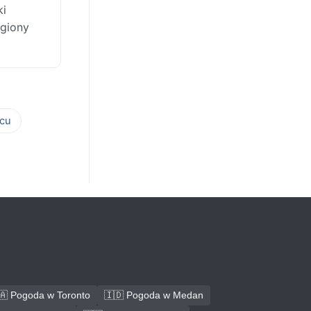
ki
egiony
cu
🇦 Pogoda w Toronto
🇮🇩 Pogoda w Medan