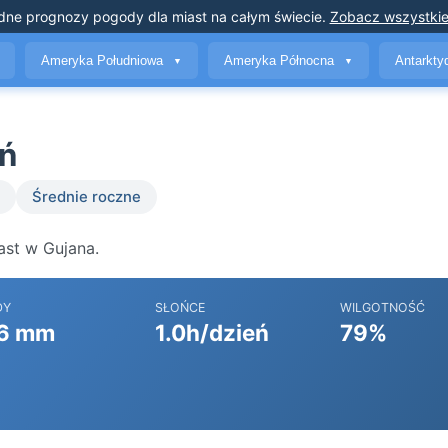
dne prognozy pogody
dla miast na całym świecie
.
Zobacz wszystkie
Ameryka Południowa
Ameryka Północna
Antarkt
▼
▼
ń
Średnie roczne
ast w Gujana.
DY
SŁOŃCE
WILGOTNOŚĆ
6 mm
1.0h/dzień
79%