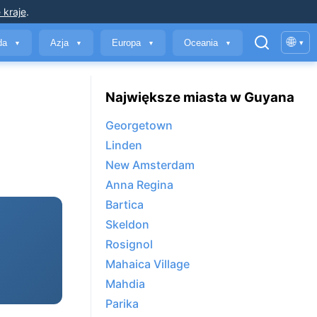
 kraje
.
🌐
yda
Azja
Europa
Oceania
▾
▼
▼
▼
▼
Największe miasta w Guyana
Georgetown
Linden
New Amsterdam
Anna Regina
Bartica
Skeldon
Rosignol
Mahaica Village
Mahdia
Parika