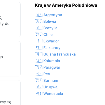
Kraje w Ameryka Południowa
🇦🇷 Argentyna
C,
🇧🇴 Boliwia
yty do
🇧🇷 Brazylia
🇨🇱 Chile
🇪🇨 Ekwador
🇫🇰 Falklandy
🇬🇫 Gujana Francuska
go
🇨🇴 Kolumbia
🇵🇾 Paragwaj
🇵🇪 Peru
🇸🇷 Surinam
🇺🇾 Urugwaj
🇻🇪 Wenezuela
esy są