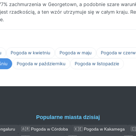
77% zachmurzenia w Georgetown, a podobnie szare warun
est rzadkością, a ten wzór utrzymuje się w całym kraju. R
e.
u
Pogoda w kwietniu
Pogoda w maju
Pogoda w czerw
śniu
Pogoda w październiku
Pogoda w listopadzie
Popularne miasta dzisiaj
engaluru
🇦🇷 Pogoda w Córdoba
🇰🇪 Pogoda w Kakamega
🇨