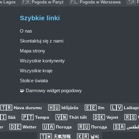
w Lagos
🇫🇷 Pogoda w Paryż
🇵🇱 Pogoda w Warszawa
🇹🇷 
Szybkie linki
O nas
Skontaktuj się z nami
Mapa strony
Wszystkie kontynenty
Wszystkie kraje
Stolice świata
🧩 Darmowy widget pogodowy
🇹🇷
🇭🇺
🇪🇪
🇱🇻
Hava durumu
Időjárás
Ilm
Laikaps
🇮
🇵🇹
🇻🇳
🇩🇰
🇷🇸
Sää
Tempo
Thời tiết
Vejret
🇩🇪
🇺🇦
🇷🇺
🇸🇦
er
Wetter
Погода
Погода
الطق
🇹🇼
🇰🇷
天氣預報
날씨