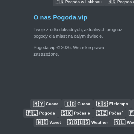
🇮🇳 Pogoda w Lakhnau
🇳🇬 Pogoda 
O nas Pogoda.vip
Twoje źródło dokładnych, aktualnych prognoz
pogody dla miast na całym świecie.
Pogoda.vip © 2026. Wszelkie prawa
zastrzeżone.
🇲🇾
🇮🇩
🇪🇸
Cuaca
Cuaca
El tiempo
🇵🇱
🇸🇰
🇨🇿

Pogoda
Počasie
Počasí
🇳🇴
🇬🇧🇺🇸
🇳🇱
Været
Weather
We