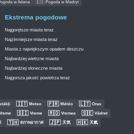
Pogoda w Adana
🇪🇸 Pogoda w Madryt
Ekstrema pogodowe
Najgorętsze miasta teraz
Najzimniejsze miasta teraz
Miasta z największym opadem deszczu
Najbardziej wietrzne miasta
Najbardziej słoneczne miasta
Najgorsza jakość powietrza teraz
🇮🇹
🇫🇷
🇱🇹
tākļi
Meteo
Météo
Oras
🇸🇮
🇷🇴
🇸🇪
Vreme
Vreme
Vremea
Vädret
🇹🇭
🇯🇵
🇭🇰
ا
สภาพอากาศ
天気
天氣