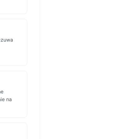
dczuwa
ne
ie na