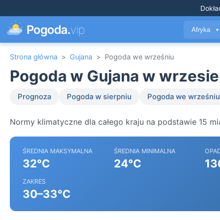
Dokła
Pogoda.
vip
Afryka
▼
Strona główna
>
Gujana
>
Pogoda we wrześniu
Pogoda w Gujana w wrzesie
Prognoza
Pogoda w sierpniu
Pogoda we wrześniu
Normy klimatyczne dla całego kraju na podstawie 15 mi
ŚREDNIA MAKSYMALNA
ŚREDNIA MINIMALNA
OPA
32°C
24°C
13
ZAKRES
30–33°C