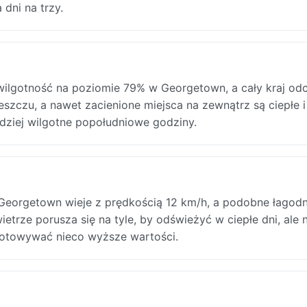
dni na trzy.
wilgotność na poziomie 79% w Georgetown, a cały kraj o
szczu, a nawet zacienione miejsca na zewnątrz są ciepłe i
dziej wilgotne popołudniowe godziny.
Georgetown wieje z prędkością 12 km/h, a podobne łagod
trze porusza się na tyle, by odświeżyć w ciepłe dni, ale n
notowywać nieco wyższe wartości.