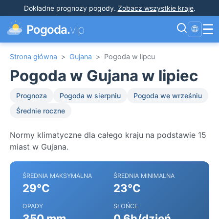
Dokładne prognozy pogody
.
Zobacz wszystkie kraje
.
☰
Pogoda.
vip
🌐
Strona główna
>
Gujana
>
Pogoda w lipcu
Pogoda w Gujana w lipiec
Prognoza
Pogoda w sierpniu
Pogoda we wrześniu
Średnie roczne
Normy klimatyczne dla całego kraju na podstawie 15
miast w Gujana.
ŚREDNIA MAKSYMALNA
ŚREDNIA MINIMALNA
29°C
23°C
OPADY
SŁOŃCE
350 mm
0.6h/dzień