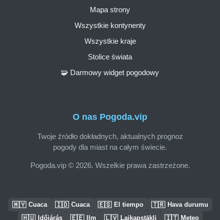
Mapa strony
Wszystkie kontynenty
Wszystkie kraje
Stolice świata
🧩 Darmowy widget pogodowy
O nas Pogoda.vip
Twoje źródło dokładnych, aktualnych prognoz
pogody dla miast na całym świecie.
Pogoda.vip © 2026. Wszelkie prawa zastrzeżone.
🇲🇾
🇮🇩
🇪🇸
🇹🇷
Cuaca
Cuaca
El tiempo
Hava durumu
🇭🇺
🇪🇪
🇱🇻
🇮🇹
Időjárás
Ilm
Laikapstākļi
Meteo