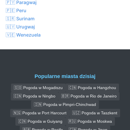
🇵🇾 Paragwaj
🇵🇪 Peru
🇸🇷 Surinam
🇺🇾 Urugwaj
🇻🇪 Wenezuela
Popularne miasta dzisiaj
🇸🇴 Pogoda w Mogadiszu
🇨🇳 Pogoda w Hangzhou
🇨🇳 Pogoda w Ningbo
🇧🇷 Pogoda w Rio de Janeiro
🇮🇳 Pogoda w Pimpri-Chinchwad
🇳🇬 Pogoda w Port Harcourt
🇺🇿 Pogoda w Taszkent
🇨🇳 Pogoda w Guiyang
🇷🇺 Pogoda w Moskwa
🇧🇷 Pogoda w Recife
🇨🇳 Pogoda w Jinan