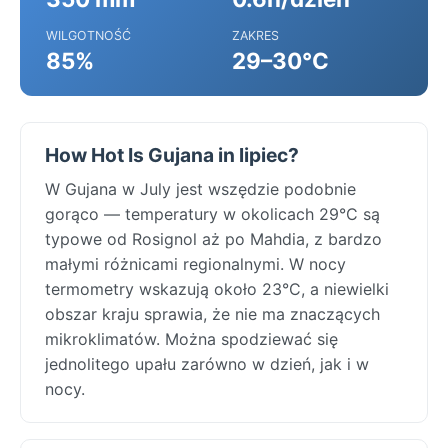
WILGOTNOŚĆ
ZAKRES
85%
29–30°C
How Hot Is Gujana in lipiec?
W Gujana w July jest wszędzie podobnie
gorąco — temperatury w okolicach 29°C są
typowe od Rosignol aż po Mahdia, z bardzo
małymi różnicami regionalnymi. W nocy
termometry wskazują około 23°C, a niewielki
obszar kraju sprawia, że nie ma znaczących
mikroklimatów. Można spodziewać się
jednolitego upału zarówno w dzień, jak i w
nocy.