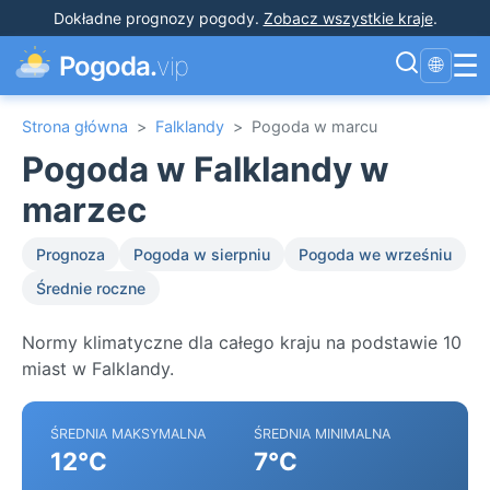
Dokładne prognozy pogody
.
Zobacz wszystkie kraje
.
☰
Pogoda.
vip
🌐
Strona główna
>
Falklandy
>
Pogoda w marcu
Pogoda w Falklandy w
marzec
Prognoza
Pogoda w sierpniu
Pogoda we wrześniu
Średnie roczne
Normy klimatyczne dla całego kraju na podstawie 10
miast w Falklandy.
ŚREDNIA MAKSYMALNA
ŚREDNIA MINIMALNA
12°C
7°C