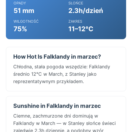
OPADY
SŁOŃCE
51 mm
2.3h/dzień
WILGOTNOŚĆ
ZAKRES
75%
11–12°C
How Hot Is Falklandy in marzec?
Chłodna, stała pogoda wszędzie: Falklandy
średnio 12°C w March, z Stanley jako
reprezentatywnym przykładem.
Sunshine in Falklandy in marzec
Ciemne, zachmurzone dni dominują w
Falklandy w March — w Stanley słońce świeci
zaledwie 2.3h dziennie, a podobny wzór