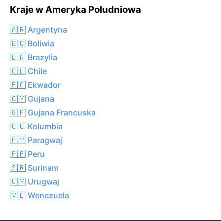
Kraje w Ameryka Południowa
🇦🇷 Argentyna
🇧🇴 Boliwia
🇧🇷 Brazylia
🇨🇱 Chile
🇪🇨 Ekwador
🇬🇾 Gujana
🇬🇫 Gujana Francuska
🇨🇴 Kolumbia
🇵🇾 Paragwaj
🇵🇪 Peru
🇸🇷 Surinam
🇺🇾 Urugwaj
🇻🇪 Wenezuela