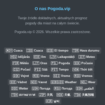
O nas Pogoda.vip
Twoje źródło dokładnych, aktualnych prognoz
pogody dla miast na całym świecie.
Pogoda.vip © 2026. Wszelkie prawa zastrzeżone.
🇲🇾
🇮🇩
🇪🇸
🇹🇷
Cuaca
Cuaca
El tiempo
Hava durumu
🇭🇺
🇪🇪
🇱🇻
🇮🇹
Időjárás
Ilm
Laikapstākļi
Meteo
🇫🇷
🇱🇹
🇵🇱
🇸🇰
Météo
Oras
Pogoda
Počasie
🇨🇿
🇫🇮
🇵🇹
🇻🇳
Počasí
Sää
Tempo
Thời tiết
🇩🇰
🇷🇸
🇸🇮
🇷🇴
Vejret
Vreme
Vreme
Vremea
🇸🇪
🇳🇴
🇬🇧🇺🇸
🇳🇱
Vädret
Været
Weather
Weer
🇩🇪
🇺🇦
🇷🇺
🇸🇦
Wetter
Погода
Погода
الطقس
🇹🇭
🇯🇵
🇭🇰
🇹🇼
สภาพอากาศ
天気
天氣
天氣預報
🇰🇷
날씨