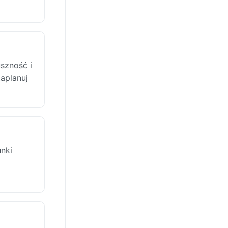
szność i
Zaplanuj
nki