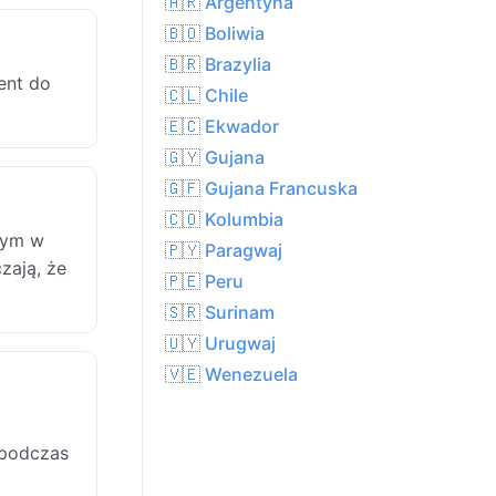
🇦🇷 Argentyna
🇧🇴 Boliwia
🇧🇷 Brazylia
ent do
🇨🇱 Chile
🇪🇨 Ekwador
🇬🇾 Gujana
🇬🇫 Gujana Francuska
🇨🇴 Kolumbia
nym w
🇵🇾 Paragwaj
zają, że
🇵🇪 Peru
🇸🇷 Surinam
🇺🇾 Urugwaj
🇻🇪 Wenezuela
 podczas