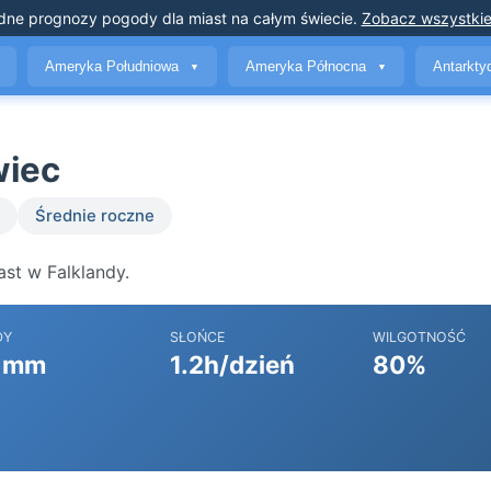
dne prognozy pogody
dla miast na całym świecie
.
Zobacz wszystkie
Ameryka Południowa
Ameryka Północna
Antarkt
▼
▼
wiec
Średnie roczne
st w Falklandy.
DY
SŁOŃCE
WILGOTNOŚĆ
 mm
1.2h/dzień
80%