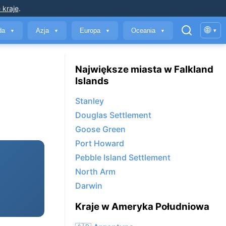
 kraje
.
🌐
yda
Azja
Europa
Oceania
▾
▼
▼
▼
▼
Największe miasta w Falkland
Islands
Stanley
Douglas Settlement
Goose Green
Port Howard
Pebble Island Settlement
North Arm
Darwin
Kraje w Ameryka Południowa