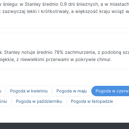
niegu: w Stanley średnio 0.9 dni śnieżnych, a w miastac
t zazwyczaj lekki i krótkotrwały, a większość kraju wciąż w
: Stanley notuje średnio 78% zachmurzenia, z podobną sz
miękkie, z niewielkimi przerwami w pokrywie chmur.
u
Pogoda w kwietniu
Pogoda w maju
Pogoda w czerw
śniu
Pogoda w październiku
Pogoda w listopadzie