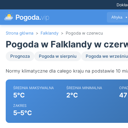
Dokła
Pogoda.
vip
Afryka
▼
Strona główna
>
Falklandy
>
Pogoda w czerwcu
Pogoda w Falklandy w czer
Prognoza
Pogoda w sierpniu
Pogoda we wrześniu
Normy klimatyczne dla całego kraju na podstawie 10 mia
ŚREDNIA MAKSYMALNA
ŚREDNIA MINIMALNA
OPA
5°C
2°C
47
ZAKRES
5–5°C