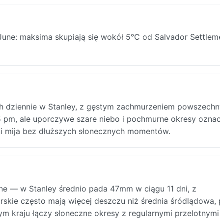
June: maksima skupiają się wokół 5°C od Salvador Settlem
1.2h dziennie w Stanley, z gęstym zachmurzeniem powszech
5 pm, ale uporczywe szare niebo i pochmurne okresy oznac
dni mija bez dłuższych słonecznych momentów.
 — w Stanley średnio pada 47mm w ciągu 11 dni, z
rskie często mają więcej deszczu niż średnia śródlądowa,
m kraju łączy słoneczne okresy z regularnymi przelotnymi