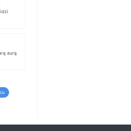
h
idzi
arą aurą
cu