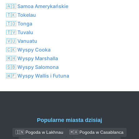
🇦🇸 Samoa Amerykańskie
🇹🇰 Tokelau
🇹🇴 Tonga
🇹🇻 Tuvalu
🇻🇺 Vanuatu
🇨🇰 Wyspy Cooka
🇲🇭 Wyspy Marshalla
🇸🇧 Wyspy Salomona
🇼🇫 Wyspy Wallis i Futuna
Popularne miasta dzisiaj
🇮🇳 Pogoda w Lakhnau
🇲🇦 Pogoda w Casablanca