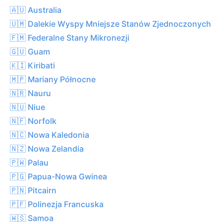
🇦🇺 Australia
🇺🇲 Dalekie Wyspy Mniejsze Stanów Zjednoczonych
🇫🇲 Federalne Stany Mikronezji
🇬🇺 Guam
🇰🇮 Kiribati
🇲🇵 Mariany Północne
🇳🇷 Nauru
🇳🇺 Niue
🇳🇫 Norfolk
🇳🇨 Nowa Kaledonia
🇳🇿 Nowa Zelandia
🇵🇼 Palau
🇵🇬 Papua-Nowa Gwinea
🇵🇳 Pitcairn
🇵🇫 Polinezja Francuska
🇼🇸 Samoa