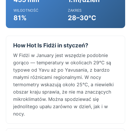
WILGOTNOŚĆ
ZAKRES
81%
28–30°C
How Hot Is Fidżi in styczeń?
W Fidżi w January jest wszędzie podobnie
gorąco — temperatury w okolicach 29°C są
typowe od Yavu aż po Yavusania, z bardzo
małymi różnicami regionalnymi. W nocy
termometry wskazują około 25°C, a niewielki
obszar kraju sprawia, że nie ma znaczących
mikroklimatów. Można spodziewać się
jednolitego upału zarówno w dzień, jak i w
nocy.