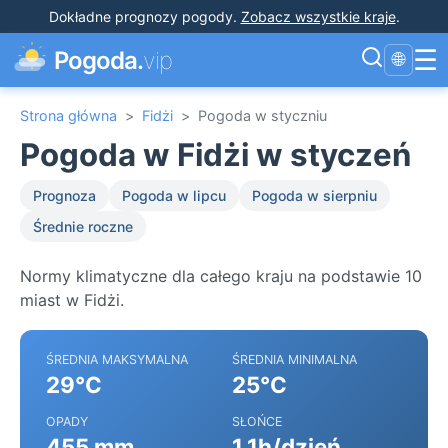
Dokładne prognozy pogody
.
Zobacz wszystkie kraje
.
☰
Pogoda.
vip
🌐
Strona główna
>
Fidżi
>
Pogoda w styczniu
Pogoda w Fidżi w styczeń
Prognoza
Pogoda w lipcu
Pogoda w sierpniu
Średnie roczne
Normy klimatyczne dla całego kraju na podstawie 10
miast w Fidżi.
ŚREDNIA MAKSYMALNA
ŚREDNIA MINIMALNA
29°C
25°C
OPADY
SŁOŃCE
455 mm
1.1h/dzień