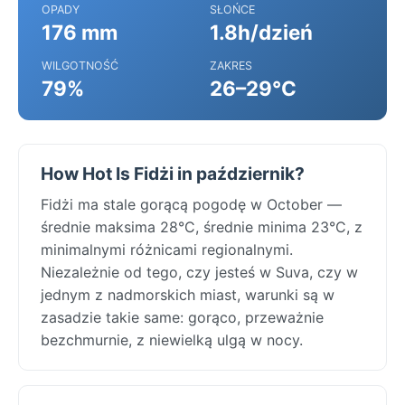
OPADY
SŁOŃCE
176 mm
1.8h/dzień
WILGOTNOŚĆ
ZAKRES
79%
26–29°C
How Hot Is Fidżi in październik?
Fidżi ma stale gorącą pogodę w October —
średnie maksima 28°C, średnie minima 23°C, z
minimalnymi różnicami regionalnymi.
Niezależnie od tego, czy jesteś w Suva, czy w
jednym z nadmorskich miast, warunki są w
zasadzie takie same: gorąco, przeważnie
bezchmurnie, z niewielką ulgą w nocy.