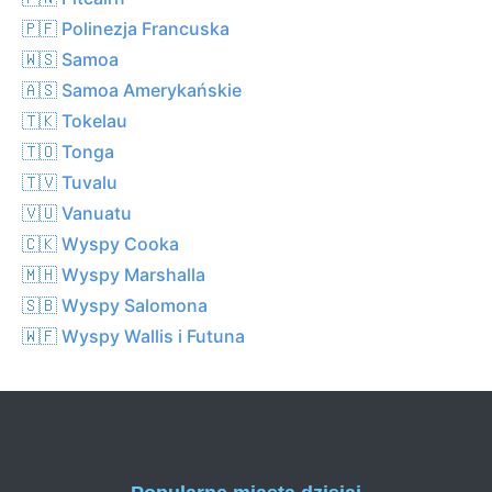
🇵🇫 Polinezja Francuska
🇼🇸 Samoa
🇦🇸 Samoa Amerykańskie
🇹🇰 Tokelau
🇹🇴 Tonga
🇹🇻 Tuvalu
🇻🇺 Vanuatu
🇨🇰 Wyspy Cooka
🇲🇭 Wyspy Marshalla
🇸🇧 Wyspy Salomona
🇼🇫 Wyspy Wallis i Futuna