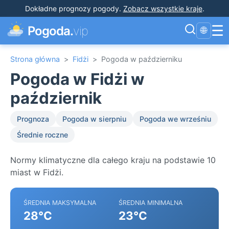
Dokładne prognozy pogody
.
Zobacz wszystkie kraje
.
☰
Pogoda.
vip
🌐
Strona główna
>
Fidżi
>
Pogoda w październiku
Pogoda w Fidżi w
październik
Prognoza
Pogoda w sierpniu
Pogoda we wrześniu
Średnie roczne
Normy klimatyczne dla całego kraju na podstawie 10
miast w Fidżi.
ŚREDNIA MAKSYMALNA
ŚREDNIA MINIMALNA
28°C
23°C