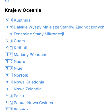
Ba
Kraje w Oceania
🇦🇺 Australia
🇺🇲 Dalekie Wyspy Mniejsze Stanów Zjednoczonych
🇫🇲 Federalne Stany Mikronezji
🇬🇺 Guam
🇰🇮 Kiribati
🇲🇵 Mariany Północne
🇳🇷 Nauru
🇳🇺 Niue
🇳🇫 Norfolk
🇳🇨 Nowa Kaledonia
🇳🇿 Nowa Zelandia
🇵🇼 Palau
🇵🇬 Papua-Nowa Gwinea
🇵🇳 Pitcairn