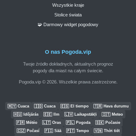
Wszystkie kraje
Stolice świata
🧩 Darmowy widget pogodowy
O nas Pogoda.vip
Twoje źródło dokładnych, aktualnych prognoz
pogody dla miast na całym świecie.
Pogoda.vip © 2026. Wszelkie prawa zastrzeżone.
🇲🇾
🇮🇩
🇪🇸
🇹🇷
Cuaca
Cuaca
El tiempo
Hava durumu
🇭🇺
🇪🇪
🇱🇻
🇮🇹
Időjárás
Ilm
Laikapstākļi
Meteo
🇫🇷
🇱🇹
🇵🇱
🇸🇰
Météo
Oras
Pogoda
Počasie
🇨🇿
🇫🇮
🇵🇹
🇻🇳
Počasí
Sää
Tempo
Thời tiết