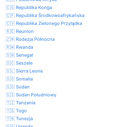
🇨🇬 Republika Konga
🇨🇫 Republika Środkowoafrykańska
🇨🇻 Republika Zielonego Przylądka
🇷🇪 Reunion
🇿🇲 Rodezja Północna
🇷🇼 Rwanda
🇸🇳 Senegal
🇸🇨 Seszele
🇸🇱 Sierra Leone
🇸🇴 Somalia
🇸🇩 Sudan
🇸🇸 Sudan Południowy
🇹🇿 Tanzania
🇹🇬 Togo
🇹🇳 Tunezja
🇺🇬 Uganda