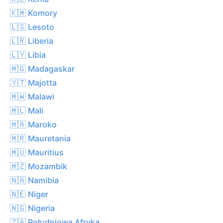
🇰🇲 Komory
🇱🇸 Lesoto
🇱🇷 Liberia
🇱🇾 Libia
🇲🇬 Madagaskar
🇾🇹 Majotta
🇲🇼 Malawi
🇲🇱 Mali
🇲🇦 Maroko
🇲🇷 Mauretania
🇲🇺 Mauritius
🇲🇿 Mozambik
🇳🇦 Namibia
🇳🇪 Niger
🇳🇬 Nigeria
🇿🇦 Południowa Afryka