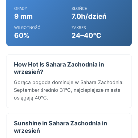
OPADY
SŁOŃCE
9 mm
7.0h/dzień
WILGOTNOŚĆ
ZAKRES
60%
24–40°C
How Hot Is Sahara Zachodnia in
wrzesień?
Gorąca pogoda dominuje w Sahara Zachodnia:
September średnio 31°C, najcieplejsze miasta
osiągają 40°C.
Sunshine in Sahara Zachodnia in
wrzesień