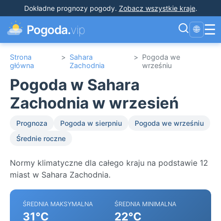
Dokładne prognozy pogody
.
Zobacz wszystkie kraje
.
☰
Pogoda.
vip
🌐
Strona
>
Sahara
>
Pogoda we
główna
Zachodnia
wrześniu
Pogoda w Sahara
Zachodnia w wrzesień
Prognoza
Pogoda w sierpniu
Pogoda we wrześniu
Średnie roczne
Normy klimatyczne dla całego kraju na podstawie 12
miast w Sahara Zachodnia.
ŚREDNIA MAKSYMALNA
ŚREDNIA MINIMALNA
31°C
22°C