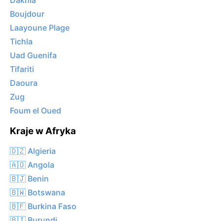
Dakhla
Boujdour
Laayoune Plage
Tichla
Uad Guenifa
Tifariti
Daoura
Zug
Foum el Oued
Kraje w Afryka
🇩🇿 Algieria
🇦🇴 Angola
🇧🇯 Benin
🇧🇼 Botswana
🇧🇫 Burkina Faso
🇧🇮 Burundi