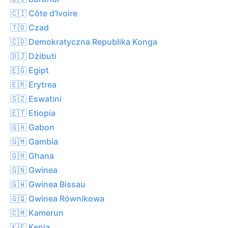
🇨🇮 Côte d’Ivoire
🇹🇩 Czad
🇨🇩 Demokratyczna Republika Konga
🇩🇯 Dżibuti
🇪🇬 Egipt
🇪🇷 Erytrea
🇸🇿 Eswatini
🇪🇹 Etiopia
🇬🇦 Gabon
🇬🇲 Gambia
🇬🇭 Ghana
🇬🇳 Gwinea
🇬🇼 Gwinea Bissau
🇬🇶 Gwinea Równikowa
🇨🇲 Kamerun
🇰🇪 Kenia