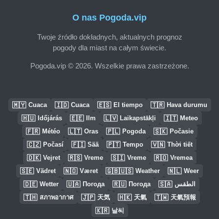
O nas Pogoda.vip
Twoje źródło dokładnych, aktualnych prognoz
pogody dla miast na całym świecie.
Pogoda.vip © 2026. Wszelkie prawa zastrzeżone.
🇲🇾
🇮🇩
🇪🇸
🇹🇷
Cuaca
Cuaca
El tiempo
Hava durumu
🇭🇺
🇪🇪
🇱🇻
🇮🇹
Időjárás
Ilm
Laikapstākļi
Meteo
🇫🇷
🇱🇹
🇵🇱
🇸🇰
Météo
Oras
Pogoda
Počasie
🇨🇿
🇫🇮
🇵🇹
🇻🇳
Počasí
Sää
Tempo
Thời tiết
🇩🇰
🇷🇸
🇸🇮
🇷🇴
Vejret
Vreme
Vreme
Vremea
🇸🇪
🇳🇴
🇬🇧🇺🇸
🇳🇱
Vädret
Været
Weather
Weer
🇩🇪
🇺🇦
🇷🇺
🇸🇦
Wetter
Погода
Погода
الطقس
🇹🇭
🇯🇵
🇭🇰
🇹🇼
สภาพอากาศ
天気
天氣
天氣預報
🇰🇷
날씨