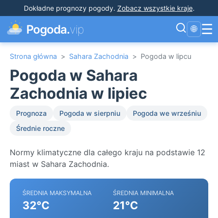
Dokładne prognozy pogody
.
Zobacz wszystkie kraje
.
☰
Pogoda.
vip
🌐
Strona główna
>
Sahara Zachodnia
>
Pogoda w lipcu
Pogoda w Sahara
Zachodnia w lipiec
Prognoza
Pogoda w sierpniu
Pogoda we wrześniu
Średnie roczne
Normy klimatyczne dla całego kraju na podstawie 12
miast w Sahara Zachodnia.
ŚREDNIA MAKSYMALNA
ŚREDNIA MINIMALNA
32°C
21°C