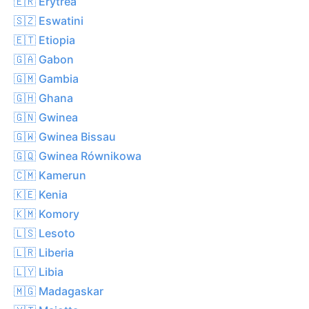
🇪🇷 Erytrea
🇸🇿 Eswatini
🇪🇹 Etiopia
🇬🇦 Gabon
🇬🇲 Gambia
🇬🇭 Ghana
🇬🇳 Gwinea
🇬🇼 Gwinea Bissau
🇬🇶 Gwinea Równikowa
🇨🇲 Kamerun
🇰🇪 Kenia
🇰🇲 Komory
🇱🇸 Lesoto
🇱🇷 Liberia
🇱🇾 Libia
🇲🇬 Madagaskar