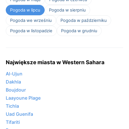
Pogoda w lipcu
Pogoda w sierpniu
Pogoda we wrześniu
Pogoda w październiku
Pogoda w listopadzie
Pogoda w grudniu
Największe miasta w Western Sahara
Al-Ujun
Dakhla
Boujdour
Laayoune Plage
Tichla
Uad Guenifa
Tifariti