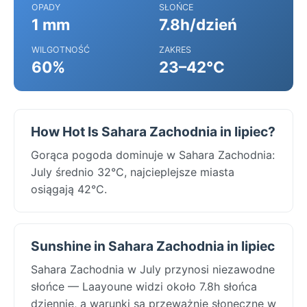
OPADY
SŁOŃCE
1 mm
7.8h/dzień
WILGOTNOŚĆ
ZAKRES
60%
23–42°C
How Hot Is Sahara Zachodnia in lipiec?
Gorąca pogoda dominuje w Sahara Zachodnia:
July średnio 32°C, najcieplejsze miasta
osiągają 42°C.
Sunshine in Sahara Zachodnia in lipiec
Sahara Zachodnia w July przynosi niezawodne
słońce — Laayoune widzi około 7.8h słońca
dziennie, a warunki są przeważnie słoneczne w