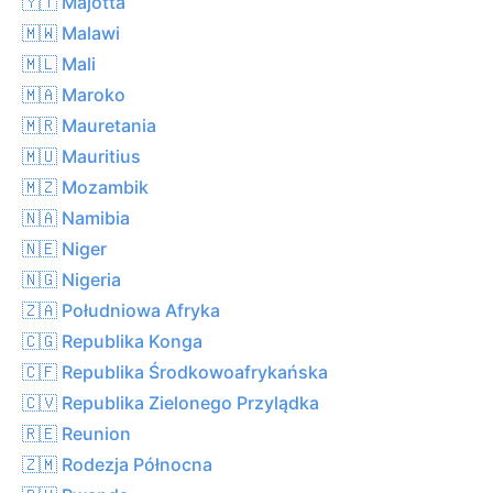
🇾🇹 Majotta
🇲🇼 Malawi
🇲🇱 Mali
🇲🇦 Maroko
🇲🇷 Mauretania
🇲🇺 Mauritius
🇲🇿 Mozambik
🇳🇦 Namibia
🇳🇪 Niger
🇳🇬 Nigeria
🇿🇦 Południowa Afryka
🇨🇬 Republika Konga
🇨🇫 Republika Środkowoafrykańska
🇨🇻 Republika Zielonego Przylądka
🇷🇪 Reunion
🇿🇲 Rodezja Północna