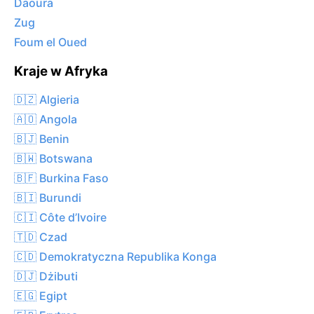
Daoura
Zug
Foum el Oued
Kraje w Afryka
🇩🇿 Algieria
🇦🇴 Angola
🇧🇯 Benin
🇧🇼 Botswana
🇧🇫 Burkina Faso
🇧🇮 Burundi
🇨🇮 Côte d’Ivoire
🇹🇩 Czad
🇨🇩 Demokratyczna Republika Konga
🇩🇯 Dżibuti
🇪🇬 Egipt