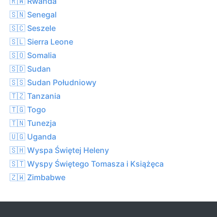
🇷🇼 Rwanda
🇸🇳 Senegal
🇸🇨 Seszele
🇸🇱 Sierra Leone
🇸🇴 Somalia
🇸🇩 Sudan
🇸🇸 Sudan Południowy
🇹🇿 Tanzania
🇹🇬 Togo
🇹🇳 Tunezja
🇺🇬 Uganda
🇸🇭 Wyspa Świętej Heleny
🇸🇹 Wyspy Świętego Tomasza i Książęca
🇿🇼 Zimbabwe